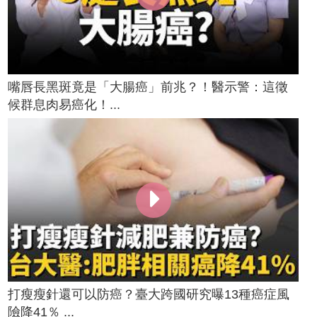
嘴唇長黑斑竟是「大腸癌」前兆？！醫示警：這徵
候群息肉易癌化！...
打瘦瘦針還可以防癌？臺大跨國研究曝13種癌症風
險降41％ ...