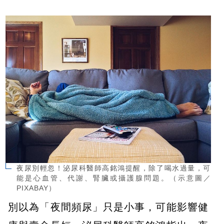
夜尿別輕忽！泌尿科醫師高銘鴻提醒，除了喝水過量，可
能是心血管、代謝、腎臟或攝護腺問題。（示意圖／
PIXABAY）
別以為「夜間頻尿」只是小事，可能影響健