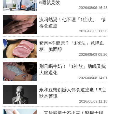
6週就見效
2026/08/09 16:48
沒喝熱湯！他不理「1症狀」 慘
得食道癌
2026/08/09 11:58
豬肉=不健康？「1吃法」竟降血
糖、膽固醇
2026/08/09 08:20
別只喝牛奶！「1神飲」助眠又抗
大腦退化
2026/08/08 14:01
永和豆漿創辦人傳食道癌逝！5症
狀是警訊
2026/08/09 11:18
一直放屁還大不出來！醫揭大腸