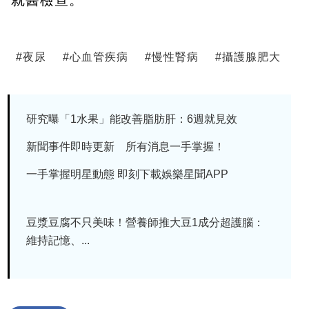
#
夜尿
#
心血管疾病
#
慢性腎病
#
攝護腺肥大
研究曝「1水果」能改善脂肪肝：6週就見效
新聞事件即時更新 所有消息一手掌握！
一手掌握明星動態 即刻下載娛樂星聞APP
豆漿豆腐不只美味！營養師推大豆1成分超護腦：
維持記憶、...