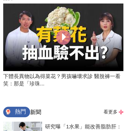
下體長異物以為得菜花？男孩嚇壞求診 醫脫褲一看
笑：那是「珍珠...
熱門
新聞
看更多
研究曝「1水果」能改善脂肪肝：