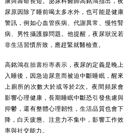
康與壽命長短。泌尿科醫師高銘鴻指出，夜
尿原因除了睡前喝太多水外，也可能是健康
警訊，例如心血管疾病、代謝異常、慢性腎
病、男性攝護腺問題。他提醒，夜尿狀況若
非生活習慣所致，應趕緊就醫檢查。
高銘鴻在
臉書粉專
表示，夜尿的定義是晚上
入睡後，因急迫尿意而被迫中斷睡眠，醒來
上廁所的次數大於或等於2次。夜間頻尿會
影響心理健康，長期睡眠中斷恐引發焦慮與
抑鬱，還有整體心理韌性，生活品質也會下
降，白天疲憊、注意力不集中，影響工作效
率與社交能力。