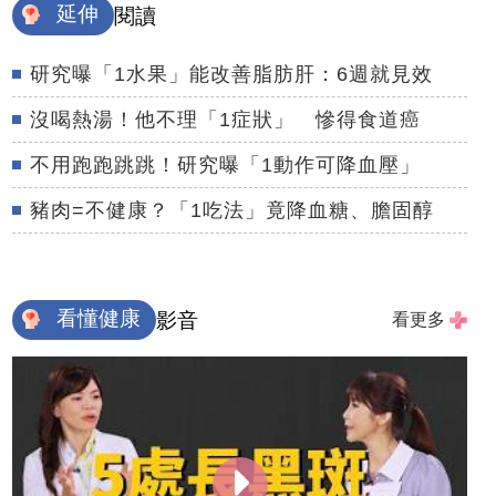
延伸
閱讀
研究曝「1水果」能改善脂肪肝：6週就見效
沒喝熱湯！他不理「1症狀」 慘得食道癌
不用跑跑跳跳！研究曝「1動作可降血壓」
豬肉=不健康？「1吃法」竟降血糖、膽固醇
看懂健康
影音
看更多