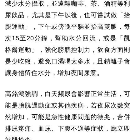
減少水分攝取，並遠離咖啡、茶、酒精等利
尿飲品，尤其是下午以後，也可嘗試做「抬
腿運動」，下午或傍晚平躺並抬高雙腿，每
次15至20分鐘，幫助水分回流，或是「凱
格爾運動」，強化膀胱控制力，飲食方面則
是少吃鹽，避免口渴喝太多水，且鈉離子會
讓身體留住水分，增加夜間尿意。
高銘鴻強調，白天頻尿會影響正常生活，可
能是膀胱過動症或其他疾病，若夜尿次數突
然增加，可能是急性健康問題的徵兆，合併
排尿疼痛、血尿、下腹不適等症狀，應立即
就醫檢查。