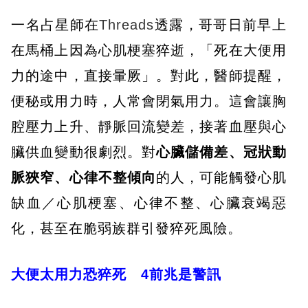
一名占星師在
Threads
透露，哥哥日前早上
在馬桶上因為心肌梗塞猝逝，「死在大便用
力的途中，直接暈厥」。對此，醫師提醒，
便秘或用力時，人常會閉氣用力。這會讓胸
腔壓力上升、靜脈回流變差，接著血壓與心
臟供血變動很劇烈。對
心臟儲備差、冠狀動
脈狹窄、心律不整傾向
的人，可能觸發心肌
缺血／心肌梗塞、心律不整、心臟衰竭惡
化，甚至在脆弱族群引發猝死風險。
大便太用力恐猝死 4前兆是警訊