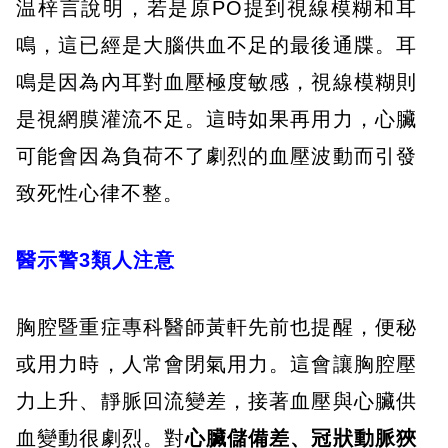
温梓言說明，若是原PO提到視線模糊和耳
鳴，這已經是大腦供血不足的最後通牒。耳
鳴是因為內耳對血壓極度敏感，視線模糊則
是視網膜灌流不足。這時如果再用力，心臟
可能會因為負荷不了劇烈的血壓波動而引發
致死性心律不整。
醫示警3類人注意
胸腔暨重症專科醫師黃軒先前也提醒，便秘
或用力時，人常會閉氣用力。這會讓胸腔壓
力上升、靜脈回流變差，接著血壓與心臟供
血變動很劇烈。對
心臟儲備差、冠狀動脈狹