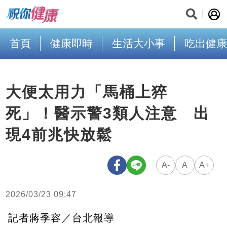
首頁
健康即時
生活大小事
吃出健康
大便太用力「馬桶上猝
死」！醫示警3類人注意 出
現4前兆快放鬆
A-
A
A+
2026/03/23 09:47
記者蔣季容／台北報導