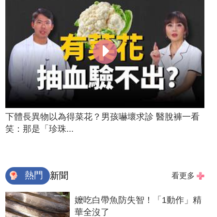
下體長異物以為得菜花？男孩嚇壞求診 醫脫褲一看
笑：那是「珍珠...
熱門
新聞
看更多
嬤吃白帶魚防失智！「1動作」精
華全沒了