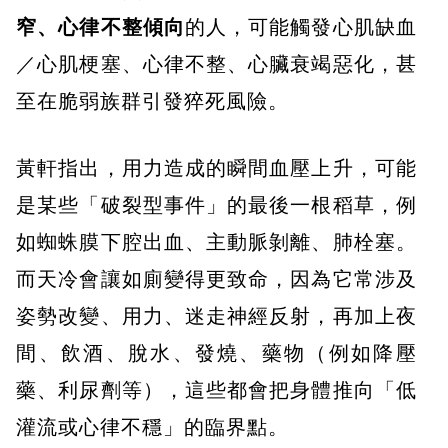
窄、心律不整傾向
的人，可能觸發心肌缺血
／心肌梗塞、心律不整、心臟衰竭惡化，甚
至在脆弱族群引發猝死風險。
黃軒指出，用力造成的瞬間血壓上升，可能
是某些「破裂型事件」的最後一根稻草，例
如蜘蛛膜下腔出血、主動脈剝離、肺栓塞。
而天冷會讓如廁變得更致命，因為它常涉及
姿勢改變、用力、迷走神經反射，再加上夜
間、飲酒、脫水、發燒、藥物（例如降壓
藥、利尿劑等），這些都會把身體推向「低
灌流或心律不穩」的臨界點。