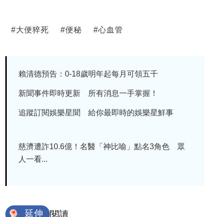
#
大便猝死
#
便秘
#
心血管
賴清德預告：0-18歲明年起每月可領五千
新聞事件即時更新 所有消息一手掌握！
追蹤訂閱娛樂星聞 給你最即時的娛樂星鮮事
慈濟遭詐10.6億！名醫「神比喻」點名3角色 眾
人一看...
延伸
閱讀