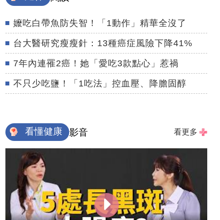
嬤吃白帶魚防失智！「1動作」精華全沒了
台大醫研究瘦瘦針：13種癌症風險下降41%
7年內連罹2癌！她「愛吃3款點心」惹禍
不只少吃鹽！「1吃法」控血壓、降膽固醇
看懂健康
影音
看更多