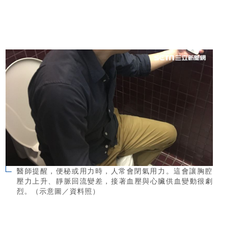
醫師提醒，便秘或用力時，人常會閉氣用力。這會讓胸腔
壓力上升、靜脈回流變差，接著血壓與心臟供血變動很劇
烈。（示意圖／資料照）