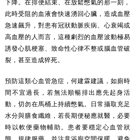
下降。在排便結束、在放鬆憋氣的那一刻，
此時受阻的血液會快速湧回心臟，造成血壓
急速飆升，對患有冠狀動脈疾病、心衰竭或
高血壓的人而言，這種劇烈的血壓波動極易
誘發心肌梗塞、致命性心律不整或腦血管破
裂，甚至造成猝死。
預防這類心血管急症，何建霖建議，如廁時
間不宜過長，若無法順暢排出應先起身活
動，切勿在馬桶上持續憋氣。日常攝取充足
水分與膳食纖維，若長期便秘應就醫，必要
時以軟便藥物輔助。患者要穩定心血管狀
態，規律服藥，並注意浴廁空間保暖，避免