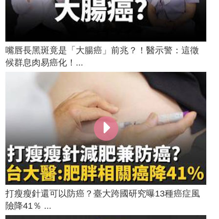
嘴唇長黑斑竟是「大腸癌」前兆？！醫示警：這徵
候群息肉易癌化！...
打瘦瘦針還可以防癌？臺大跨國研究曝13種癌症風
險降41％ ...