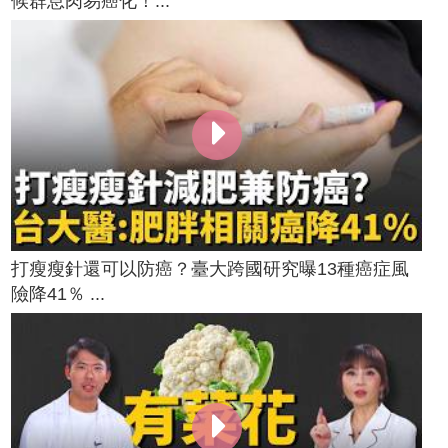
候群息肉易癌化！...
打瘦瘦針還可以防癌？臺大跨國研究曝13種癌症風
險降41％ ...