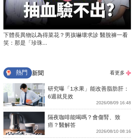
下體長異物以為得菜花？男孩嚇壞求診 醫脫褲一看
笑：那是「珍珠...
熱門
新聞
看更多
研究曝「1水果」能改善脂肪肝：
6週就見效
2026/08/09 16:48
隔夜咖啡能喝嗎？會傷腎、致
癌？醫解答
2026/08/10 08:16