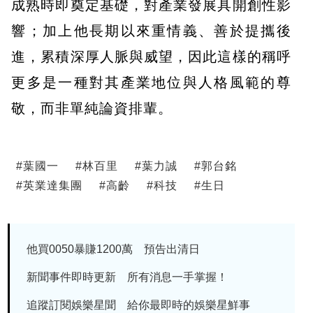
成熟時即奠定基礎，對產業發展具開創性影
響；加上他長期以來重情義、善於提攜後
進，累積深厚人脈與威望，因此這樣的稱呼
更多是一種對其產業地位與人格風範的尊
敬，而非單純論資排輩。
#
葉國一
#
林百里
#
葉力誠
#
郭台銘
#
英業達集團
#
高齡
#
科技
#
生日
他買0050暴賺1200萬 預告出清日
新聞事件即時更新 所有消息一手掌握！
追蹤訂閱娛樂星聞 給你最即時的娛樂星鮮事