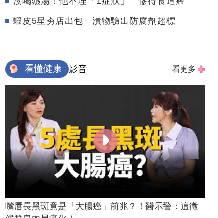
沒喝熱湯！他不理「1症狀」 慘得食道癌
蝦皮5星夯店出包 漬物驗出防腐劑超標
看懂健康
影音
看更多
嘴唇長黑斑竟是「大腸癌」前兆？！醫示警：這徵