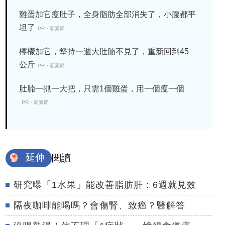
雞蛋加它瘦肚子，全身脂肪全部消失了，小腹都平
坦了
PR・新素簡
檸檬加它，堅持一週大肚腩不見了，重新回到45
公斤
PR・新素簡
肚腩一抓一大把，只需1個雞蛋，用一個瘦一個
PR・新素簡
延伸
閱讀
研究曝「1水果」能改善脂肪肝：6週就見效
隔夜咖啡能喝嗎？會傷腎、致癌？醫解答