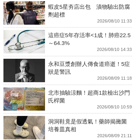
蝦皮5星夯店出包 漬物驗出防腐
劑超標
2026/08/10 11:33
這癌症5年存活率<1成！肺癌22.5
～64.3%
2026/08/10 14:33
永和豆漿創辦人傳食道癌逝！5症
狀是警訊
2026/08/09 11:18
北市抽驗涼麵！超商1款檢出沙門
氏桿菌
2026/08/10 10:59
洞洞鞋竟是假透氣！藥師揭黴菌
培養皿真相
2026/08/09 21:11