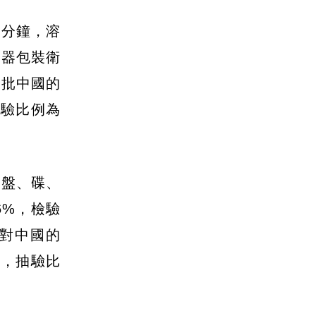
0分鐘，溶
容器包裝衛
這批中國的
抽驗比例為
的盤、碟、
6%，檢驗
針對中國的
驗，抽驗比