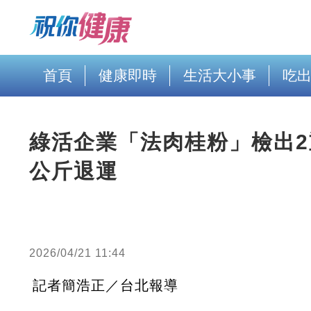
首頁
健康即時
生活大小事
吃
綠活企業「法肉桂粉」檢出2
公斤退運
2026/04/21 11:44
記者簡浩正／台北報導