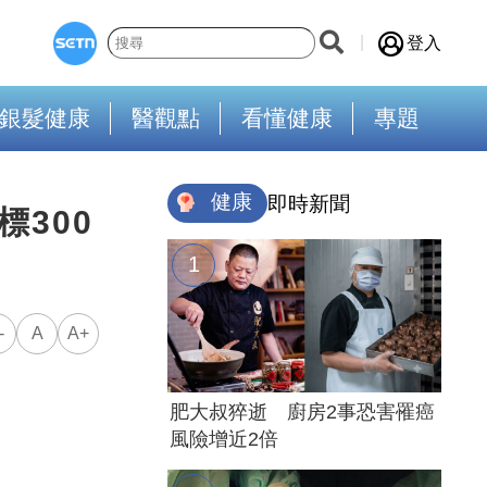
登入
銀髮健康
醫觀點
看懂健康
專題
健康
即時新聞
300
-
A
A+
肥大叔猝逝 廚房2事恐害罹癌
風險增近2倍