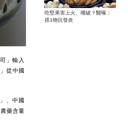
吃堅果害上火、嘴破？醫曝：
搭1物抗發炎
公司」輸入
司」從中國
片」、中國
、農藥含量