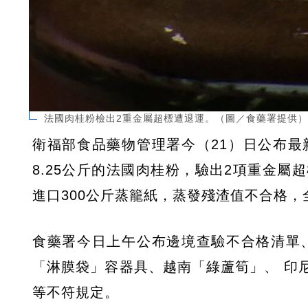
法國肉桂粉檢出2重金屬超標遭退運。（圖／食藥署提供）
衛福部食品藥物管理署今（21）日公布
8.25公斤的法國肉桂粉，驗出2項重金
進口300公斤蒸籠紙，蒸發殘渣值不合格
食藥署今日上午公布邊境查驗不合格清單
「淋膜袋」容器具、越南「綠蘆筍」、 印
等不符規定。