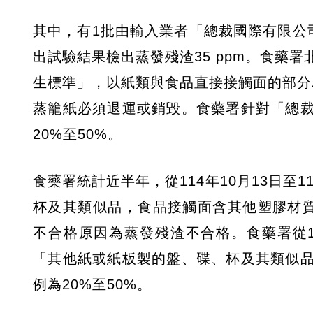
其中，有1批由輸入業者「總裁國際有限公司
出試驗結果檢出蒸發殘渣35 ppm。食藥
生標準」，以紙類與食品直接接觸面的部分為
蒸籠紙必須退運或銷毀。食藥署針對「總
20%至50%。
食藥署統計近半年，從114年10月13日至
杯及其類似品，食品接觸面含其他塑膠材質」
不合格原因為蒸發殘渣不合格。食藥署從11
「其他紙或紙板製的盤、碟、杯及其類似
例為20%至50%。