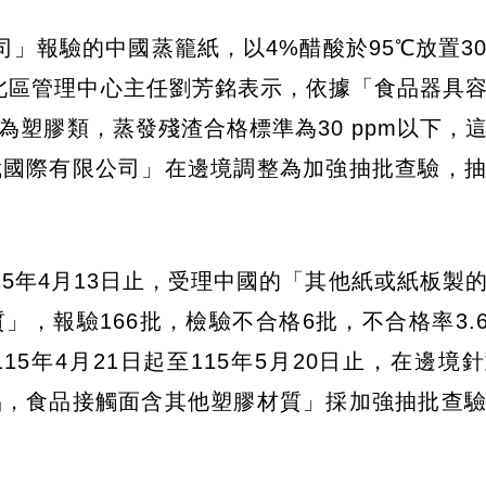
」報驗的中國蒸籠紙，以4%醋酸於95℃放置3
署北區管理中心主任劉芳銘表示，依據「食品器具
塑膠類，蒸發殘渣合格標準為30 ppm以下，
裁國際有限公司」在邊境調整為加強抽批查驗，
115年4月13日止，受理中國的「其他紙或紙板製
，報驗166批，檢驗不合格6批，不合格率3.
5年4月21日起至115年5月20日止，在邊境
品，食品接觸面含其他塑膠材質」採加強抽批查