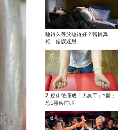
睡得久等於睡得好？醫揭真
相：錯誤迷思
乳癌術後腫成「大象手」?醫：
恐1惡疾前兆