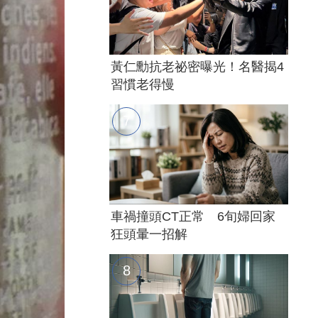
黃仁勳抗老祕密曝光！名醫揭4
習慣老得慢
車禍撞頭CT正常 6旬婦回家
狂頭暈一招解