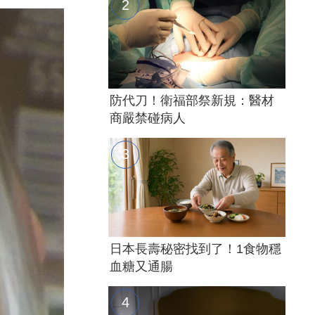
防代刀！衛福部祭新規：醫材
商嚴禁碰病人
日本長壽秘密找到了！1食物穩
血糖又通腸