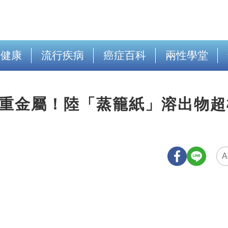
出健康
流行疾病
癌症百科
兩性學堂
重金屬！陸「蒸籠紙」溶出物超標
A