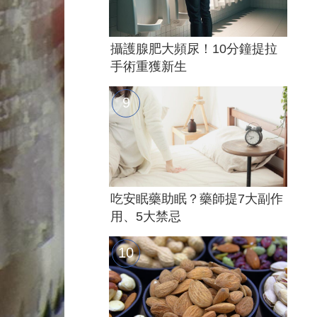
攝護腺肥大頻尿！10分鐘提拉
手術重獲新生
吃安眠藥助眠？藥師提7大副作
用、5大禁忌