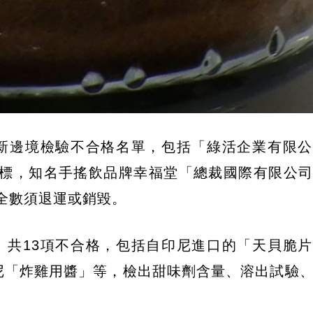
最新邊境檢驗不合格名單，包括「綠活企業有限
屬超標，知名手搖飲品牌幸福堂「總裁國際有限公
，全數須退運或銷毀。
、共13項不合格，包括自印尼進口的「天貝脆
尼「炸雞用醬」等，檢出甜味劑含量、溶出試驗