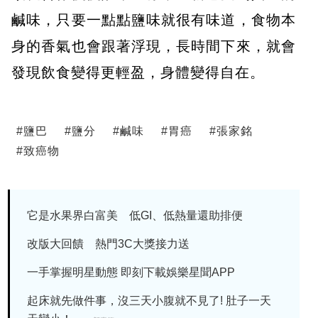
鹹味，只要一點點鹽味就很有味道，食物本
身的香氣也會跟著浮現，長時間下來，就會
發現飲食變得更輕盈，身體變得自在。
#
鹽巴
#
鹽分
#
鹹味
#
胃癌
#
張家銘
#
致癌物
它是水果界白富美 低GI、低熱量還助排便
改版大回饋 熱門3C大獎接力送
一手掌握明星動態 即刻下載娛樂星聞APP
起床就先做件事，沒三天小腹就不見了! 肚子一天