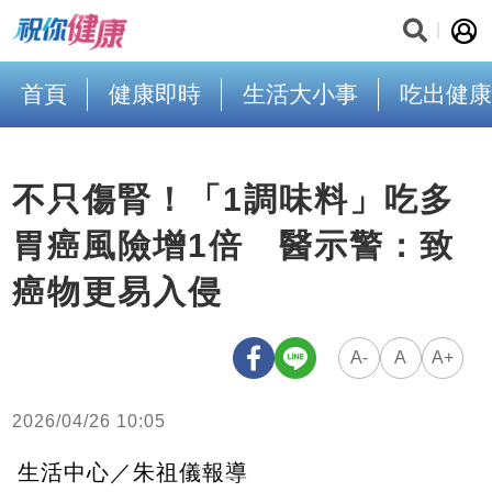
首頁
健康即時
生活大小事
吃出健康
不只傷腎！「1調味料」吃多
胃癌風險增1倍 醫示警：致
癌物更易入侵
A-
A
A+
2026/04/26 10:05
生活中心／朱祖儀報導