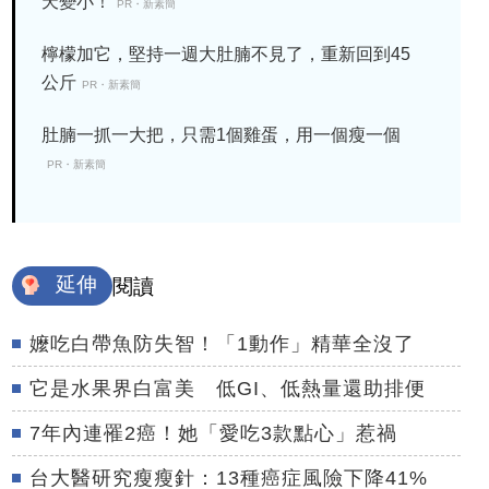
天變小！
PR・新素簡
檸檬加它，堅持一週大肚腩不見了，重新回到45
公斤
PR・新素簡
肚腩一抓一大把，只需1個雞蛋，用一個瘦一個
PR・新素簡
延伸
閱讀
嬤吃白帶魚防失智！「1動作」精華全沒了
它是水果界白富美 低GI、低熱量還助排便
7年內連罹2癌！她「愛吃3款點心」惹禍
台大醫研究瘦瘦針：13種癌症風險下降41%