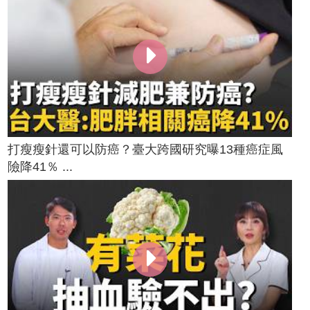
打瘦瘦針還可以防癌？臺大跨國研究曝13種癌症風
險降41％ ...