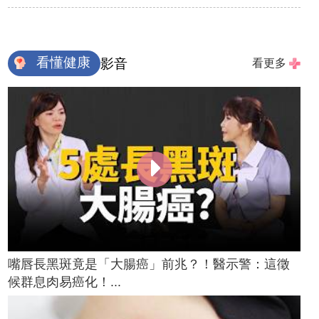
看懂健康
影音
看更多
嘴唇長黑斑竟是「大腸癌」前兆？！醫示警：這徵
候群息肉易癌化！...