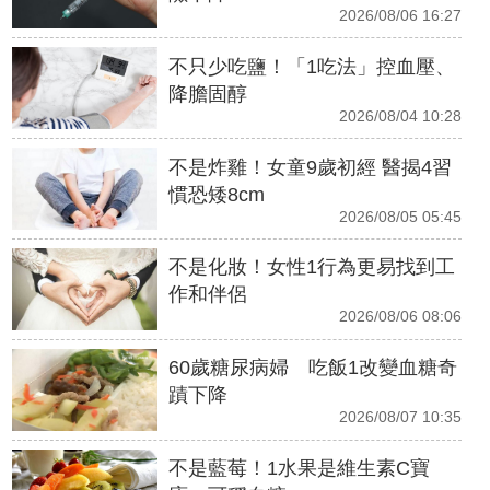
2026/08/06 16:27
不只少吃鹽！「1吃法」控血壓、
降膽固醇
2026/08/04 10:28
不是炸雞！女童9歲初經 醫揭4習
慣恐矮8cm
2026/08/05 05:45
不是化妝！女性1行為更易找到工
作和伴侶
2026/08/06 08:06
60歲糖尿病婦 吃飯1改變血糖奇
蹟下降
2026/08/07 10:35
不是藍莓！1水果是維生素C寶