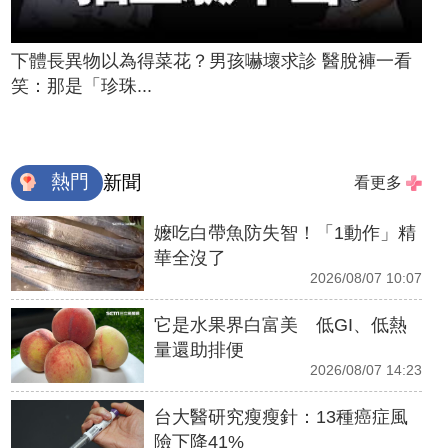
下體長異物以為得菜花？男孩嚇壞求診 醫脫褲一看
笑：那是「珍珠...
熱門
新聞
看更多
嬤吃白帶魚防失智！「1動作」精
華全沒了
2026/08/07 10:07
它是水果界白富美 低GI、低熱
量還助排便
2026/08/07 14:23
台大醫研究瘦瘦針：13種癌症風
險下降41%