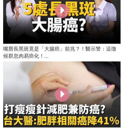
嘴唇長黑斑竟是「大腸癌」前兆？！醫示警：這徵
候群息肉易癌化！...