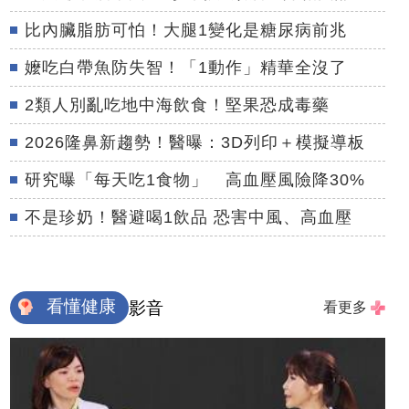
比內臟脂肪可怕！大腿1變化是糖尿病前兆
嬤吃白帶魚防失智！「1動作」精華全沒了
2類人別亂吃地中海飲食！堅果恐成毒藥
2026隆鼻新趨勢！醫曝：3D列印＋模擬導板
研究曝「每天吃1食物」 高血壓風險降30%
不是珍奶！醫避喝1飲品 恐害中風、高血壓
看懂健康
影音
看更多