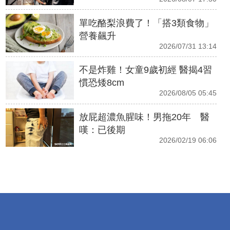
單吃酪梨浪費了！「搭3類食物」
營養飆升
2026/07/31 13:14
不是炸雞！女童9歲初經 醫揭4習
慣恐矮8cm
2026/08/05 05:45
放屁超濃魚腥味！男拖20年 醫
嘆：已後期
2026/02/19 06:06