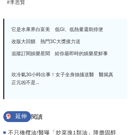
#
李思賢
它是水果界白富美 低GI、低熱量還助排便
改版大回饋 熱門3C大獎接力送
追蹤訂閱娛樂星聞 給你最即時的娛樂星鮮事
吹冷氣30小時出事！女子全身抽搐送醫 醫揭真
正元凶不是...
延伸
閱讀
不只橄欖油!醫曝「炒菜換1類油」降膽固醇