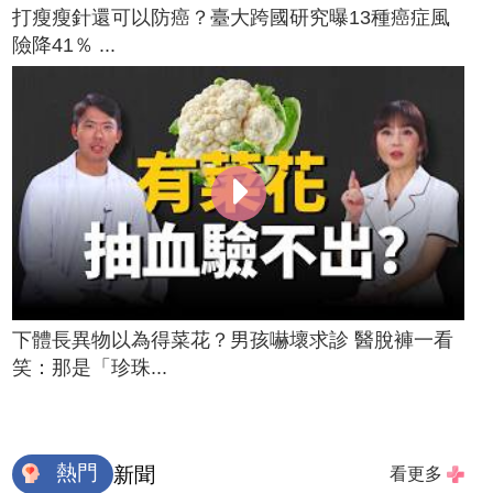
打瘦瘦針還可以防癌？臺大跨國研究曝13種癌症風
險降41％ ...
下體長異物以為得菜花？男孩嚇壞求診 醫脫褲一看
笑：那是「珍珠...
熱門
新聞
看更多