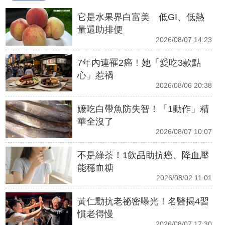
它是水果界白富美 低GI、低熱
量還助排便
2026/08/07 14:23
7年內連罹2癌！她「愛吃3款點
心」惹禍
2026/08/06 20:38
嬤吃白帶魚防失智！「1動作」精
華全沒了
2026/08/07 10:07
不是綠茶！1飲品助抗癌、降血壓
能穩血糖
2026/08/02 11:01
黃仁勳抗老祕密曝光！名醫揭4習
慣老得慢
2026/08/07 17:30