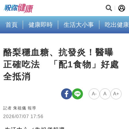
首頁
健康即時
生活大小事
吃出健康
酪梨穩血糖、抗發炎！醫曝
正確吃法 「配1食物」好處
全抵消
A-
A
A+
記者
朱祖儀
報導
2026/07/07 17:56