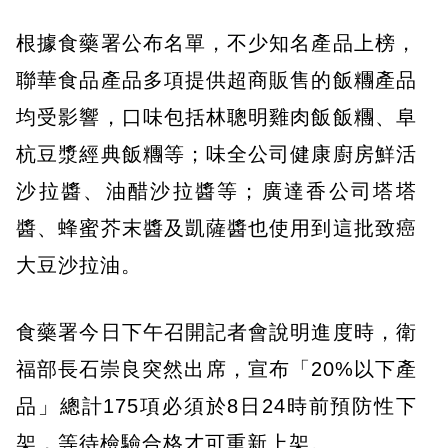
根據食藥署公布名單，不少知名產品上榜，
聯華食品產品多項提供超商販售的飯糰產品
均受影響，口味包括林聰明雞肉飯飯糰、阜
杭豆漿經典飯糰等；味全公司健康廚房鮮活
沙拉醬、油醋沙拉醬等；廣達香公司塔塔
醬、蜂蜜芥末醬及凱薩醬也使用到這批致癌
大豆沙拉油。
食藥署今日下午召開記者會說明進度時，衛
福部長石崇良突然出席，宣布「20%以下產
品」總計175項必須於8日24時前預防性下
架，等待檢驗合格才可重新上架。