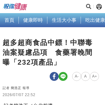
首頁
健康即時
生活大小事
吃出健康
超多超商食品中鏢！中聯毒
油案疑慮品項 食藥署晚間
曝「232項產品」
A-
A
A+
記者
簡浩正
報導
2026/07/07 22:52