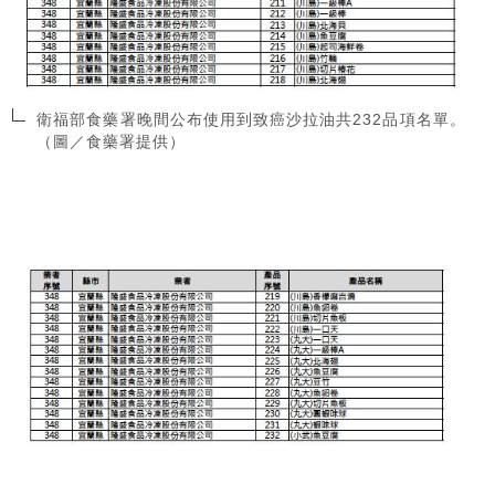
衛福部食藥署晚間公布使用到致癌沙拉油共232品項名單。
（圖／食藥署提供）