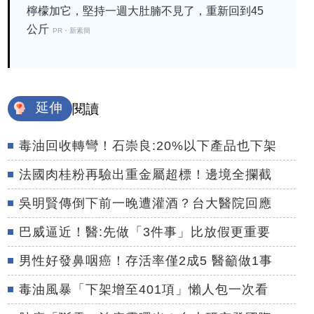
檸檬加它，堅持一週大肚腩不見了，重新回到45
公斤
PR・新素簡
延伸
閱讀
毒油回收轉彎！石崇良:20%以下產品也下架
法國肉桂粉再驗出重金屬超標！邊境全攔截
吳明賢傳倒下前一晚遭灌酒？台大醫院回應
巴威逼近！醫:先做「3件事」比放假更重要
男性好發鼻咽癌！存活率僅2成5 醫籲做1事
毒油風暴「下架增至401項」懶人包一次看