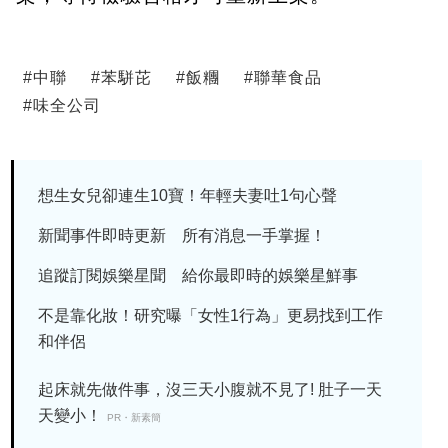
#
中聯
#
苯駢芘
#
飯糰
#
聯華食品
#
味全公司
想生女兒卻連生10寶！年輕夫妻吐1句心聲
新聞事件即時更新 所有消息一手掌握！
追蹤訂閱娛樂星聞 給你最即時的娛樂星鮮事
不是靠化妝！研究曝「女性1行為」更易找到工作
和伴侶
起床就先做件事，沒三天小腹就不見了! 肚子一天
天變小！
PR・新素簡