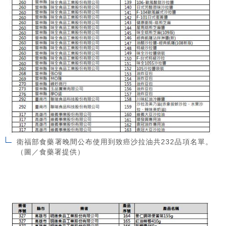
衛福部食藥署晚間公布使用到致癌沙拉油共232品項名單。
（圖／食藥署提供）