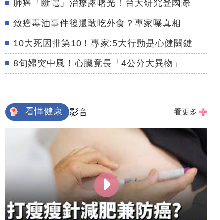
肺癌「斷電」治療露曙光！台大研究登國際
致癌毒油事件後還敢吃外食？專家曝真相
10大死因排第10！專家:5大行動是心健關鍵
8旬婦突中風！心臟竟長「4公分大異物」
看懂健康
影音
看更多