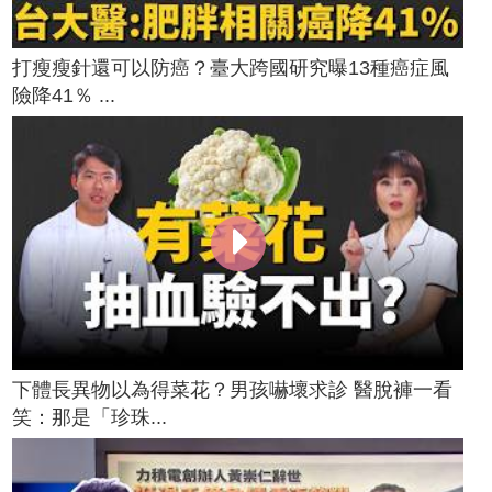
打瘦瘦針還可以防癌？臺大跨國研究曝13種癌症風
險降41％ ...
下體長異物以為得菜花？男孩嚇壞求診 醫脫褲一看
笑：那是「珍珠...