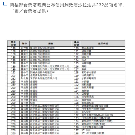
衛福部食藥署晚間公布使用到致癌沙拉油共232品項名單。
（圖／食藥署提供）