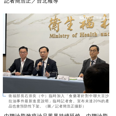
記者簡浩正／台北報導
衛福部長石崇良（中）臨時加入「食藥署針對中聯大豆沙
拉油事件最新進度說明」臨時記者會。宣布未達20%的產
品也會預防性下架。（圖／記者簡浩正攝影）