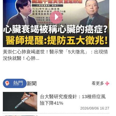
黃崇仁心肺衰竭逝世！醫示警「5大徵兆」：出現情
況快就醫！心肺...
熱門
新聞
看更多
台大醫研究瘦瘦針：13種癌症風
險下降41%
2026/08/06 16:27