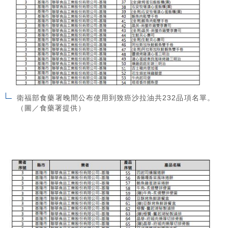
衛福部食藥署晚間公布使用到致癌沙拉油共232品項名單。
（圖／食藥署提供）