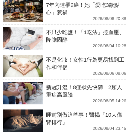
7年內連罹2癌！她「愛吃3款點
心」惹禍
2026/08/06 20:38
不只少吃鹽！「1吃法」控血壓、
降膽固醇
2026/08/04 10:28
不是化妝！女性1行為更易找到工
作和伴侶
2026/08/06 08:06
新冠升溫！8症狀先快篩 2類人
重症高風險
2026/08/05 14:26
睡前別做這些事！醫揭「10大傷
腎排行」
2026/08/04 23:45