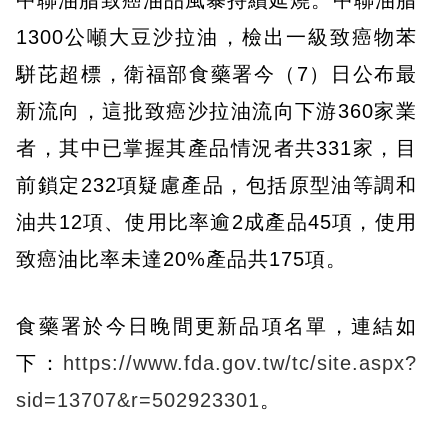
中聯油脂致癌油品風暴持續延燒。中聯油脂
1300公噸大豆沙拉油，檢出一級致癌物苯
駢芘超標，衛福部食藥署今（7）日公布最
新流向，這批致癌沙拉油流向下游360家業
者，其中已掌握其產品情況者共331家，目
前鎖定232項疑慮產品，包括原型油等調和
油共12項、使用比率逾2成產品45項，使用
致癌油比率未達20%產品共175項。
食藥署於今日晚間更新品項名單，連結如
下：
https://www.fda.gov.tw/tc/site.aspx?
sid=13707&r=502923301
。