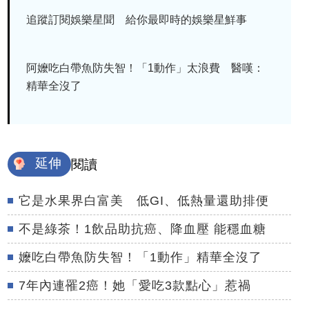
追蹤訂閱娛樂星聞 給你最即時的娛樂星鮮事
阿嬤吃白帶魚防失智！「1動作」太浪費 醫嘆：
精華全沒了
延伸
閱讀
它是水果界白富美 低GI、低熱量還助排便
不是綠茶！1飲品助抗癌、降血壓 能穩血糖
嬤吃白帶魚防失智！「1動作」精華全沒了
7年內連罹2癌！她「愛吃3款點心」惹禍