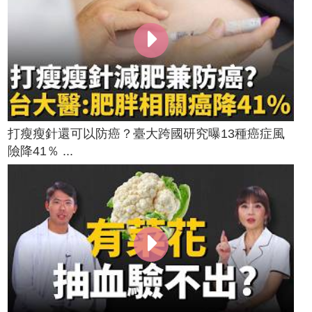
打瘦瘦針還可以防癌？臺大跨國研究曝13種癌症風
險降41％ ...