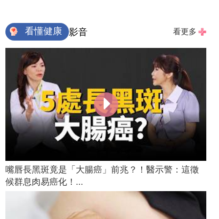
看懂健康
影音
看更多
嘴唇長黑斑竟是「大腸癌」前兆？！醫示警：這徵
候群息肉易癌化！...