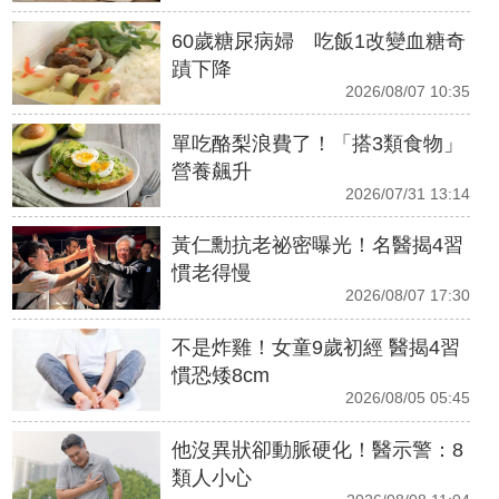
60歲糖尿病婦 吃飯1改變血糖奇
蹟下降
2026/08/07 10:35
單吃酪梨浪費了！「搭3類食物」
營養飆升
2026/07/31 13:14
黃仁勳抗老祕密曝光！名醫揭4習
慣老得慢
2026/08/07 17:30
不是炸雞！女童9歲初經 醫揭4習
慣恐矮8cm
2026/08/05 05:45
他沒異狀卻動脈硬化！醫示警：8
類人小心