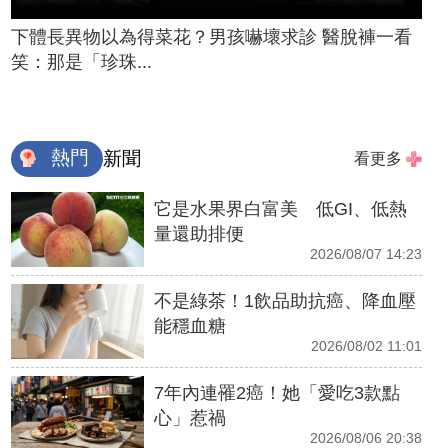
下體長異物以為得菜花？男孩嚇壞求診 醫脫褲一看
笑：那是「珍珠...
熱門
新聞
看更多
它是水果界白富美 低GI、低熱
量還助排便
2026/08/07 14:23
不是綠茶！1飲品助抗癌、降血壓
能穩血糖
2026/08/02 11:01
7年內連罹2癌！她「愛吃3款點
心」惹禍
2026/08/06 20:38