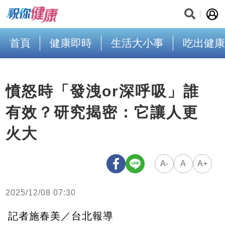
首頁
健康即時
生活大小事
吃出健康
憤怒時「發洩or深呼吸」誰
有效？研究揭密：它讓人更
火大
A-
A
A+
2025/12/08 07:30
記者施春美／台北報導