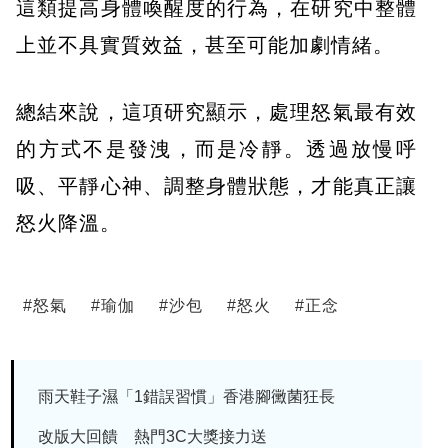
這類提高身體喚醒度的行為，
在研究中整體
上並不具實質效益，甚至可能加劇情緒。
總結來說，這項研究顯示，處理怒氣最有效
的方式不是發洩，而是冷靜。透過放慢呼
吸、平靜心神、調整身體狀態，才能真正讓
怒火降溫。
#
怒氣
#
瑜伽
#
沙包
#
怒火
#
正念
雨天鞋子濕「1錯誤習慣」香港腳黴菌狂長
改版大回饋 熱門3C大獎接力送