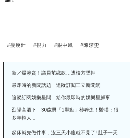
#
瘦瘦針
#
視力
#
眼中風
#
陳潔雯
新／爆涉貪！議員范織欽…遭檢方聲押
最即時的新聞話題 追蹤訂閱三立新聞網
追蹤訂閱娛樂星聞 給你最即時的娛樂星鮮事
烈陽高溫下 30歲男「1舉動」秒猝逝！醫嘆：很
多年輕人...
起床就先做件事，沒三天小腹就不見了! 肚子一天