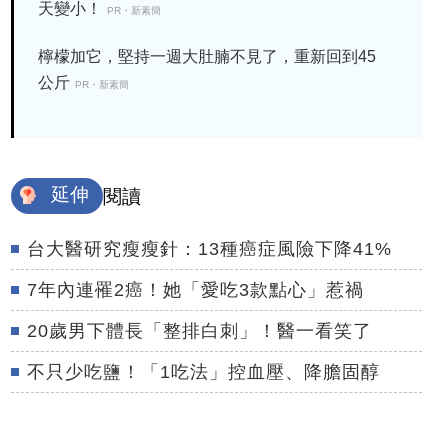
天變小！
PR・新素簡
檸檬加它，堅持一週大肚腩不見了，重新回到45
公斤
PR・新素簡
延伸
閱讀
台大醫研究瘦瘦針：13種癌症風險下降41%
7年內連罹2癌！她「愛吃3款點心」惹禍
20歲男下體長「整排白刺」！醫一看笑了
不只少吃鹽！「1吃法」控血壓、降膽固醇