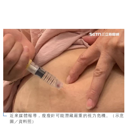
近來媒體報導，瘦瘦針可能潛藏嚴重的視力危機。（示意
圖／資料照）