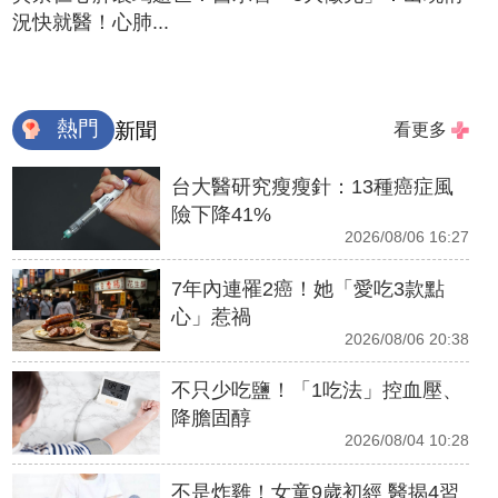
況快就醫！心肺...
熱門
新聞
看更多
台大醫研究瘦瘦針：13種癌症風
險下降41%
2026/08/06 16:27
7年內連罹2癌！她「愛吃3款點
心」惹禍
2026/08/06 20:38
不只少吃鹽！「1吃法」控血壓、
降膽固醇
2026/08/04 10:28
不是炸雞！女童9歲初經 醫揭4習