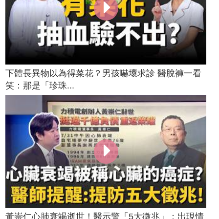
下體長異物以為得菜花？男孩嚇壞求診 醫脫褲一看
笑：那是「珍珠...
黃崇仁心肺衰竭逝世！醫示警「5大徵兆」：出現情