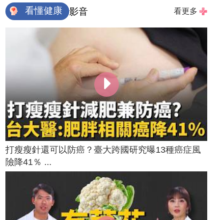
看懂健康
影音
看更多
打瘦瘦針還可以防癌？臺大跨國研究曝13種癌症風
險降41％ ...