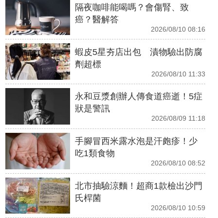
隔夜咖啡能喝嗎？會傷腎、致
癌？醫解答
2026/08/10 08:16
蝦皮5星夯店出包 漬物驗出防腐
劑超標
2026/08/10 11:33
永和豆漿創辦人傳食道癌逝！5症
狀是警訊
2026/08/09 11:18
手腳冒西米露水泡是汗皰疹！少
吃1類食物
2026/08/10 08:52
北市抽驗涼麵！超商1款檢出沙門
氏桿菌
2026/08/10 10:59