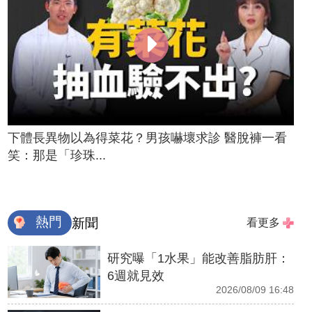
下體長異物以為得菜花？男孩嚇壞求診 醫脫褲一看
笑：那是「珍珠...
熱門
新聞
看更多
研究曝「1水果」能改善脂肪肝：
6週就見效
2026/08/09 16:48