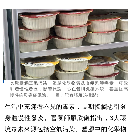
長期接觸空氣污染、塑膠化學物質及香氛劑等毒素，可能
引發慢性發炎，影響代謝、心血管與免疫系統，甚至提高
慢性病與癌症風險。（圖／記者張雅筑攝影）
生活中充滿看不見的毒素，長期接觸恐引發
身體慢性發炎。營養師廖欣儀指出，3大環
境毒素來源包括空氣污染、塑膠中的化學物