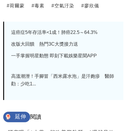
#
荷爾蒙
#
毒素
#
空氣汙染
#
廖欣儀
這癌症5年存活率<1成！肺癌22.5～64.3%
改版大回饋 熱門3C大獎接力送
一手掌握明星動態 即刻下載娛樂星聞APP
高溫潮溼！手腳冒「西米露水泡」是汗皰疹 醫師
勸：少吃1...
延伸
閱讀