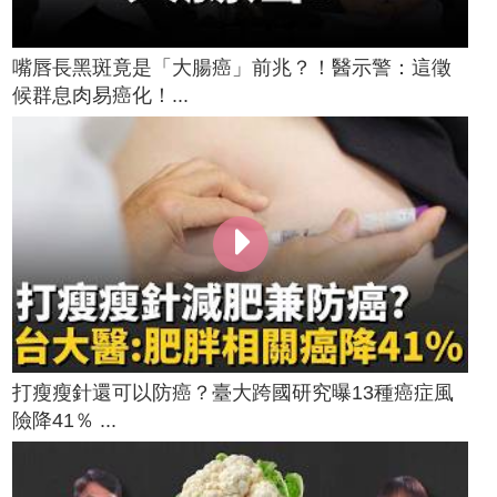
嘴唇長黑斑竟是「大腸癌」前兆？！醫示警：這徵
候群息肉易癌化！...
打瘦瘦針還可以防癌？臺大跨國研究曝13種癌症風
險降41％ ...