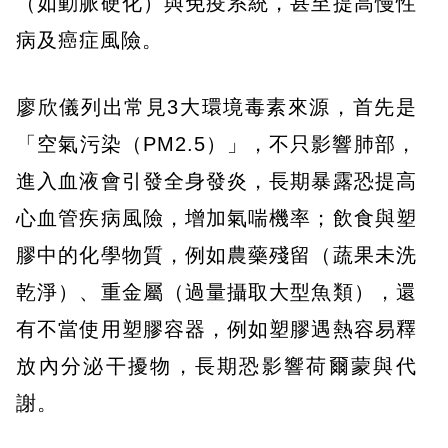
（如動脈硬化）與免疫系統，甚至提高慢性
病及癌症風險。
廖欣儀列出常見3大環境毒素來源，首先是
「空氣污染（PM2.5）」，不只影響肺部，
進入血液會引發全身發炎，長期暴露恐提高
心血管疾病風險，增加氣喘機率；飲食與塑
膠中的化學物質，例如農藥殘留（蔬果未洗
乾淨）、重金屬（過量攝取大型魚類），還
有不當使用塑膠容器，例如塑膠遇熱容易釋
放內分泌干擾物，長期恐影響荷爾蒙與代
謝。