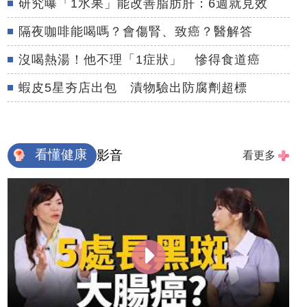
研究曝「1水果」能改善脂肪肝：6週就見效
隔夜咖啡能喝嗎？會傷腎、致癌？醫解答
沒喝熱湯！他不理「1症狀」 慘得食道癌
蝦皮5星夯店出包 漬物驗出防腐劑超標
看懂健康
影音
看更多