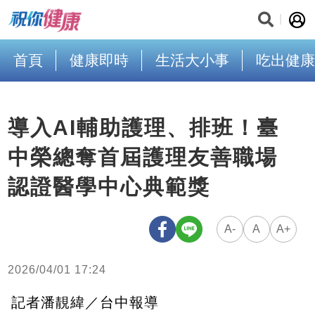
首頁
健康即時
生活大小事
吃出健康
導入AI輔助護理、排班！臺
中榮總奪首屆護理友善職場
認證醫學中心典範獎
A-
A
A+
2026/04/01 17:24
記者潘靚緯／台中報導