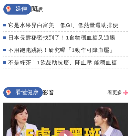
延伸
閱讀
它是水果界白富美 低GI、低熱量還助排便
日本長壽秘密找到了！1食物穩血糖又通腸
不用跑跑跳跳！研究曝「1動作可降血壓」
不是綠茶！1飲品助抗癌、降血壓 能穩血糖
看懂健康
影音
看更多