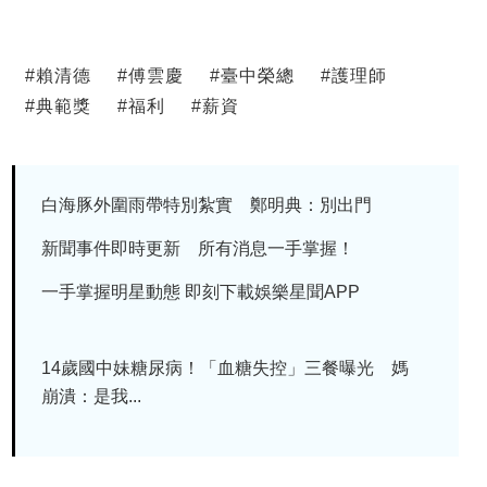
#
賴清德
#
傅雲慶
#
臺中榮總
#
護理師
#
典範獎
#
福利
#
薪資
白海豚外圍雨帶特別紮實 鄭明典：別出門
新聞事件即時更新 所有消息一手掌握！
一手掌握明星動態 即刻下載娛樂星聞APP
14歲國中妹糖尿病！「血糖失控」三餐曝光 媽
崩潰：是我...