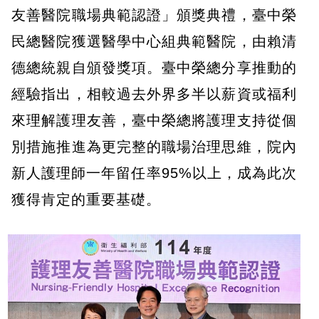
友善醫院職場典範認證」頒獎典禮，臺中榮
民總醫院獲選醫學中心組典範醫院，由賴清
德總統親自頒發獎項。臺中榮總分享推動的
經驗指出，相較過去外界多半以薪資或福利
來理解護理友善，臺中榮總將護理支持從個
別措施推進為更完整的職場治理思維，院內
新人護理師一年留任率95%以上，成為此次
獲得肯定的重要基礎。