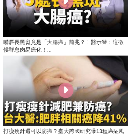
嘴唇長黑斑竟是「大腸癌」前兆？！醫示警：這徵
候群息肉易癌化！...
打瘦瘦針還可以防癌？臺大跨國研究曝13種癌症風