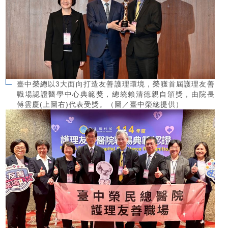
臺中榮總以3大面向打造友善護理環境，榮獲首屆護理友善
職場認證醫學中心典範獎，總統賴清德親自頒獎，由院長
傅雲慶(上圖右)代表受獎。（圖／臺中榮總提供）