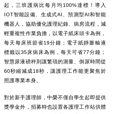
起，三班護病比每月均100%達標！導入
IOT智能設備、生成式AI、預測型AI和智能
機器人，協助優化護理紀錄、病房流程，減
輕重複性作業負擔，以電子紙床頭卡為例，
每天每床班節省19分鐘；電子紙靜脈輸液
標籤以35床病床為例，每天可省77分鐘；
智慧尿液磅秤則讓繁瑣的測量、倒尿時間從
60秒縮減成18秒，讓護理工作能更聚焦於
照護專業本身。
對於新手護理師，中榮不僅自學生起即提供
獎學金外，招募時也設置各護理工作站供體