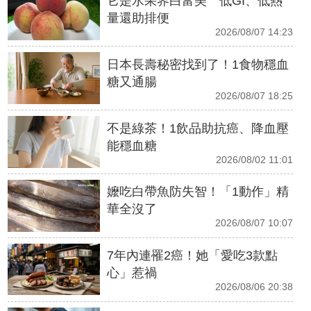
它是水果界白富美 低GI、低熱
量還助排便
2026/08/07 14:23
日本長壽秘密找到了！1食物穩血
糖又通腸
2026/08/07 18:25
不是綠茶！1飲品助抗癌、降血壓
能穩血糖
2026/08/02 11:01
嬤吃白帶魚防失智！「1動作」精
華全沒了
2026/08/07 10:07
7年內連罹2癌！她「愛吃3款點
心」惹禍
2026/08/06 20:38