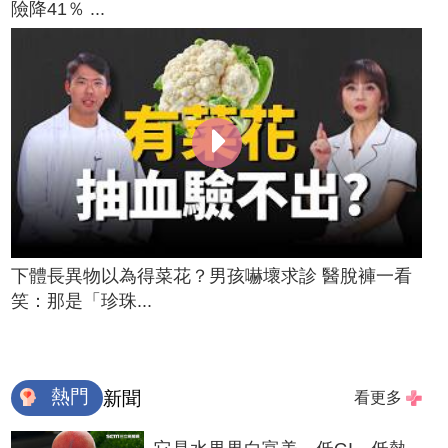
險降41％ ...
下體長異物以為得菜花？男孩嚇壞求診 醫脫褲一看
笑：那是「珍珠...
熱門
新聞
看更多