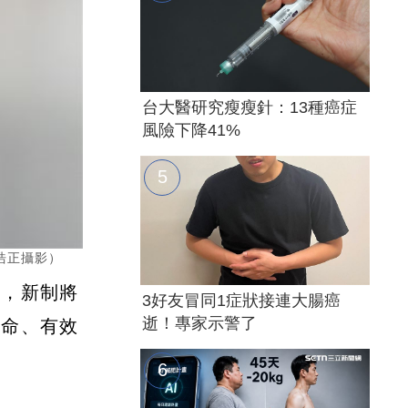
台大醫研究瘦瘦針：13種癌症
風險下降41%
浩正攝影）
識，新制將
3好友冒同1症狀接連大腸癌
逝！專家示警了
生命、有效