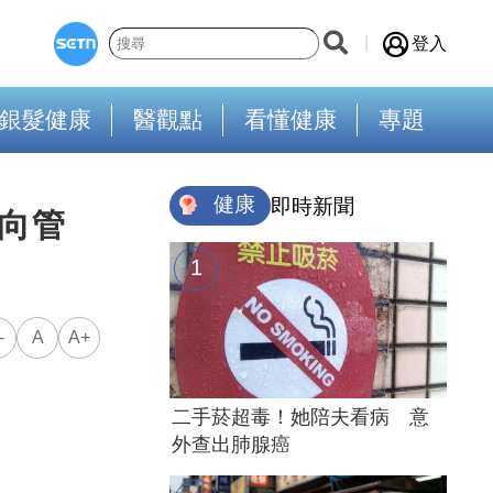
登入
銀髮健康
醫觀點
看懂健康
專題
健康
即時新聞
向管
-
A
A+
二手菸超毒！她陪夫看病 意
外查出肺腺癌