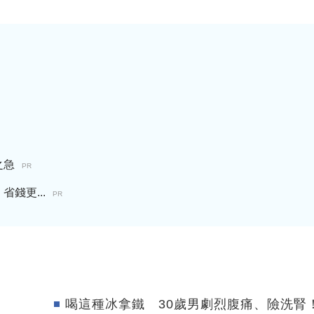
之急
PR
錢更...
PR
喝這種冰拿鐵 30歲男劇烈腹痛、險洗腎