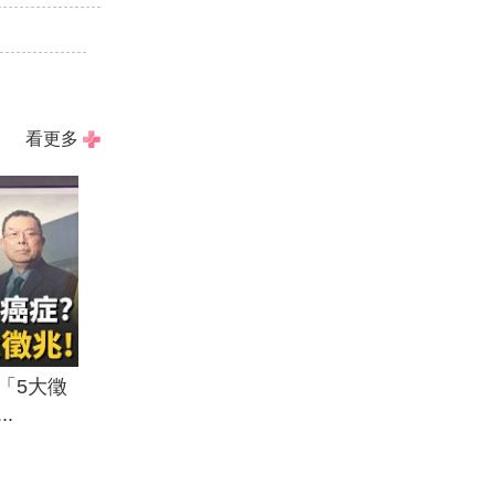
看更多
「5大徵
.