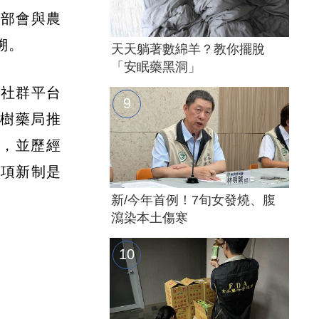
福部會與農
溯。
天天躺著數綿羊？教你擺脫
「安眠藥黑洞」
遭社群平台
大樹藥局推
後，並歷經
這項新制是
新/今年首例！7旬女發燒、腹
瀉染本土傷寒