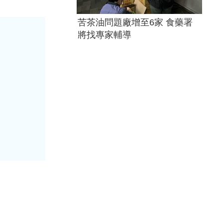
苦茶油問題廠增至6家 食藥署
將找專家輔導
！