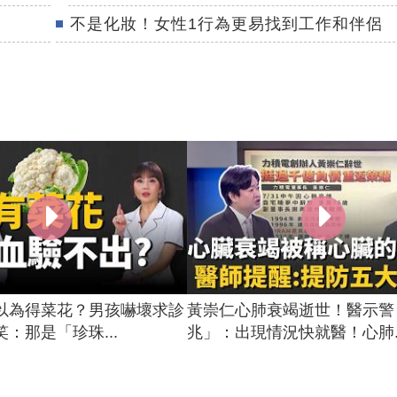
不是化妝！女性1行為更易找到工作和伴侶
以為得菜花？男孩嚇壞求診
黃崇仁心肺衰竭逝世！醫示警
：那是「珍珠...
兆」：出現情況快就醫！心肺..