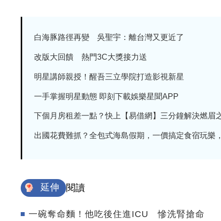
白海豚路徑再變 吳聖宇：離台灣又更近了
改版大回饋 熱門3C大獎接力送
明星講師親授！醒吾三立學院打造影視新星
一手掌握明星動態 即刻下載娛樂星聞APP
下個月房租差一點？快上【易借網】三分鐘解決燃眉
出國花費難抓？全包式海島假期，一價搞定食宿玩樂，省
延伸
閱讀
一碗奪命麵！他吃後住進ICU 慘洗腎搶命