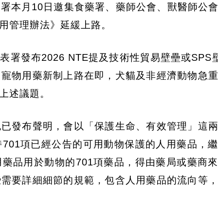
署本月10日邀集食藥署、藥師公會、獸醫師公
用管理辦法》延緩上路。
布2026 NTE提及技術性貿易壁壘或SPS壁壘.
「寵物用藥新制上路在即，犬貓及非經濟動物急
到上述議題。
也已發布聲明，會以「保護生命、有效管理」這
701項已經公告的可用動物保護的人用藥品，
藥品用於動物的701項藥品，得由藥局或藥商
些需要詳細細節的規範，包含人用藥品的流向等