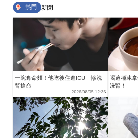
熱門
新聞
一碗奪命麵！他吃後住進ICU 慘洗
喝這種冰拿
腎搶命
洗腎！
2026/08/05 12:36