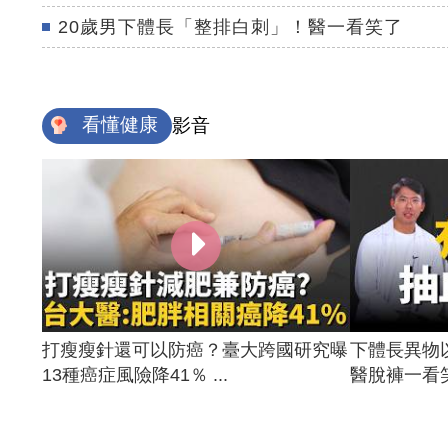
20歲男下體長「整排白刺」！醫一看笑了
看懂健康
影音
打瘦瘦針還可以防癌？臺大跨國研究曝
下體長異物
13種癌症風險降41％ ...
醫脫褲一看笑