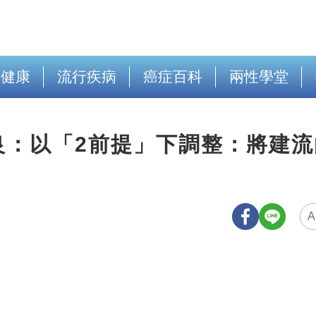
出健康
流行疾病
癌症百科
兩性學堂
良：以「2前提」下調整：將建流
A