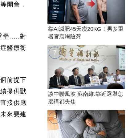
會等開會，
靠AI減肥45天瘦20KG！男多重
....對
器官衰竭險死
重症醫療銜
兩個前提下
繼續提供獸
談中聯風波 蘇南維:靠近選舉怎
麼講都失焦
來直接供應
，未來要建