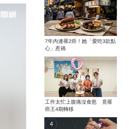
7年內連罹2癌！她「愛吃3款點
心」惹禍
工作太忙上腹痛沒食慾 竟罹
癌王4期轉移