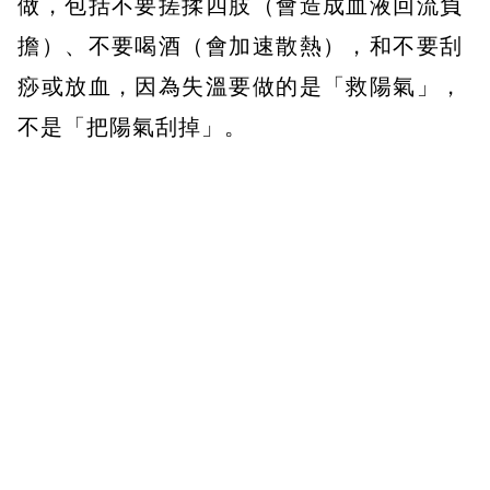
做，包括不要搓揉四肢（會造成血液回流負
擔）、不要喝酒（會加速散熱），和不要刮
痧或放血，因為失溫要做的是「救陽氣」，
不是「把陽氣刮掉」。