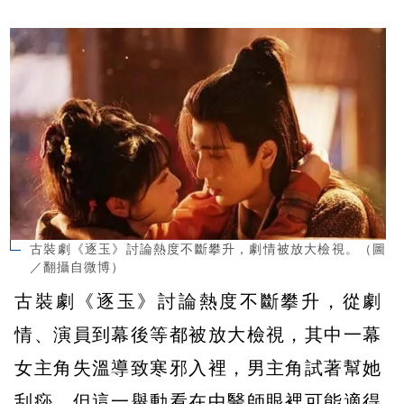
古裝劇《逐玉》討論熱度不斷攀升，劇情被放大檢視。（圖
／翻攝自微博）
古裝劇《逐玉》討論熱度不斷攀升，從劇
情、演員到幕後等都被放大檢視，其中一幕
女主角失溫導致寒邪入裡，男主角試著幫她
刮痧，但這一舉動看在中醫師眼裡可能適得