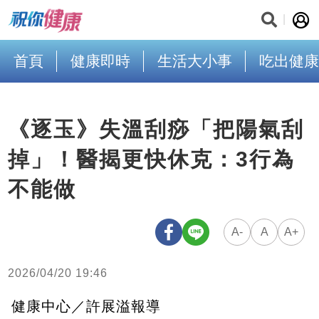
首頁
健康即時
生活大小事
吃出健康
《逐玉》失溫刮痧「把陽氣刮
掉」！醫揭更快休克：3行為
不能做
A-
A
A+
2026/04/20 19:46
健康中心／許展溢報導