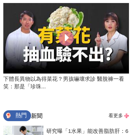
下體長異物以為得菜花？男孩嚇壞求診 醫脫褲一看
笑：那是「珍珠...
熱門
新聞
看更多
研究曝「1水果」能改善脂肪肝：6