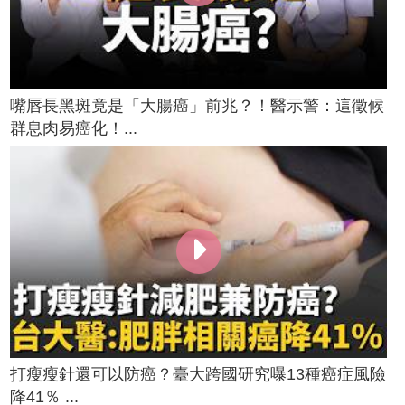
嘴唇長黑斑竟是「大腸癌」前兆？！醫示警：這徵候
群息肉易癌化！...
打瘦瘦針還可以防癌？臺大跨國研究曝13種癌症風險
降41％ ...