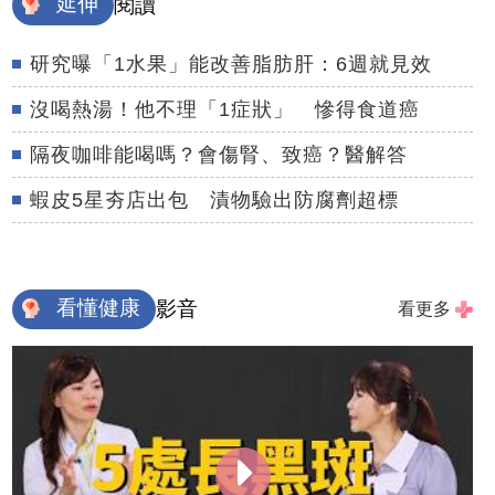
延伸
閱讀
研究曝「1水果」能改善脂肪肝：6週就見效
沒喝熱湯！他不理「1症狀」 慘得食道癌
隔夜咖啡能喝嗎？會傷腎、致癌？醫解答
蝦皮5星夯店出包 漬物驗出防腐劑超標
看懂健康
影音
看更多