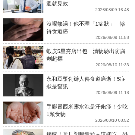
週就見效
2026/08/09 16:48
沒喝熱湯！他不理「1症狀」 慘
得食道癌
2026/08/09 11:58
蝦皮5星夯店出包 漬物驗出防腐
劑超標
2026/08/10 11:33
永和豆漿創辦人傳食道癌逝！5症
狀是警訊
2026/08/09 11:18
手腳冒西米露水泡是汗皰疹！少吃
1類食物
2026/08/10 08:52
接觸「常見塑膠微粒＋這樣吃」恐