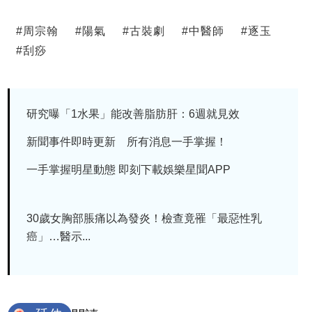
#
周宗翰
#
陽氣
#
古裝劇
#
中醫師
#
逐玉
#
刮痧
研究曝「1水果」能改善脂肪肝：6週就見效
新聞事件即時更新 所有消息一手掌握！
一手掌握明星動態 即刻下載娛樂星聞APP
30歲女胸部脹痛以為發炎！檢查竟罹「最惡性乳
癌」…醫示...