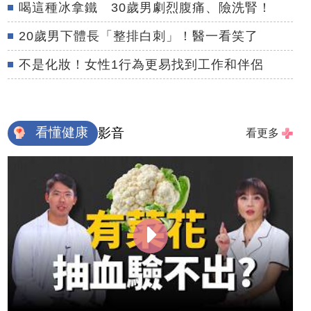
喝這種冰拿鐵 30歲男劇烈腹痛、險洗腎！
20歲男下體長「整排白刺」！醫一看笑了
不是化妝！女性1行為更易找到工作和伴侶
看懂健康
影音
看更多