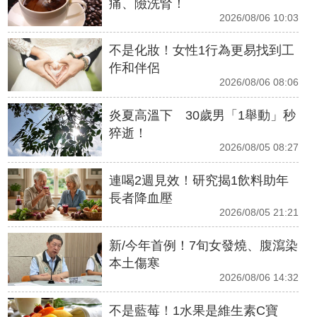
痛、險洗腎！
2026/08/06 10:03
不是化妝！女性1行為更易找到工
作和伴侶
2026/08/06 08:06
炎夏高溫下 30歲男「1舉動」秒
猝逝！
2026/08/05 08:27
連喝2週見效！研究揭1飲料助年
長者降血壓
2026/08/05 21:21
新/今年首例！7旬女發燒、腹瀉染
本土傷寒
2026/08/06 14:32
不是藍莓！1水果是維生素C寶