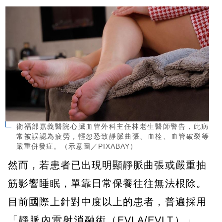
衛福部嘉義醫院心臟血管外科主任林老生醫師警告，此病
常被誤認為疲勞，輕忽恐致靜脈曲張、血栓、血管破裂等
嚴重併發症。（示意圖／PIXABAY）
然而，若患者已出現明顯靜脈曲張或嚴重抽
筋影響睡眠，單靠日常保養往往無法根除。
目前國際上針對中度以上的患者，普遍採用
「靜脈內雷射消融術（EVLA/EVLT）」。