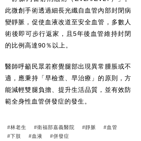
此微創手術透過細長光纖自血管內部封閉病
變靜脈，促使血液改道至安全血管，多數人
術後即可步行返家，且5年後血管維持封閉
的比例高達90％以上。
醫師呼籲民眾若察覺腿部出現異常腫脹或不
適，應秉持「早檢查、早治療」的原則，方
能減輕雙腿負擔、提升生活品質，並有效防
範全身性血管併發症的發生。
#
林老生
#
衛福部嘉義醫院
#
靜脈
#
血管
#
下肢
#
血液
#
併發症