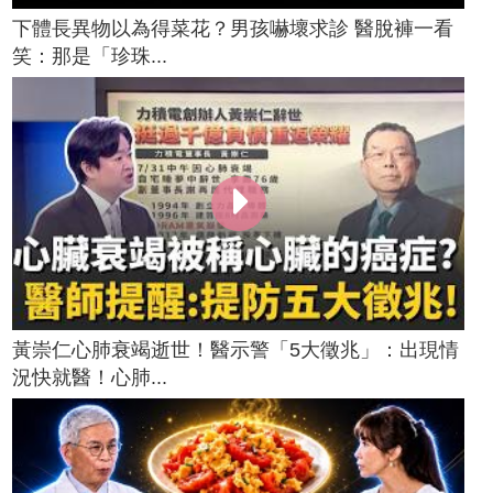
下體長異物以為得菜花？男孩嚇壞求診 醫脫褲一看
笑：那是「珍珠...
黃崇仁心肺衰竭逝世！醫示警「5大徵兆」：出現情
況快就醫！心肺...