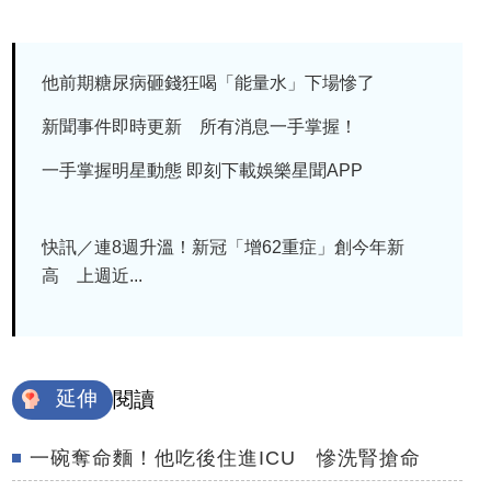
他前期糖尿病砸錢狂喝「能量水」下場慘了
新聞事件即時更新 所有消息一手掌握！
一手掌握明星動態 即刻下載娛樂星聞APP
快訊／連8週升溫！新冠「增62重症」創今年新
高 上週近...
延伸
閱讀
一碗奪命麵！他吃後住進ICU 慘洗腎搶命