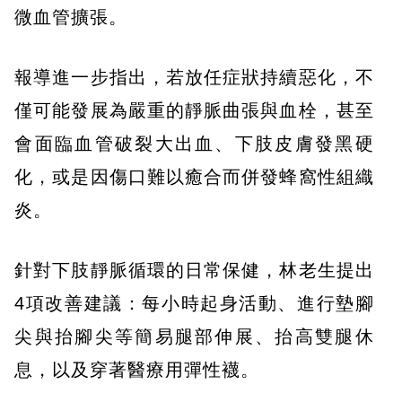
微血管擴張。
報導進一步指出，若放任症狀持續惡化，不
僅可能發展為嚴重的靜脈曲張與血栓，甚至
會面臨血管破裂大出血、下肢皮膚發黑硬
化，或是因傷口難以癒合而併發蜂窩性組織
炎。
針對下肢靜脈循環的日常保健，林老生提出
4項改善建議：每小時起身活動、進行墊腳
尖與抬腳尖等簡易腿部伸展、抬高雙腿休
息，以及穿著醫療用彈性襪。