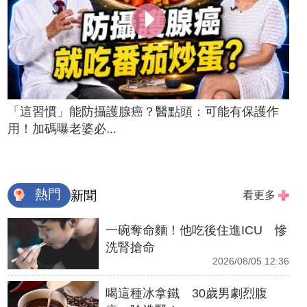
「這習慣」能防攝護腺癌？醫點頭：可能有保護作
用！加碼曝老婆必...
熱門
新聞
看更多
一碗奪命麵！他吃後住進ICU 慘
洗腎搶命
2026/08/05 12:36
喝這種冰拿鐵 30歲男劇烈腹