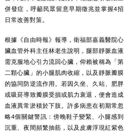
併發症，呼籲民眾留意早期徵兆並掌握4招
日常改善對策。
根據《自由時報》報導，衛福部嘉義醫院心
臟血管外科主任林老生說明，腿部靜脈血液
需克服地心引力流回心臟，仰賴被稱為「第
二顆心臟」的小腿肌肉收縮，以及靜脈瓣膜
的協同防逆流作用。若因久坐、久站、肥胖
或吸菸導致瓣膜受損或肌力衰退，便會造成
血液異常淤積於下肢。許多病患在初期常忽
略4個關鍵警訊：傍晚鞋子變緊、小腿感到
沉重、夜間頻繁抽筋，以及皮膚浮現紅紫色