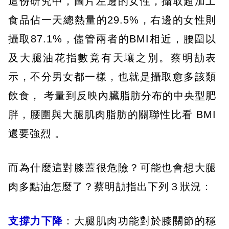
這份研究中，圖片左邊的女性，攝取超加工
食品佔一天總熱量的29.5%，右邊的女性則
攝取87.1%，儘管兩者的BMI相近，腰圍以
及大腿油花指數竟有天壤之別。蔡明劼表
示，不分男女都一樣，也就是攝取愈多該類
飲食， 考量到反映內臟脂肪分布的中央型肥
胖，腰圍與大腿肌肉脂肪的關聯性比看 BMI
還要強烈 。
而為什麼這對膝蓋很危險？可能也會想大腿
肉多點油怎麼了？蔡明劼指出下列３狀況：
支撐力下降
：大腿肌肉功能對於膝關節的穩