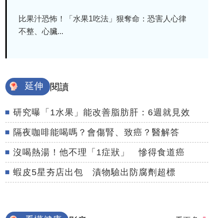
比果汁恐怖！「水果1吃法」狠奪命：恐害人心律
不整、心臟...
延伸
閱讀
研究曝「1水果」能改善脂肪肝：6週就見效
隔夜咖啡能喝嗎？會傷腎、致癌？醫解答
沒喝熱湯！他不理「1症狀」 慘得食道癌
蝦皮5星夯店出包 漬物驗出防腐劑超標