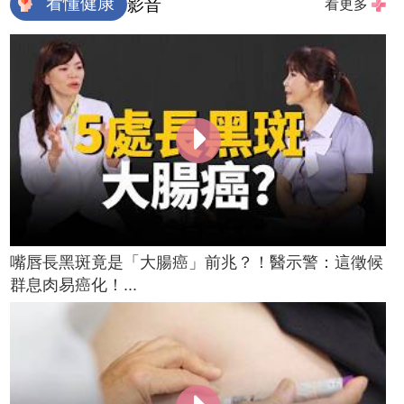
看懂健康
影音
看更多
嘴唇長黑斑竟是「大腸癌」前兆？！醫示警：這徵候
群息肉易癌化！...