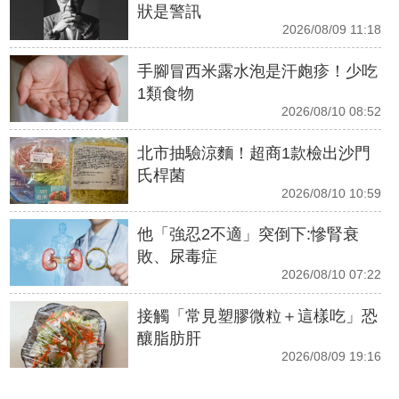
狀是警訊
2026/08/09 11:18
手腳冒西米露水泡是汗皰疹！少吃
1類食物
2026/08/10 08:52
北市抽驗涼麵！超商1款檢出沙門
氏桿菌
2026/08/10 10:59
他「強忍2不適」突倒下:慘腎衰
敗、尿毒症
2026/08/10 07:22
接觸「常見塑膠微粒＋這樣吃」恐
釀脂肪肝
2026/08/09 19:16