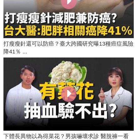
打瘦瘦針還可以防癌？臺大跨國研究曝13種癌症風險
降41％ ...
下體長異物以為得菜花？男孩嚇壞求診 醫脫褲一看