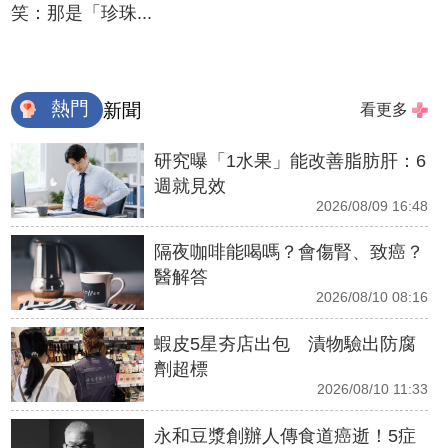
笑：那是「珍珠...
熱門
新聞
看更多
研究曝「1水果」能改善脂肪肝：6
週就見效
2026/08/09 16:48
隔夜咖啡能喝嗎？會傷腎、致癌？
醫解答
2026/08/10 08:16
蝦皮5星夯店出包 漬物驗出防腐
劑超標
2026/08/10 11:33
永和豆漿創辦人傳食道癌逝！5症