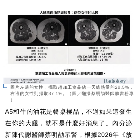
圖片左邊的女性，攝取超加工食品佔一天總熱量的29.5%，
右邊的女性則攝取87.1%。（圖／翻攝蔡明劼醫師臉書粉專
）
A5和牛的油花是餐桌極品，不過如果這發生
在你的大腿，就不是什麼好消息了。內分泌
新陳代謝醫師蔡明劼示警，根據2026年《放