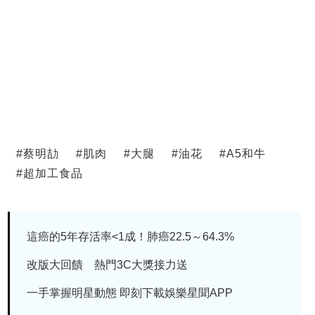
#
蔡明劼
#
肌肉
#
大腿
#
油花
#
A5和牛
#
超加工食品
這癌的5年存活率<1成！肺癌22.5～64.3%
改版大回饋 熱門3C大獎接力送
一手掌握明星動態 即刻下載娛樂星聞APP