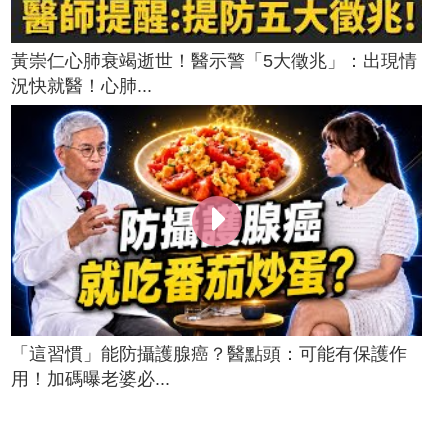
黃崇仁心肺衰竭逝世！醫示警「5大徵兆」：出現情
況快就醫！心肺...
「這習慣」能防攝護腺癌？醫點頭：可能有保護作
用！加碼曝老婆必...