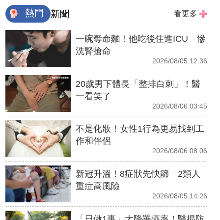
熱門
新聞
看更多
一碗奪命麵！他吃後住進ICU 慘
洗腎搶命
2026/08/05 12:36
20歲男下體長「整排白刺」！醫
一看笑了
2026/08/06 03:45
不是化妝！女性1行為更易找到工
作和伴侶
2026/08/06 08:06
新冠升溫！8症狀先快篩 2類人
重症高風險
2026/08/05 14:26
「日做1事」大降罹癌率！醫揭防