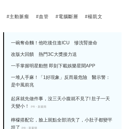
#
主動脈瘤
#
血管
#
電腦斷層
#
楊凱文
一碗奪命麵！他吃後住進ICU 慘洗腎搶命
改版大回饋 熱門3C大獎接力送
一手掌握明星動態 即刻下載娛樂星聞APP
一堆人手麻！「1好現象」反而最危險 醫示警：
是中風前兆
起床就先做件事，沒三天小腹就不見了! 肚子一天
天變小！
PR・新素簡
檸檬搭配它，臉上斑點全部消失了，小肚子都變平
坦了
PR・新素簡