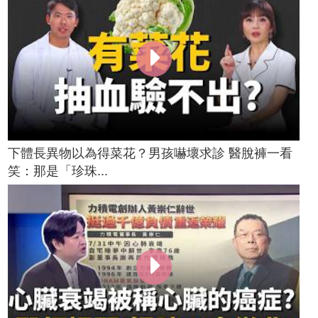
下體長異物以為得菜花？男孩嚇壞求診 醫脫褲一看
笑：那是「珍珠...