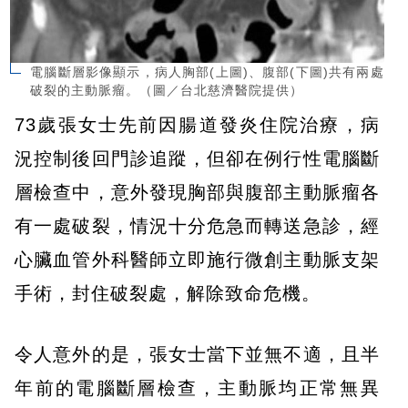
電腦斷層影像顯示，病人胸部(上圖)、腹部(下圖)共有兩處
破裂的主動脈瘤。（圖／台北慈濟醫院提供）
73歲張女士先前因腸道發炎住院治療，病
況控制後回門診追蹤，但卻在例行性電腦斷
層檢查中，意外發現胸部與腹部主動脈瘤各
有一處破裂，情況十分危急而轉送急診，經
心臟血管外科醫師立即施行微創主動脈支架
手術，封住破裂處，解除致命危機。
令人意外的是，張女士當下並無不適，且半
年前的電腦斷層檢查，主動脈均正常無異