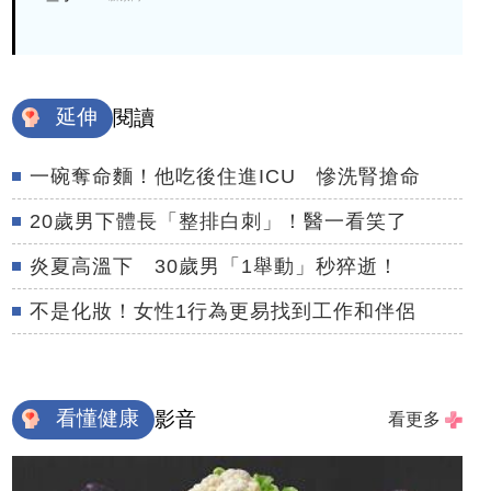
延伸
閱讀
一碗奪命麵！他吃後住進ICU 慘洗腎搶命
20歲男下體長「整排白刺」！醫一看笑了
炎夏高溫下 30歲男「1舉動」秒猝逝！
不是化妝！女性1行為更易找到工作和伴侶
看懂健康
影音
看更多