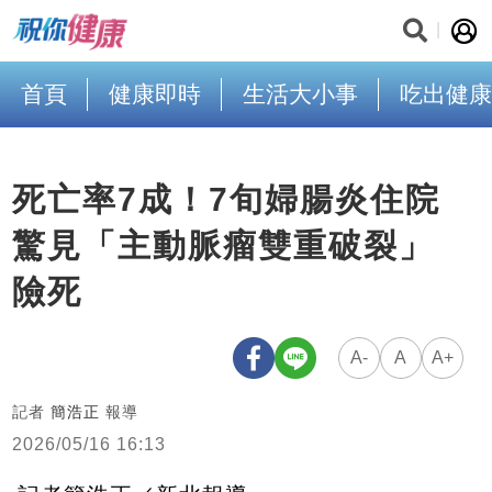
首頁
健康即時
生活大小事
吃出健康
死亡率7成！7旬婦腸炎住院
驚見「主動脈瘤雙重破裂」
險死
A-
A
A+
記者
簡浩正
報導
2026/05/16 16:13