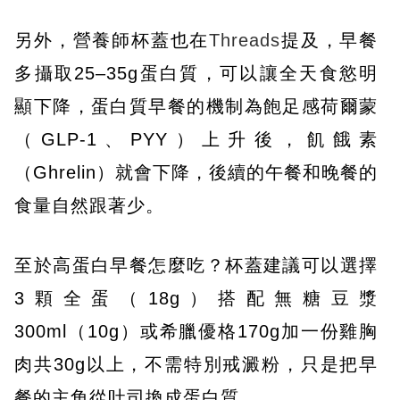
另外，營養師杯蓋也在
Threads
提及，早餐
多攝取25–35g蛋白質，可以讓全天食慾明
顯下降，蛋白質早餐的機制為飽足感荷爾蒙
（GLP-1、PYY）上升後，飢餓素
（Ghrelin）就會下降，後續的午餐和晚餐的
食量自然跟著少。
至於高蛋白早餐怎麼吃？杯蓋建議可以選擇
3顆全蛋（18g）搭配無糖豆漿
300ml（10g）或希臘優格170g加一份雞胸
肉共30g以上，不需特別戒澱粉，只是把早
餐的主角從吐司換成蛋白質。