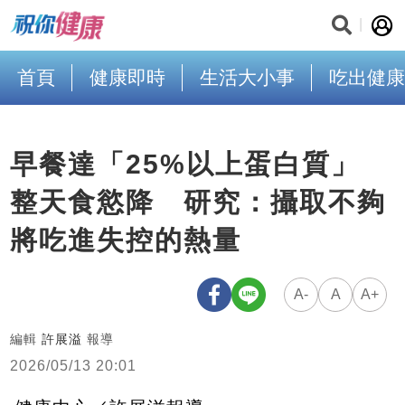
首頁
健康即時
生活大小事
吃出健康
早餐達「25%以上蛋白質」
整天食慾降 研究：攝取不夠
將吃進失控的熱量
A-
A
A+
編輯
許展溢
報導
2026/05/13 20:01