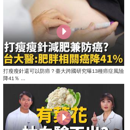
打瘦瘦針還可以防癌？臺大跨國研究曝13種癌症風險
降41％ ...