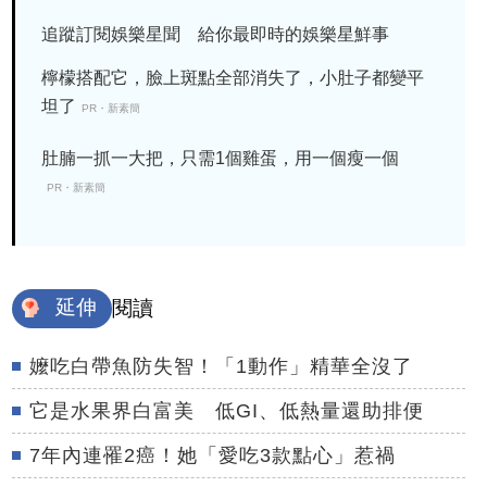
追蹤訂閱娛樂星聞 給你最即時的娛樂星鮮事
檸檬搭配它，臉上斑點全部消失了，小肚子都變平
坦了
PR・新素簡
肚腩一抓一大把，只需1個雞蛋，用一個瘦一個
PR・新素簡
延伸
閱讀
嬤吃白帶魚防失智！「1動作」精華全沒了
它是水果界白富美 低GI、低熱量還助排便
7年內連罹2癌！她「愛吃3款點心」惹禍