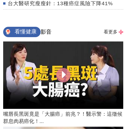
台大醫研究瘦瘦針：13種癌症風險下降41%
看懂健康
影音
看更多
嘴唇長黑斑竟是「大腸癌」前兆？！醫示警：這徵候
群息肉易癌化！...