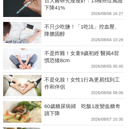
台大醫研究瘦瘦針：13種癌症風險
下降41%
2026/08/06 16:27
不只少吃鹽！「1吃法」控血壓、
降膽固醇
2026/08/04 10:28
不是炸雞！女童9歲初經 醫揭4習
慣恐矮8cm
2026/08/05 05:45
不是化妝！女性1行為更易找到工
作和伴侶
2026/08/06 08:06
60歲糖尿病婦 吃飯1改變血糖奇
蹟下降
2026/08/07 10:35