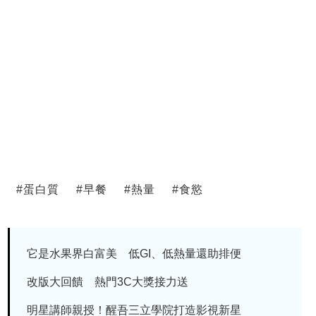
#
蛋白質
#
早餐
#
熱量
#
食慾
它是水果界白富美 低GI、低熱量還助排便
改版大回饋 熱門3C大獎接力送
明星講師親授！醒吾三立學院打造影視新星