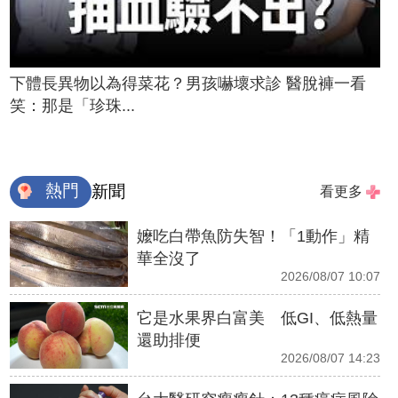
下體長異物以為得菜花？男孩嚇壞求診 醫脫褲一看
笑：那是「珍珠...
熱門
新聞
看更多
嬤吃白帶魚防失智！「1動作」精
華全沒了
2026/08/07 10:07
它是水果界白富美 低GI、低熱量
還助排便
2026/08/07 14:23