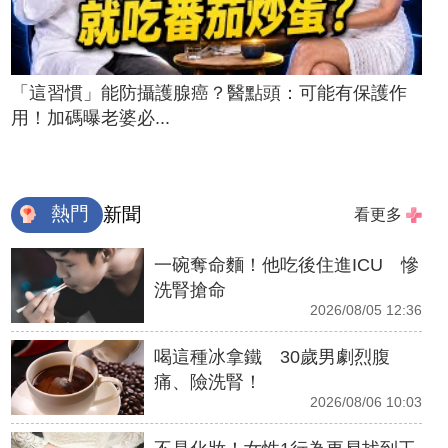
「這習慣」能防攝護腺癌？醫點頭：可能有保護作
用！加碼曝老婆必...
熱門
新聞
看更多
一碗奪命麵！他吃後住進ICU 慘
洗腎搶命
2026/08/05 12:36
喝這種冰拿鐵 30歲男劇烈腹
痛、險洗腎！
2026/08/06 10:03