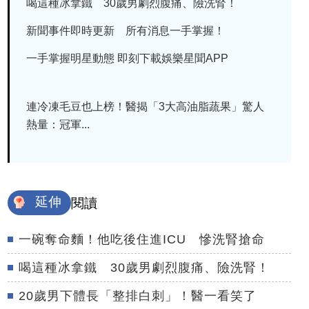
喝這種冰拿鐵 30歲男劇烈腹痛、險洗腎！
新聞事件即時更新 所有消息一手掌握！
一手掌握明星動態 即刻下載娛樂星聞APP
連冷凍毛豆也上榜！醫揭「3大高油脂蔬果」驚人
熱量：冠軍...
延伸
閱讀
一碗奪命麵！他吃後住進ICU 慘洗腎搶命
喝這種冰拿鐵 30歲男劇烈腹痛、險洗腎！
20歲男下體長「整排白刺」！醫一看笑了