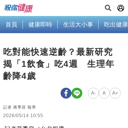
首頁
健康即時
生活大小事
吃出健康
吃對能快速逆齡？最新研究
揭「1飲食」吃4週 生理年
齡降4歲
A-
A
A+
記者 蔣季容 報導
2026/05/14 10:55