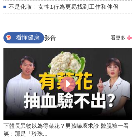
不是化妝！女性1行為更易找到工作和伴侶
看懂健康
影音
看更多
下體長異物以為得菜花？男孩嚇壞求診 醫脫褲一看
笑：那是「珍珠...