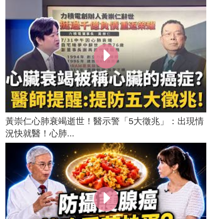
黃崇仁心肺衰竭逝世！醫示警「5大徵兆」：出現情
況快就醫！心肺...