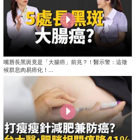
嘴唇長黑斑竟是「大腸癌」前兆？！醫示警：這徵
候群息肉易癌化！...