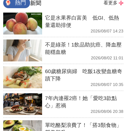
熱門
新聞
看更多
它是水果界白富美 低GI、低熱
量還助排便
2026/08/07 14:23
不是綠茶！1飲品助抗癌、降血壓
能穩血糖
2026/08/02 11:01
60歲糖尿病婦 吃飯1改變血糖奇
蹟下降
2026/08/07 10:35
7年內連罹2癌！她「愛吃3款點
心」惹禍
2026/08/06 20:38
單吃酪梨浪費了！「搭3類食物」