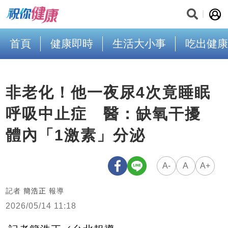
首頁
健康即時
生活大小事
吃出健康
非老化！他一夜尿4次竟睡眠
呼吸中止症 醫：缺氧干擾
體內「1激素」分泌
A-
A
A+
記者
簡浩正
報導
2026/05/14 11:18