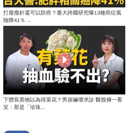
打瘦瘦針還可以防癌？臺大跨國研究曝13種癌症風
險降41％ ...
下體長異物以為得菜花？男孩嚇壞求診 醫脫褲一看
笑：那是「珍珠...