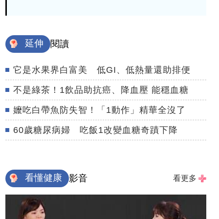
延伸
閱讀
它是水果界白富美 低GI、低熱量還助排便
不是綠茶！1飲品助抗癌、降血壓 能穩血糖
嬤吃白帶魚防失智！「1動作」精華全沒了
60歲糖尿病婦 吃飯1改變血糖奇蹟下降
看懂健康
影音
看更多