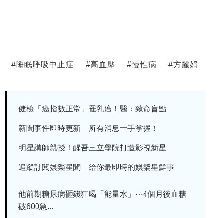
#
睡眠呼吸中止症
#
高血壓
#
慢性病
#
方麗娟
健檢「癌指數正常」罹乳癌！醫：致命盲點
新聞事件即時更新 所有消息一手掌握！
明星講師親授！醒吾三立學院打造影視新星
追蹤訂閱娛樂星聞 給你最即時的娛樂星鮮事
他前期糖尿病砸錢狂喝「能量水」⋯4個月後血糖
破600急...