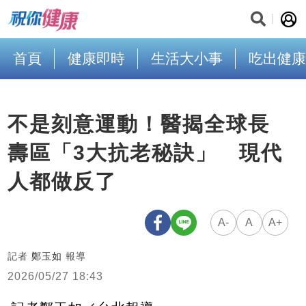
首頁
健康即時
生活大小事
吃出健康
不是刻意運動！醫揭全球長
壽區「3大抗老秘訣」 現代
人都做反了
A-
A
A+
記者
鄭玉如
報導
2026/05/27 18:43