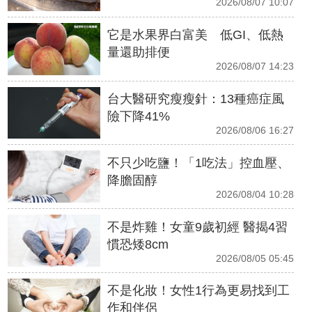
2026/08/07 10:07
它是水果界白富美 低GI、低熱
量還助排便
2026/08/07 14:23
台大醫研究瘦瘦針：13種癌症風
險下降41%
2026/08/06 16:27
不只少吃鹽！「1吃法」控血壓、
降膽固醇
2026/08/04 10:28
不是炸雞！女童9歲初經 醫揭4習
慣恐矮8cm
2026/08/05 05:45
不是化妝！女性1行為更易找到工
作和伴侶