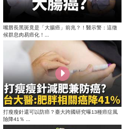
嘴唇長黑斑竟是「大腸癌」前兆？！醫示警：這徵
候群息肉易癌化！...
打瘦瘦針還可以防癌？臺大跨國研究曝13種癌症風
險降41％ ...