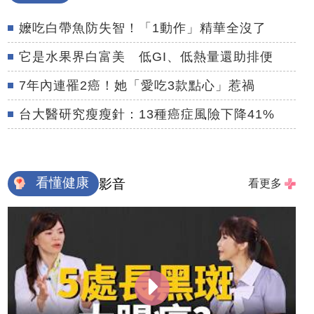
嬤吃白帶魚防失智！「1動作」精華全沒了
它是水果界白富美 低GI、低熱量還助排便
7年內連罹2癌！她「愛吃3款點心」惹禍
台大醫研究瘦瘦針：13種癌症風險下降41%
看懂健康
影音
看更多