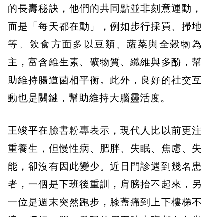
的長壽秘訣，他們的共同點並非刻意運動，
而是「每天都在動」，例如步行採買、掃地
等。飲食方面多以豆類、蔬菜與全穀物為
主，富含維生素、礦物質、纖維與多酚，幫
助維持腸道菌相平衡。此外，良好的社交互
動也是關鍵，幫助維持大腦靈活度。
王竣平在
臉書粉專
表示，現代人比以前更注
重養生，但​慢性病、肥胖、失眠、焦慮、失
能，卻沒有因此變少。近日門診遇到幾名患
者，一個是下班後重訓，肩膀抬不起來，另
一位是週末突然跑步，膝蓋痛到上下樓梯不