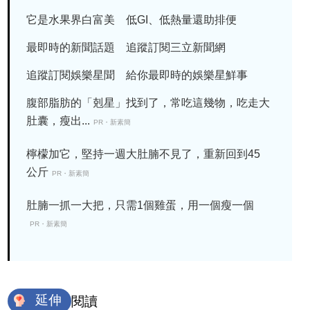
它是水果界白富美 低GI、低熱量還助排便
最即時的新聞話題 追蹤訂閱三立新聞網
追蹤訂閱娛樂星聞 給你最即時的娛樂星鮮事
腹部脂肪的「剋星」找到了，常吃這幾物，吃走大
肚囊，瘦出...
PR・新素簡
檸檬加它，堅持一週大肚腩不見了，重新回到45
公斤
PR・新素簡
肚腩一抓一大把，只需1個雞蛋，用一個瘦一個
PR・新素簡
延伸
閱讀