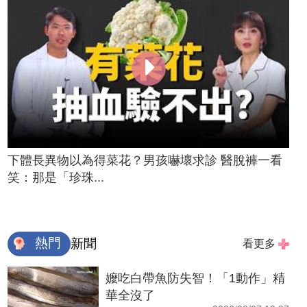
下體長異物以為得菜花？男孩嚇壞求診 醫脫褲一看
笑：那是「珍珠...
熱門
新聞
看更多
嬤吃白帶魚防失智！「1動作」精
華全沒了