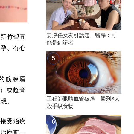
姜厚任女友引話題 醫曝：可
。新竹聖宜
能是幻謊者
懷孕、有心
的筋膜層
F）或超音
工程師眼睛血管破爆 醫列3大
顯現。
殺手級食物
般接受治療
，治療前一