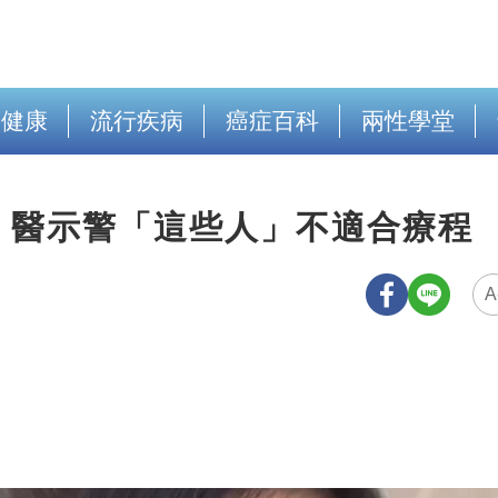
出健康
流行疾病
癌症百科
兩性學堂
！醫示警「這些人」不適合療程
A