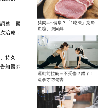
豬肉=不健康？「1吃法」竟降
況調整，醫
血糖、膽固醇
一次治療，
著、持久，
先告知醫師
運動前拉筋＝不受傷？錯了！
這事才防傷害