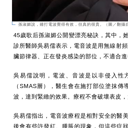
孫淑媚說，雖打電波覺得有效，但真的很貴。（圖／翻攝自
45歲歌后孫淑媚公開變漂亮秘訣，其中，
診所醫師吳易儒表示，電音波是用無線射頻
臟節律器、正在發炎感染的部位，不適合進
吳易儒說明，電波、音波是以非侵入性
（SMAS層），醫生會在施打部位塗抹傳
波，達到緊緻的效果。療程不會破壞表皮，
吳易儒指出，電音波療程是相對安全的醫
後會有些許發紅、腫脹的現象，但這些症