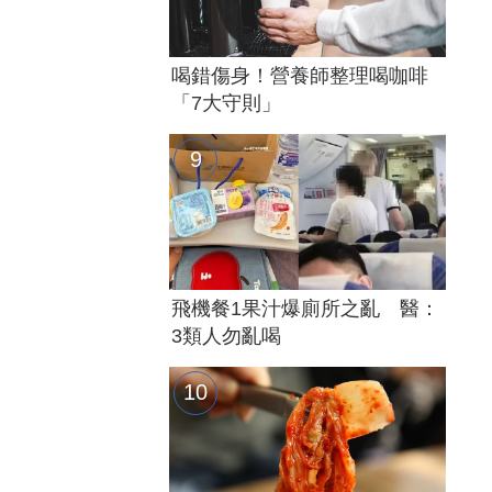
喝錯傷身！營養師整理喝咖啡
「7大守則」
飛機餐1果汁爆廁所之亂 醫：
3類人勿亂喝