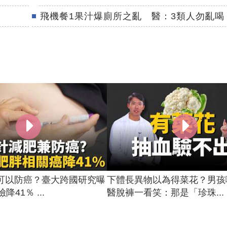
飛機餐1果汁爆廁所之亂 醫：3類人勿亂喝
可以防癌？臺大跨國研究曝
下體長異物以為得菜花？男孩
降41％ ...
醫脫褲一看笑：那是「珍珠...