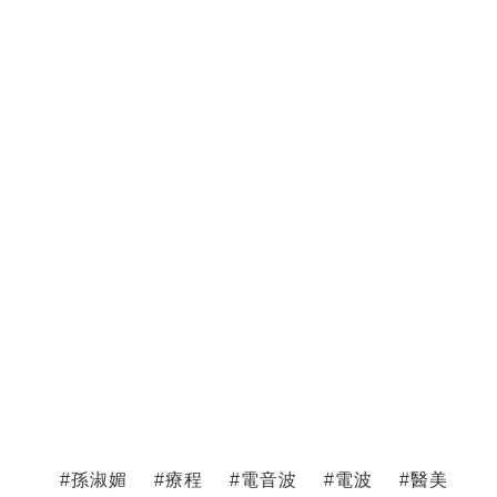
#
孫淑媚
#
療程
#
電音波
#
電波
#
醫美