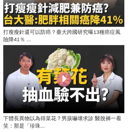
打瘦瘦針還可以防癌？臺大跨國研究曝13種癌症風
險降41％ ...
下體長異物以為得菜花？男孩嚇壞求診 醫脫褲一看
笑：那是「珍珠...