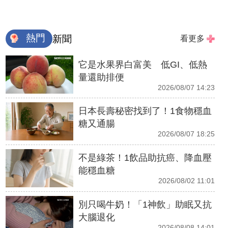
熱門
新聞
看更多
它是水果界白富美 低GI、低熱
量還助排便
2026/08/07 14:23
日本長壽秘密找到了！1食物穩血
糖又通腸
2026/08/07 18:25
不是綠茶！1飲品助抗癌、降血壓
能穩血糖
2026/08/02 11:01
別只喝牛奶！「1神飲」助眠又抗
大腦退化
2026/08/08 14:01