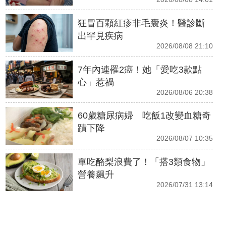
狂冒百顆紅疹非毛囊炎！醫診斷
出罕見疾病
2026/08/08 21:10
7年內連罹2癌！她「愛吃3款點
心」惹禍
2026/08/06 20:38
60歲糖尿病婦 吃飯1改變血糖奇
蹟下降
2026/08/07 10:35
單吃酪梨浪費了！「搭3類食物」
營養飆升
2026/07/31 13:14