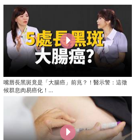
嘴唇長黑斑竟是「大腸癌」前兆？！醫示警：這徵
候群息肉易癌化！...