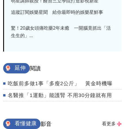
明星講師親授！醒吾三立學院打造影視新星
追蹤訂閱娛樂星聞 給你最即時的娛樂星鮮事
驚！20歲女頭痛吃藥2年未癒 一開腦竟抓出「活
生生的」...
延伸
閱讀
吃飯前多做1事「多瘦2公斤」 黃金時機曝
名醫推「1運動」能護腎 不用30分鐘就有用
看懂健康
影音
看更多