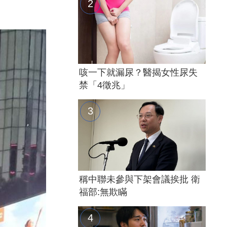
咳一下就漏尿？醫揭女性尿失
禁「4徵兆」
稱中聯未參與下架會議挨批 衛
福部:無欺瞞