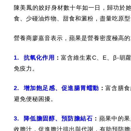
陳美鳳的姣好身材數十年如一日，歸功於
食、少碰油炸物、甜食和澱粉，盡量吃原型
營養商廖嘉音表示，蘋果是營養密度極高的
1.
抗氧化作用
：
富含維生素C、E、β-
免疫力。
2.
增加飽足感、促進腸胃蠕動
：
富含膳食
避免便秘困擾。
3.
降低膽固醇、預防膽結石
：
蘋果中的果
收膽汁，促進膽汁排出與代謝，有助預防膽