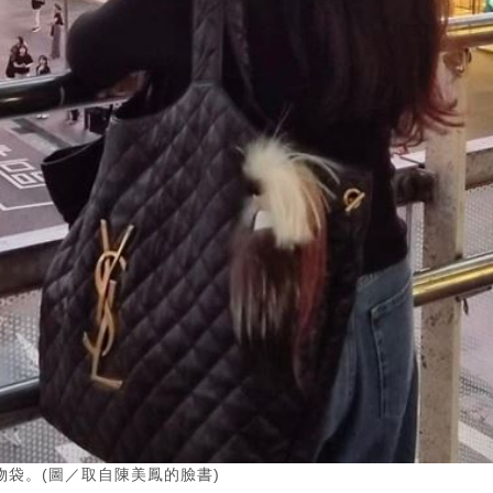
物袋。(圖／取自陳美鳳的臉書)