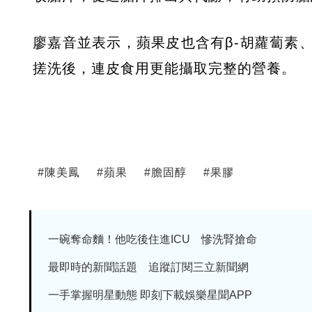
廖嘉音並表示，蘋果皮也含有β-胡蘿蔔素
搓洗後，連皮食用更能攝取完整的營養。
#
陳美鳳
#
蘋果
#
膽固醇
#
果膠
一碗奪命麵！他吃後住進ICU 慘洗腎搶命
最即時的新聞話題 追蹤訂閱三立新聞網
一手掌握明星動態 即刻下載娛樂星聞APP