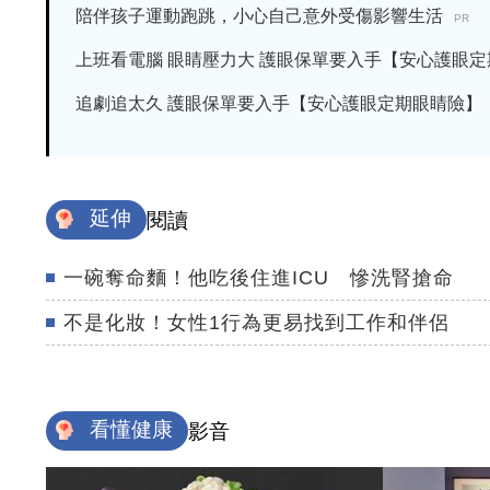
陪伴孩子運動跑跳，小心自己意外受傷影響生活
PR
上班看電腦 眼睛壓力大 護眼保單要入手【安心護眼定期眼
追劇追太久 護眼保單要入手【安心護眼定期眼睛險】
延伸
閱讀
一碗奪命麵！他吃後住進ICU 慘洗腎搶命
不是化妝！女性1行為更易找到工作和伴侶
看懂健康
影音