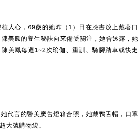
植人心，69歲的她昨（1）日在
臉書
放上戴著
。陳美鳳的養生秘訣向來備受關注，她曾透露，
陳美鳳每週1~2次瑜伽、重訓、騎腳踏車或快
與她代言的醫美廣告燈箱合照，她戴鴨舌帽，口
皮超大號購物袋。