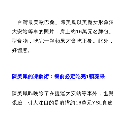
「台灣最美歐巴桑」陳美鳳以美魔女形象深
大安站等車的照片，肩上約16萬元名牌包
型食物，吃完一顆蘋果才會吃正餐。此外，
好體態。
陳美鳳的凍齡術：餐前必定吃完
1
顆蘋果
陳美鳳昨晚除了在捷運大安站等車外，也
張臉，引人注目的是肩揹約16萬元YSL真