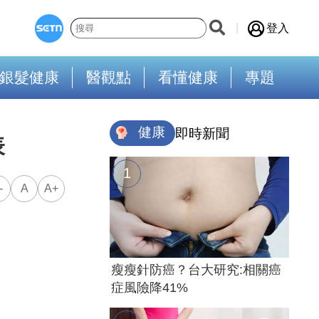
登入
銀髮健康
醫觀點
看懂健康
專題
健康
即時新聞
表
-
A
A+
瘦瘦針防癌？台大研究:相關癌
症風險降41%