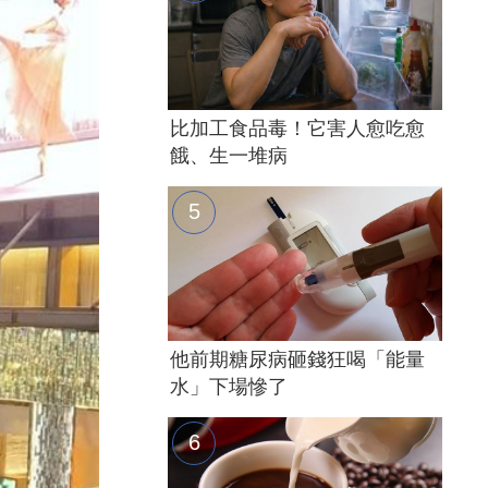
比加工食品毒！它害人愈吃愈
餓、生一堆病
他前期糖尿病砸錢狂喝「能量
水」下場慘了