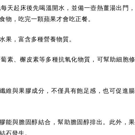
她每天起床後先喝溫開水，並備一壺熱薑湯出門
食物，吃完一顆蘋果才會吃正餐。
水果，富含多種營養物質。
胡蘿蔔素、檞皮素等多種抗氧化物質，可幫助細胞
纖維與果膠成分，不僅具有飽足感，也可促進
膠能與膽固醇結合，幫助膽固醇排出。此外，
結石發生。