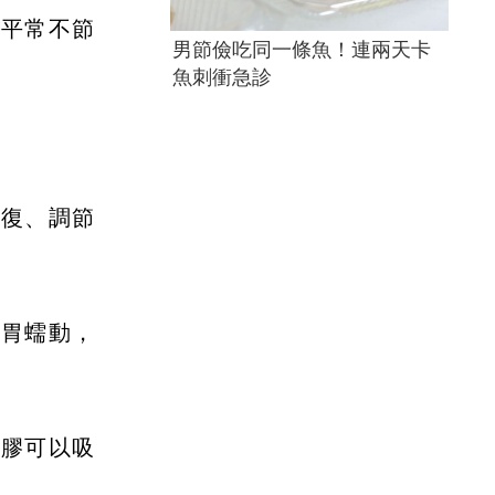
，平常不節
男節儉吃同一條魚！連兩天卡
魚刺衝急診
修復、調節
腸胃蠕動，
果膠可以吸