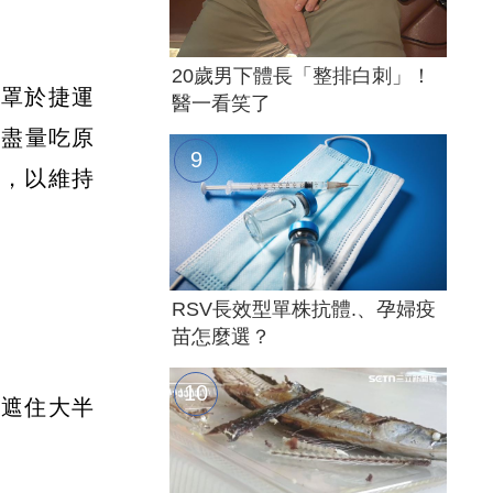
20歲男下體長「整排白刺」！
口罩於捷運
醫一看笑了
她盡量吃原
走，以維持
RSV長效型單株抗體.、孕婦疫
苗怎麼選？
罩遮住大半