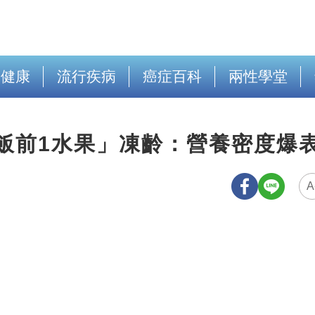
出健康
流行疾病
癌症百科
兩性學堂
「飯前1水果」凍齡：營養密度爆
A