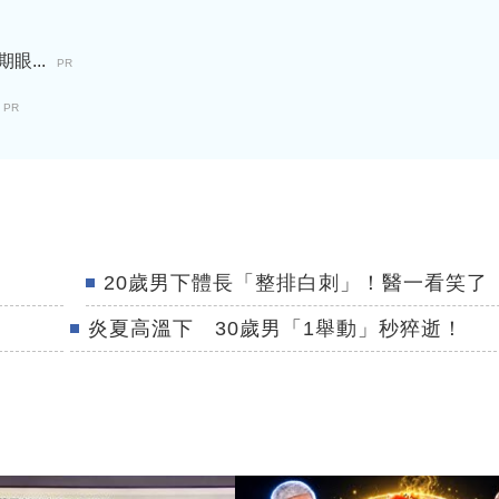
...
PR
PR
20歲男下體長「整排白刺」！醫一看笑了
炎夏高溫下 30歲男「1舉動」秒猝逝！