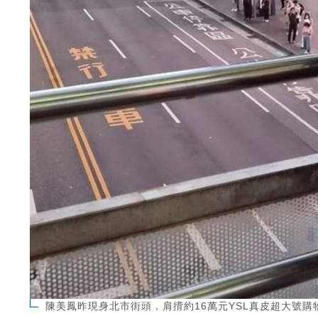
陳美鳳昨現身北市街頭，肩揹約16萬元YSL真皮超大號購