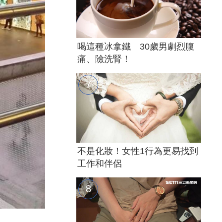
喝這種冰拿鐵 30歲男劇烈腹
痛、險洗腎！
不是化妝！女性1行為更易找到
工作和伴侶