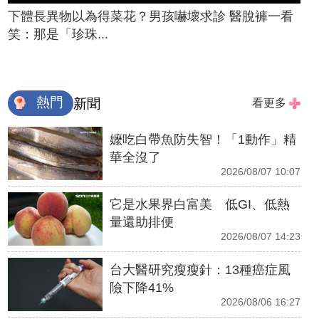
下體長異物以為得菜花？男孩嚇壞求診 醫脫褲一看
笑：那是「珍珠...
熱門
新聞
看更多
嬤吃白帶魚防失智！「1動作」精
華全沒了
2026/08/07 10:07
它是水果界白富美 低GI、低熱
量還助排便
2026/08/07 14:23
台大醫研究瘦瘦針：13種癌症風
險下降41%
2026/08/06 16:27