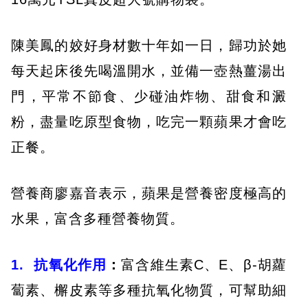
陳美鳳的姣好身材數十年如一日，歸功於她
每天起床後先喝溫開水，並備一壺熱薑湯出
門，平常不節食、少碰油炸物、甜食和澱
粉，盡量吃原型食物，吃完一顆蘋果才會吃
正餐。
營養商廖嘉音表示，蘋果是營養密度極高的
水果，富含多種營養物質。
1.
抗氧化作用
：
富含維生素C、E、β-胡蘿
蔔素、檞皮素等多種抗氧化物質，可幫助細