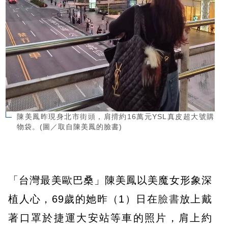
陳美鳳昨現身北市街頭，肩揹約16萬元YSL真皮超大號購
物袋。(圖／取自陳美鳳的臉書)
「台灣最美歐巴桑」陳美鳳以美魔女形象深
植人心，69歲的她昨（1）日在
臉書
放上戴
著口罩於捷運大安站等車的照片，肩上約