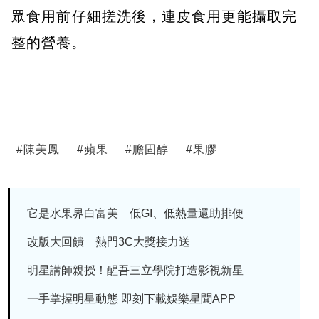
眾食用前仔細搓洗後，連皮食用更能攝取完
整的營養。
#
陳美鳳
#
蘋果
#
膽固醇
#
果膠
它是水果界白富美 低GI、低熱量還助排便
改版大回饋 熱門3C大獎接力送
明星講師親授！醒吾三立學院打造影視新星
一手掌握明星動態 即刻下載娛樂星聞APP