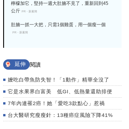
檸檬加它，堅持一週大肚腩不見了，重新回到45
公斤
PR・新素簡
肚腩一抓一大把，只需1個雞蛋，用一個瘦一個
PR・新素簡
延伸
閱讀
嬤吃白帶魚防失智！「1動作」精華全沒了
它是水果界白富美 低GI、低熱量還助排便
7年內連罹2癌！她「愛吃3款點心」惹禍
台大醫研究瘦瘦針：13種癌症風險下降41%