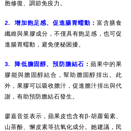
胞修復、調節免疫力。
2.
增加飽足感、促進腸胃蠕動
：
富含膳食
纖維與果膠成分，不僅具有飽足感，也可促
進腸胃蠕動，避免便秘困擾。
3.
降低膽固醇、預防膽結石
：
蘋果中的果
膠能與膽固醇結合，幫助膽固醇排出。此
外，果膠可以吸收膽汁，促進膽汁排出與代
謝，有助預防膽結石發生。
廖嘉音並表示，蘋果皮也含有β-胡蘿蔔素、
山茶酚、懈皮素等抗氧化成分。她建議，民