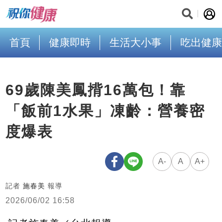
首頁
健康即時
生活大小事
吃出健康
69歲陳美鳳揹16萬包！靠
「飯前1水果」凍齡：營養密
度爆表
A-
A
A+
記者
施春美
報導
2026/06/02 16:58