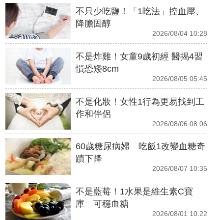
不只少吃鹽！「1吃法」控血壓、
降膽固醇
2026/08/04 10:28
不是炸雞！女童9歲初經 醫揭4習
慣恐矮8cm
2026/08/05 05:45
不是化妝！女性1行為更易找到工
作和伴侶
2026/08/06 08:06
60歲糖尿病婦 吃飯1改變血糖奇
蹟下降
2026/08/07 10:35
不是藍莓！1水果是維生素C寶
庫 可穩血糖
2026/08/01 10:22