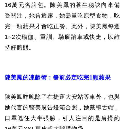
16萬元名牌包。陳美鳳的養生秘訣向來備
受關注，她曾透露，她盡量吃原型食物，吃
完一顆蘋果才會吃正餐。此外，陳美鳳每週
1~2次瑜伽、重訓、騎腳踏車或快走，以維
持好體態。
陳美鳳的凍齡術：餐前必定吃完
1
顆蘋果
陳美鳳昨晚除了在捷運大安站等車外，也與
她代言的醫美廣告燈箱合照，她戴鴨舌帽，
口罩遮住大半張臉，引人注目的是肩揹約
16萬元YSL真皮超大號購物袋。