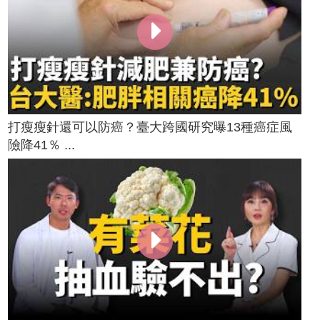
打瘦瘦針還可以防癌？臺大跨國研究曝13種癌症風
險降41％ ...