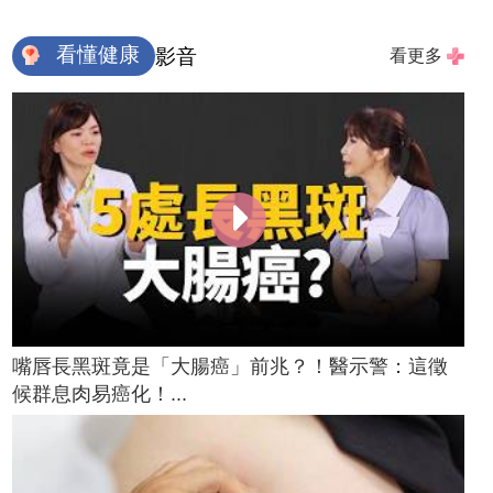
看懂健康
影音
看更多
嘴唇長黑斑竟是「大腸癌」前兆？！醫示警：這徵
候群息肉易癌化！...