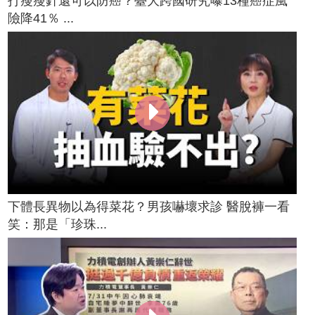
打瘦瘦針還可以防癌？臺大跨國研究曝13種癌症風
險降41％ ...
下體長異物以為得菜花？男孩嚇壞求診 醫脫褲一看
笑：那是「珍珠...