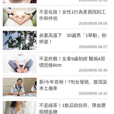
2026/08/06 10:03
不是化妝！女性1行為更易找到工
作和伴侶
2026/08/06 08:06
炎夏高溫下 30歲男「1舉動」秒
猝逝！
2026/08/05 08:27
不是炸雞！女童9歲初經 醫揭4習
慣恐矮8cm
2026/08/05 05:45
新/今年首例！7旬女發燒、腹瀉染
本土傷寒
2026/08/06 14:32
不是綠茶！1飲品助抗癌、降血壓
能穩血糖