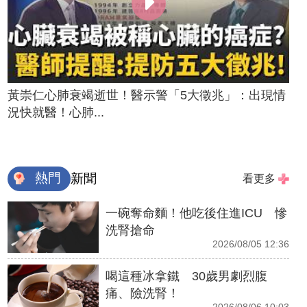
黃崇仁心肺衰竭逝世！醫示警「5大徵兆」：出現情
況快就醫！心肺...
熱門
新聞
看更多
一碗奪命麵！他吃後住進ICU 慘
洗腎搶命
2026/08/05 12:36
喝這種冰拿鐵 30歲男劇烈腹
痛、險洗腎！