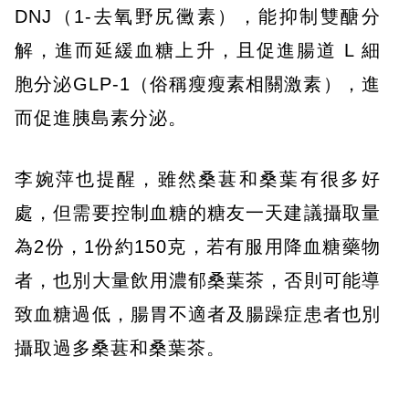
DNJ（1-去氧野尻黴素），能抑制雙醣分
解，進而延緩血糖上升，且促進腸道 L 細
胞分泌GLP-1（俗稱瘦瘦素相關激素），進
而促進胰島素分泌。
李婉萍也提醒，雖然桑葚和桑葉有很多好
處，但需要控制血糖的糖友一天建議攝取量
為2份，1份約150克，若有服用降血糖藥物
者，也別大量飲用濃郁桑葉茶，否則可能導
致血糖過低，腸胃不適者及腸躁症患者也別
攝取過多桑葚和桑葉茶。