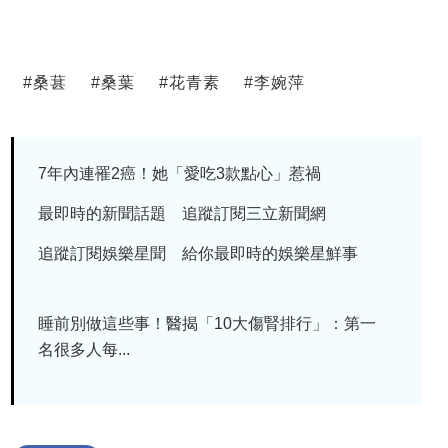
#
桑葚
#
桑葉
#
花青素
#
李婉萍
7年內連罹2癌！她「愛吃3款點心」惹禍
最即時的新聞話題 追蹤訂閱三立新聞網
追蹤訂閱娛樂星聞 給你最即時的娛樂星鮮事
睡前別做這些事！醫揭「10大傷腎排行」：第一
名很多人每...