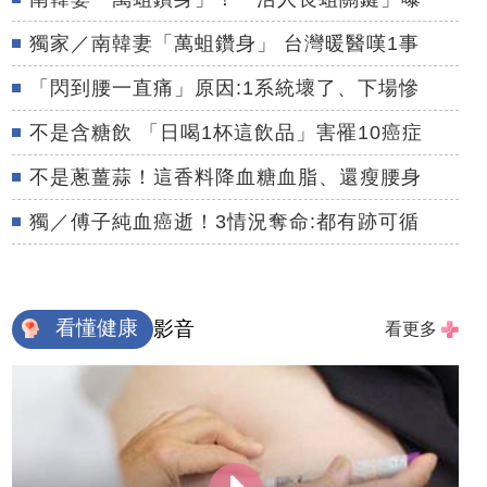
獨家／南韓妻「萬蛆鑽身」 台灣暖醫嘆1事
「閃到腰一直痛」原因:1系統壞了、下場慘
不是含糖飲 「日喝1杯這飲品」害罹10癌症
不是蔥薑蒜！這香料降血糖血脂、還瘦腰身
獨／傅子純血癌逝！3情況奪命:都有跡可循
看懂健康
影音
看更多