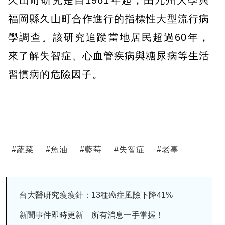
福岡縣久山町合作進行的指標性大型流行病
學調查。該研究追蹤當地居民超過60年，
來了解失智症、心血管疾病與糖尿病等生活
習慣病的危險因子。
#
蔬菜
#
魚油
#
藍莓
#
失智症
#
老辜
台大醫研究瘦瘦針：13種癌症風險下降41%
新聞事件即時更新 所有消息一手掌握！