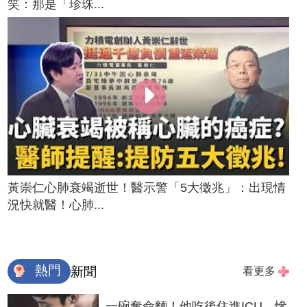
笑：那是「珍珠...
黃崇仁心肺衰竭逝世！醫示警「5大徵兆」：出現情
況快就醫！心肺...
熱門
新聞
看更多
一碗奪命麵！他吃後住進ICU 慘