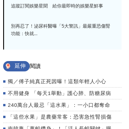
追蹤訂閱娛樂星聞 給你最即時的娛樂星鮮事
別再忍了！泌尿科醫曝「5大警訊」最嚴重恐傷腎
功能：快就...
延伸
閱讀
獨／傅子純真正死因曝！這類年輕人小心
不用健身 「每天1舉動」護心肺、防糖尿病
240萬台人最忌「這水果」：一小口都奪命
「這些水果」是農藥常客：恐害急性腎損傷
南韓妻「萬蛆鑽身」！「活人長蛆關鍵」曝