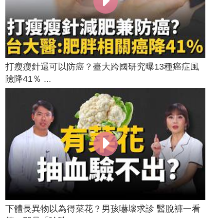
打瘦瘦針還可以防癌？臺大跨國研究曝13種癌症風
險降41％ ...
下體長異物以為得菜花？男孩嚇壞求診 醫脫褲一看