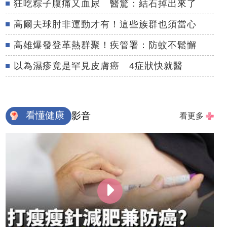
狂吃粽子腹痛又血尿 醫驚：結石掉出來了
高爾夫球肘非運動才有！這些族群也須當心
高雄爆發登革熱群聚！疾管署：防蚊不鬆懈
以為濕疹竟是罕見皮膚癌 4症狀快就醫
看懂健康
影音
看更多