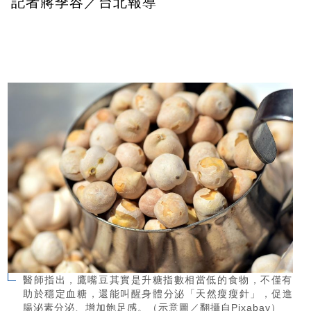
記者蔣季容／台北報導
醫師指出，鷹嘴豆其實是升糖指數相當低的食物，不僅有
助於穩定血糖，還能叫醒身體分泌「天然瘦瘦針」，促進
腸泌素分泌、增加飽足感。（示意圖／翻攝自Pixabay）