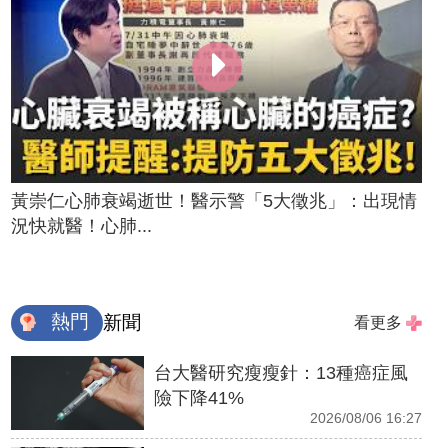
黃崇仁心肺衰竭逝世！醫示警「5大徵兆」：出現情
況快就醫！心肺...
熱門
新聞
看更多
台大醫研究瘦瘦針：13種癌症風
險下降41%
2026/08/06 16:27