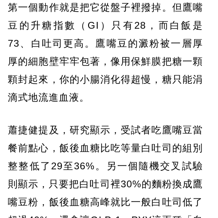
第一個動作就是把它從盤子裡撥掉。但鷹嘴
豆的升糖指數（GI）只有28，而白飯是
73、白吐司更高。鷹嘴豆的澱粉被一層厚
厚的細胞壁牢牢包著，像用保鮮膜把糖一顆
顆封起來，你的小腸消化得超慢，糖只能涓
滴式地流進血液。
蕭捷健提及，研究顯示，受試者吃鷹嘴豆當
餐前點心，飯後血糖比吃等量白吐司的組別
整整低了29至36%。另一個隨機交叉試驗
則顯示，只要把白吐司裡30%的麵粉換成鷹
嘴豆粉，飯後血糖高峰就比一般白吐司低了