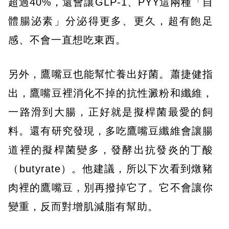
超過40%，還會讓GLP-1、PYY這兩種「自
體腸泌素」分泌得更多、更久，超有飽足
感、不會一直想吃東西。
另外，鷹嘴豆也能幫忙養出好菌。蕭捷健指
出，鷹嘴豆裡消化不掉的抗性澱粉和纖維，
一路滑到大腸，正好就是擬桿菌最愛的飼
料。還有研究發現，多吃鷹嘴豆纖維會讓腸
道裡的擬桿菌變多，發酵出抗發炎的丁酸
（butyrate）。他建議，所以下次看到燉豬
肉裡的鷹嘴豆，別再撥掉它了。它不會讓你
變重，反而對增肌減脂有幫助。