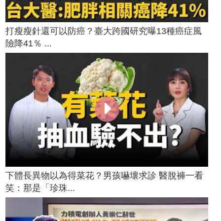
打瘦瘦針還可以防癌？臺大跨國研究曝13種癌症風
險降41％ ...
下體長異物以為得菜花？男孩嚇壞求診 醫脫褲一看
笑：那是「珍珠...