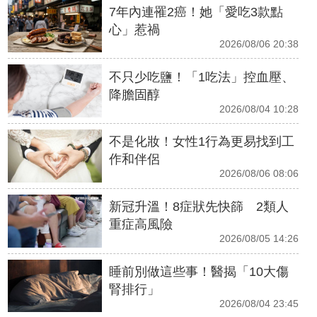
7年內連罹2癌！她「愛吃3款點
心」惹禍
2026/08/06 20:38
不只少吃鹽！「1吃法」控血壓、
降膽固醇
2026/08/04 10:28
不是化妝！女性1行為更易找到工
作和伴侶
2026/08/06 08:06
新冠升溫！8症狀先快篩 2類人
重症高風險
2026/08/05 14:26
睡前別做這些事！醫揭「10大傷
腎排行」
2026/08/04 23:45