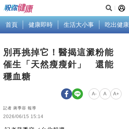
首頁
健康即時
生活大小事
吃出健康
別再挑掉它！醫揭這澱粉能
催生「天然瘦瘦針」 還能
穩血糖
A-
A
A+
記者 蔣季容 報導
2026/06/15 15:14