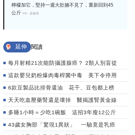
檸檬加它，堅持一週大肚腩不見了，重新回到45
公斤
PR・新素簡
延伸
閱讀
每月射精21次能防攝護腺癌？ 2類人別盲從
這款嬰兒奶粉爆肉毒桿菌中毒 美下令停用
6款豆製品比排骨還油 花干、豆包都上榜
天天吃血壓藥腎還是壞掉 醫揭護腎黃金線
多睡1小時＝少吃1碗飯 這招3年瘦12公斤
43歲女胸部「驚現1異狀」 一驗竟是乳癌