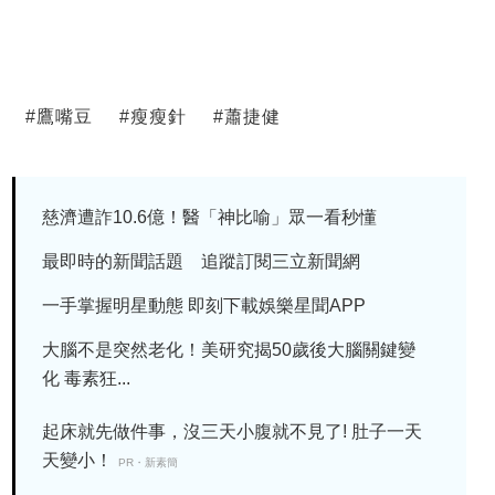
#
鷹嘴豆
#
瘦瘦針
#
蕭捷健
慈濟遭詐10.6億！醫「神比喻」眾一看秒懂
最即時的新聞話題 追蹤訂閱三立新聞網
一手掌握明星動態 即刻下載娛樂星聞APP
大腦不是突然老化！美研究揭50歲後大腦關鍵變
化 毒素狂...
起床就先做件事，沒三天小腹就不見了! 肚子一天
天變小！
PR・新素簡