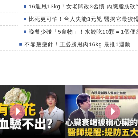
16週甩13kg！女老闆改3習慣 內臟脂肪砍
比死更可怕！台人失能3元兇 醫揭它最狡
晚餐少碰「5食物」！水餃吃10顆＝1個便
不靠瘦瘦針！王必勝甩肉16kg 最推1運動