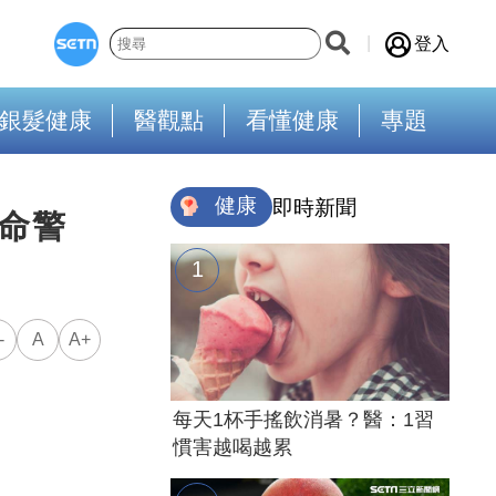
登入
銀髮健康
醫觀點
看懂健康
專題
健康
即時新聞
命警
-
A
A+
每天1杯手搖飲消暑？醫：1習
慣害越喝越累