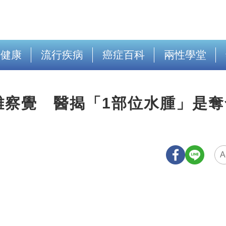
出健康
流行疾病
癌症百科
兩性學堂
難察覺 醫揭「1部位水腫」是奪
A