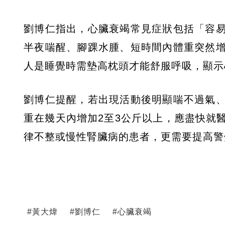
劉博仁指出，心臟衰竭常見症狀包括「容
半夜喘醒、腳踝水腫、短時間內體重突然
人是睡覺時需墊高枕頭才能舒服呼吸，顯示
劉博仁提醒，若出現活動後明顯喘不過氣
重在幾天內增加2至3公斤以上，應盡快就
律不整或慢性腎臟病的患者，更需要提高警
#
黃大煒
#
劉博仁
#
心臟衰竭