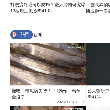
打瘦瘦針還可以防癌？臺大跨國研究曝
下體長異物
13種癌症風險降41％ ...
醫脫褲一看笑
熱門
新聞
嬤吃白帶魚防失智！「1動作」精華
台大醫研究
全沒了
降41%
2026/08/07 10:07