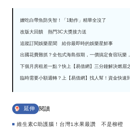
嬤吃白帶魚防失智！「1動作」精華全沒了
改版大回饋 熱門3C大獎接力送
追蹤訂閱娛樂星聞 給你最即時的娛樂星鮮事
出國花費難抓？全包式海島假期，一價搞定食宿玩樂，省
下個月房租差一點？快上【易借網】三分鐘解決燃眉
臨時需要小額週轉？上【易借網】找人幫！資金快速
延伸
閱讀
維生素C助護腦！台灣1水果最讚 不是柳橙