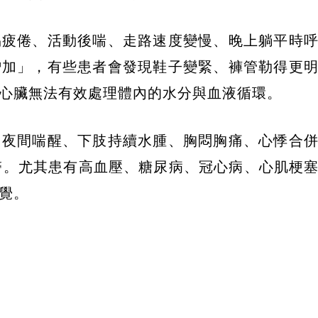
易疲倦、活動後喘、走路速度變慢、晚上躺平時
增加」，有些患者會發現鞋子變緊、褲管勒得更
心臟無法有效處理體內的水分與血液循環。
、夜間喘醒、下肢持續水腫、胸悶胸痛、心悸合
醫。尤其患有高血壓、糖尿病、冠心病、心肌梗
覺。