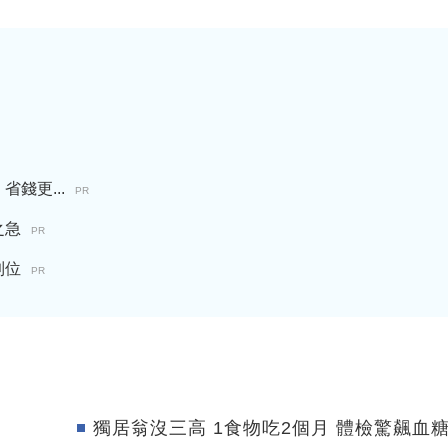
錢更...
PR
之急
PR
到位
PR
獨居翁沒三高 1食物吃2個月 體檢驚飆血