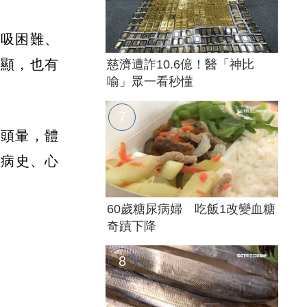
呼吸困難、
明顯，也有
慈濟遭詐10.6億！醫「神比
喻」眾一看秒懂
併頭暈，體
塞病史、心
60歲糖尿病婦 吃飯1改變血糖
奇蹟下降