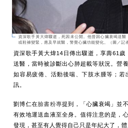
資深歌手黃大煒驟逝，死因未公開。他曾因心臟衰竭送醫
或鞋褲變緊，應及早就醫，警覺心臟功能變化。（圖／記
資深歌手黃大煒14日傳出驟逝，享壽61歲
送醫，當時被診斷出心肺超載等狀況。營
如容易疲倦、活動後喘、下肢水腫等；若
訊。
劉博仁在
臉書粉專
提到，「心臟衰竭」並
有效地運送血液至全身。值得注意的是，
發現，甚至有人覺得自己只是年紀大了，體