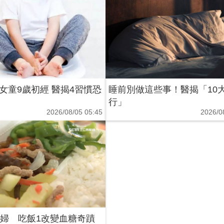
女童9歲初經 醫揭4習慣恐
睡前別做這些事！醫揭「10
行」
2026/08/05 05:45
2026/0
病婦 吃飯1改變血糖奇蹟