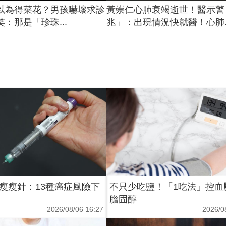
以為得菜花？男孩嚇壞求診
黃崇仁心肺衰竭逝世！醫示警
：那是「珍珠...
兆」：出現情況快就醫！心肺..
瘦瘦針：13種癌症風險下
不只少吃鹽！「1吃法」控血
膽固醇
2026/08/06 16:27
2026/0