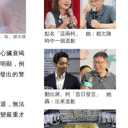
點名「這兩柯」 她：都欠陳
倦、喘、腳水腫
時中一個道歉
因心臟衰竭
不明顯，例
發出的警
翻出蔣、柯「昔日發言」 她
轟：出來道歉
衰退，無法
情變嚴重才