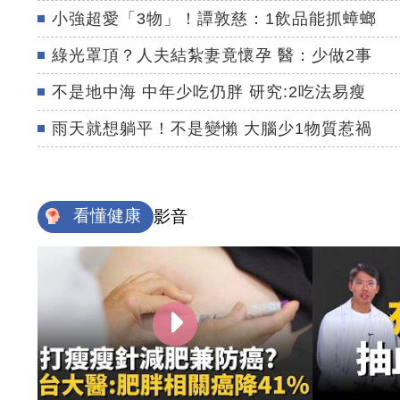
小強超愛「3物」！譚敦慈：1飲品能抓蟑螂
綠光罩頂？人夫結紮妻竟懷孕 醫：少做2事
不是地中海 中年少吃仍胖 研究:2吃法易瘦
雨天就想躺平！不是變懶 大腦少1物質惹禍
看懂健康
影音