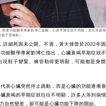
，營養功能醫學專家劉博仁提醒，心衰早期症狀不明顯，若出現疲
者趙于瑩攝影）
，詳細死因未公開。不過，黃大煒曾於2022年
養功能醫學專家劉博仁指出，心臟衰竭早期症狀
出現鞋子變緊、褲管勒得更明顯，可能都是身體
不代表心臟突然停止跳動，而是心臟的功能逐漸
心臟衰竭的早期症狀往往不明顯，許多人等到病
力自然變差，卻可能是心臟功能下降的開始。