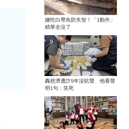
嬤吃白帶魚防失智！「1動作」
精華全沒了
轟慈濟遭詐5年沒吭聲 他看聲
明1句：笑死
糖