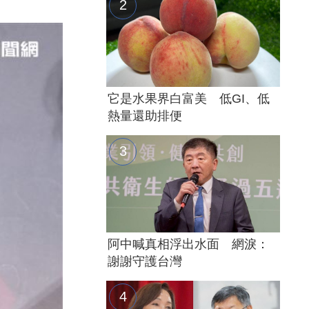
它是水果界白富美 低GI、低
熱量還助排便
阿中喊真相浮出水面 網淚：
謝謝守護台灣