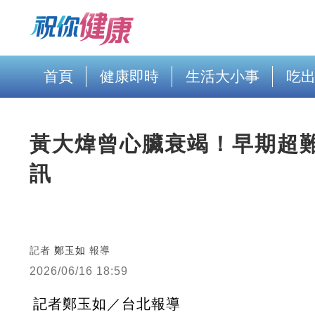
首頁
健康即時
生活大小事
吃
黃大煒曾心臟衰竭！早期超
訊
記者
鄭玉如
報導
2026/06/16 18:59
記者鄭玉如／台北報導