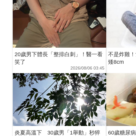
20歲男下體長「整排白刺」！醫一看
不是炸雞！
笑了
矮8cm
2026/08/06 03:45
炎夏高溫下 30歲男「1舉動」秒猝
60歲糖尿