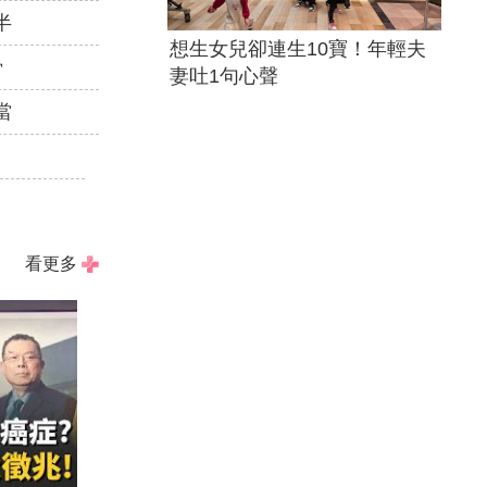
半
想生女兒卻連生10寶！年輕夫
猾
妻吐1句心聲
當
看更多