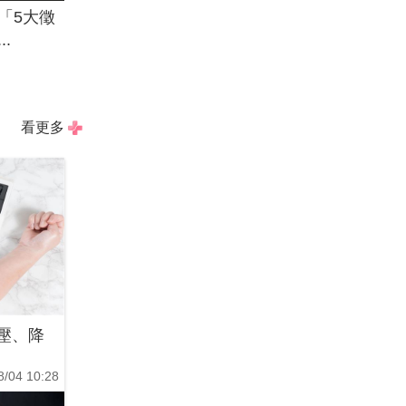
「5大徵
.
看更多
壓、降
8/04 10:28