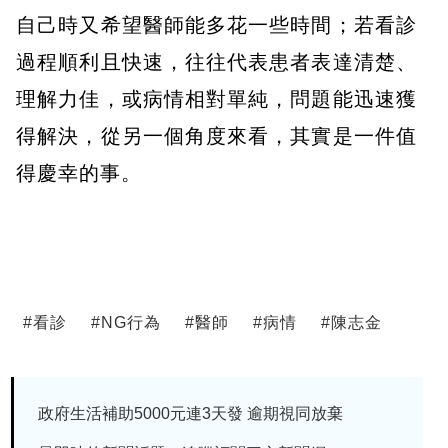
自己時又希望醫師能多花一些時間；若看診
過程順利且快速，往往代表患者表達清楚、
理解力佳，或病情相對單純，問題能迅速獲
得解決，從另一個角度來看，其實是一件值
得慶幸的事。
#
看診
#
NG行為
#
醫師
#
病情
#
陳志金
政府生活補助5000元連3天發 逾期視同放棄