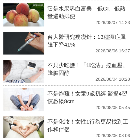
它是水果界白富美 低GI、低熱
量還助排便
2026/08/07 14:23
台大醫研究瘦瘦針：13種癌症風
險下降41%
2026/08/06 16:27
不只少吃鹽！「1吃法」控血壓、
降膽固醇
2026/08/04 10:28
不是炸雞！女童9歲初經 醫揭4習
慣恐矮8cm
2026/08/05 05:45
不是化妝！女性1行為更易找到工
作和伴侶
2026/08/06 08:06