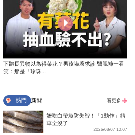
下體長異物以為得菜花？男孩嚇壞求診 醫脫褲一看
笑：那是「珍珠...
熱門
新聞
看更多
嬤吃白帶魚防失智！「1動作」精
華全沒了
2026/08/07 10:07