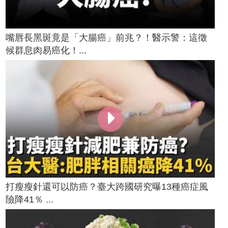
嘴唇長黑斑竟是「大腸癌」前兆？！醫示警：這徵
候群息肉易癌化！...
打瘦瘦針還可以防癌？臺大跨國研究曝13種癌症風
險降41％ ...