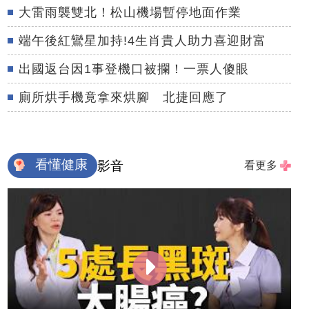
大雷雨襲雙北！松山機場暫停地面作業
端午後紅鸞星加持!4生肖貴人助力喜迎財富
出國返台因1事登機口被攔！一票人傻眼
廁所烘手機竟拿來烘腳 北捷回應了
看懂健康
影音
看更多