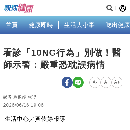
首頁
健康即時
生活大小事
吃出健康
看診「10NG行為」別做！醫
師示警：嚴重恐耽誤病情
A-
A
A+
記者 黃依婷 報導
2026/06/16 19:06
生活中心／黃依婷報導