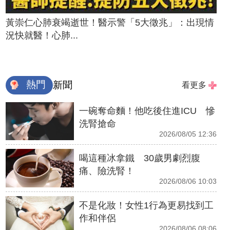
黃崇仁心肺衰竭逝世！醫示警「5大徵兆」：出現情
況快就醫！心肺...
熱門
新聞
看更多
一碗奪命麵！他吃後住進ICU 慘
洗腎搶命
2026/08/05 12:36
喝這種冰拿鐵 30歲男劇烈腹
痛、險洗腎！
2026/08/06 10:03
不是化妝！女性1行為更易找到工
作和伴侶
2026/08/06 08:06