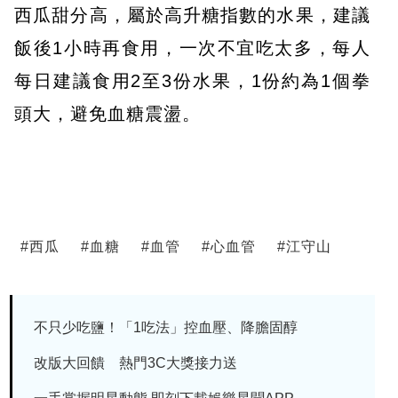
西瓜甜分高，屬於高升糖指數的水果，建議
飯後1小時再食用，一次不宜吃太多，每人
每日建議食用2至3份水果，1份約為1個拳
頭大，避免血糖震盪。
#
西瓜
#
血糖
#
血管
#
心血管
#
江守山
不只少吃鹽！「1吃法」控血壓、降膽固醇
改版大回饋 熱門3C大獎接力送