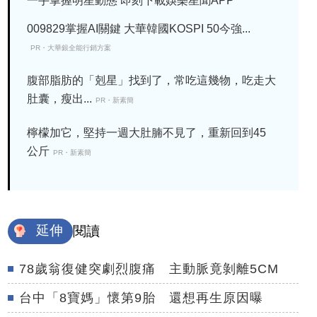
一手掌握明星動態 即刻下載娛樂星聞APP
009829掌握AI關鍵 大華韓國KOSPI 50今強...
PR・大華銀全能行銷方案
腹部脂肪的「剋星」找到了，常吃這幾物，吃走大
肚囊，瘦出...
PR・新素簡
檸檬加它，堅持一週大肚腩不見了，重新回到45
公斤
PR・新素簡
延伸
閱讀
78歲翁復健突劇烈腹痛 主動脈竟剝離5CM
台中「8寶媽」懷第9胎 還想再生原因曝