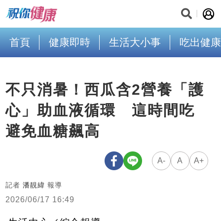
首頁
健康即時
生活大小事
吃出健康
不只消暑！西瓜含2營養「護
心」助血液循環 這時間吃
避免血糖飆高
A-
A
A+
記者
潘靚緯
報導
2026/06/17 16:49