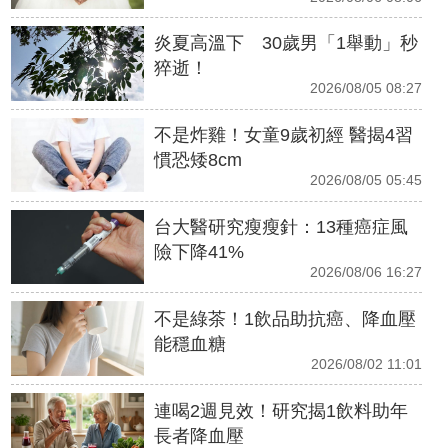
炎夏高溫下 30歲男「1舉動」秒
猝逝！
2026/08/05 08:27
不是炸雞！女童9歲初經 醫揭4習
慣恐矮8cm
2026/08/05 05:45
台大醫研究瘦瘦針：13種癌症風
險下降41%
2026/08/06 16:27
不是綠茶！1飲品助抗癌、降血壓
能穩血糖
2026/08/02 11:01
連喝2週見效！研究揭1飲料助年
長者降血壓