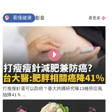
看懂健康
影音
看更多
打瘦瘦針還可以防癌？臺大跨國研究曝13種癌症風
險降41％ ...