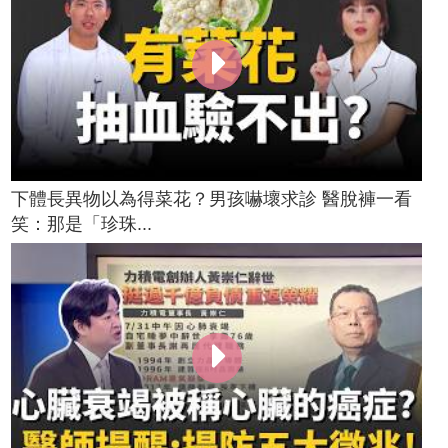
下體長異物以為得菜花？男孩嚇壞求診 醫脫褲一看
笑：那是「珍珠...