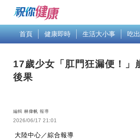
首頁
健康即時
生活大小事
吃
17歲少女「肛門狂漏便！」
後果
編輯
林偉帆
報導
2026/06/17 21:01
大陸中心／綜合報導