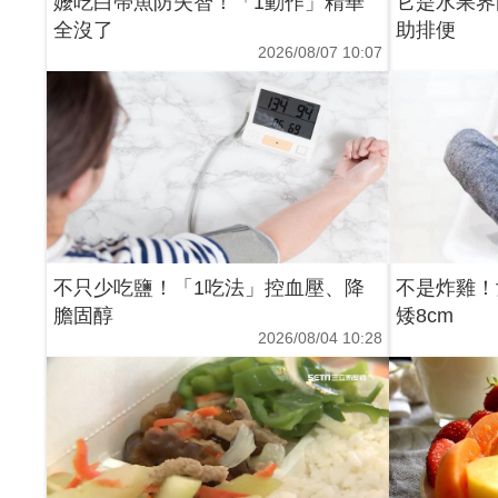
嬤吃白帶魚防失智！「1動作」精華
它是水果界
全沒了
助排便
2026/08/07 10:07
不只少吃鹽！「1吃法」控血壓、降
不是炸雞！
膽固醇
矮8cm
2026/08/04 10:28