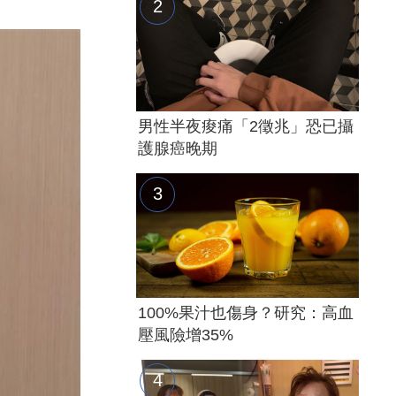
男性半夜痠痛「2徵兆」恐已攝
護腺癌晚期
100%果汁也傷身？研究：高血
壓風險增35%