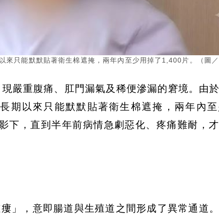
以來只能默默貼著衛生棉遮掩，兩年內至少用掉了1,400片。（圖
出現嚴重腹痛、肛門漏氣及稀便滲漏的窘境。由
長期以來只能默默貼著衛生棉遮掩，兩年內至
的陰影下，直到半年前病情急劇惡化、疼痛難耐，
道瘻」，意即腸道與生殖道之間形成了異常通道