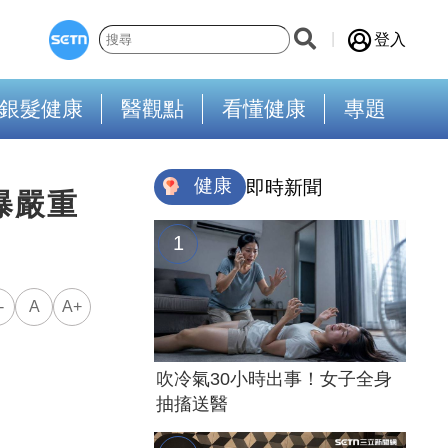
登入
銀髮健康
醫觀點
看懂健康
專題
健康
即時新聞
曝嚴重
-
A
A+
吹冷氣30小時出事！女子全身
抽搐送醫