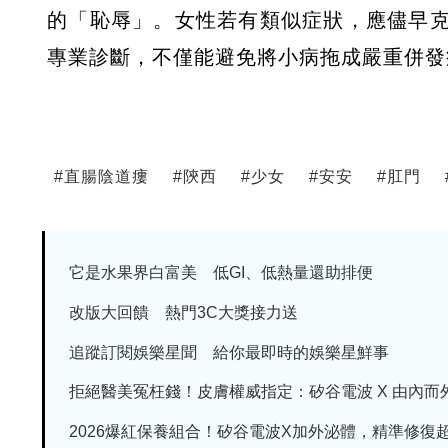
的「恥辱」。女性若有類似症狀，應儘早
專業診斷，不僅能避免將小病拖成嚴重併發
#
直腸陰道瘻
#
陝西
#
少女
#
安安
#
肛門
它是水果界白富美 低GI、低熱量還助排便
改版大回饋 熱門3C大獎接力送
追蹤訂閱娛樂星聞 給你最即時的娛樂星鮮事
拒絕醫美冤枉錢！皮膚權威指定：矽谷電波 X 由內而外養
2026爆紅保養組合！矽谷電波X加外泌體，精準修復超有