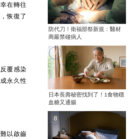
所幸在轉往
程，恢復了
防代刀！衛福部祭新規：醫材
商嚴禁碰病人
因反覆感染
造成永久性
日本長壽秘密找到了！1食物穩
血糖又通腸
非難以啟齒