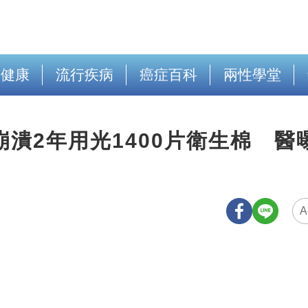
出健康
流行疾病
癌症百科
兩性學堂
崩潰2年用光1400片衛生棉 醫
A