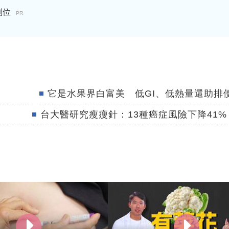
到位
PR
它是水果界白富美 低GI、低熱量還助排
台大醫研究瘦瘦針：13種癌症風險下降41%