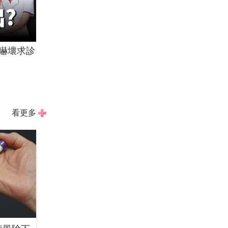
嚇壞求診
看更多