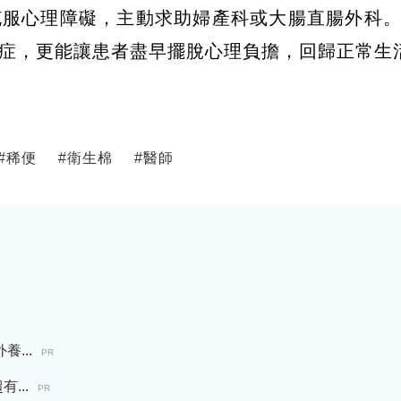
克服心理障礙，主動求助婦產科或大腸直腸外科
症，更能讓患者盡早擺脫心理負擔，回歸正常生
#
稀便
#
衛生棉
#
醫師
...
PR
...
PR