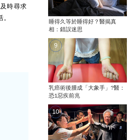
。及時尋求
活。
睡得久等於睡得好？醫揭真
相：錯誤迷思
乳癌術後腫成「大象手」?醫：
恐1惡疾前兆