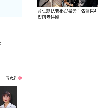
黃仁勳抗老祕密曝光！名醫揭4
習慣老得慢
便
看更多