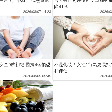
白富美 低GI、低熱量還
台大醫研究瘦瘦針：13種癌
降41%
2026/08/07 14:23
2026/0
女童9歲初經 醫揭4習慣恐
不是化妝！女性1行為更易找
和伴侶
2026/08/05 05:45
2026/0