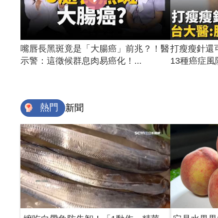
嘴唇長黑斑竟是「大腸癌」前兆？！醫
打瘦瘦針還
示警：這徵候群息肉易癌化！...
13種癌症風險
熱門
新聞