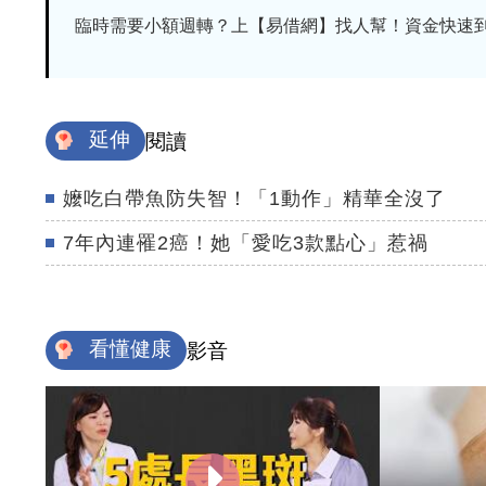
臨時需要小額週轉？上【易借網】找人幫！資金快速
延伸
閱讀
嬤吃白帶魚防失智！「1動作」精華全沒了
7年內連罹2癌！她「愛吃3款點心」惹禍
看懂健康
影音