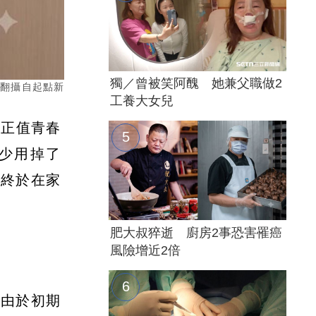
獨／曾被笑阿醜 她兼父職做2
／翻攝自起點新
工養大女兒
於正值青春
少用掉了
才終於在家
肥大叔猝逝 廚房2事恐害罹癌
風險增近2倍
。由於初期