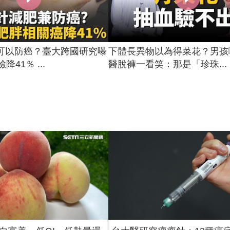
可以防癌？臺大跨國研究曝
下體長異物以為得菜花？男孩
降41％ ...
醫脫褲一看笑：那是「珍珠...