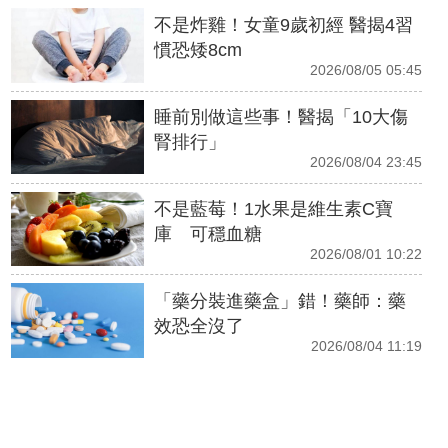
不是炸雞！女童9歲初經 醫揭4習
慣恐矮8cm
2026/08/05 05:45
睡前別做這些事！醫揭「10大傷
腎排行」
2026/08/04 23:45
不是藍莓！1水果是維生素C寶
庫 可穩血糖
2026/08/01 10:22
「藥分裝進藥盒」錯！藥師：藥
效恐全沒了
2026/08/04 11:19