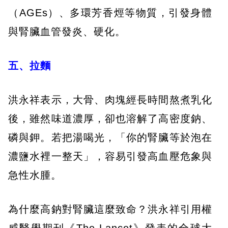
（AGEs）、多環芳香烴等物質，引發身體
與腎臟血管發炎、硬化。
五、拉麵
洪永祥表示，大骨、肉塊經長時間熬煮乳化
後，雖然味道濃厚，卻也溶解了高密度鈉、
磷與鉀。若把湯喝光，「你的腎臟等於泡在
濃鹽水裡一整天」，容易引發高血壓危象與
急性水腫。
為什麼高鈉對腎臟這麼致命？洪永祥引用權
威醫學期刊《The Lancet》發表的全球大