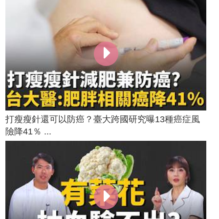
打瘦瘦針還可以防癌？臺大跨國研究曝13種癌症風
險降41％ ...