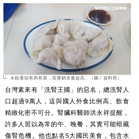
水餃看似有肉有菜，其實鈉含量超高。（圖／資料照）
台灣素來有「洗腎王國」的惡名，總洗腎人
口超過9萬人，這與國人外食比例高、飲食
精緻化密不可分。腎臟科醫師洪永祥提醒，
許多人習以為常的午、晚餐，其實可能暗藏
傷腎危機。他也點名5大國民美食，包含水