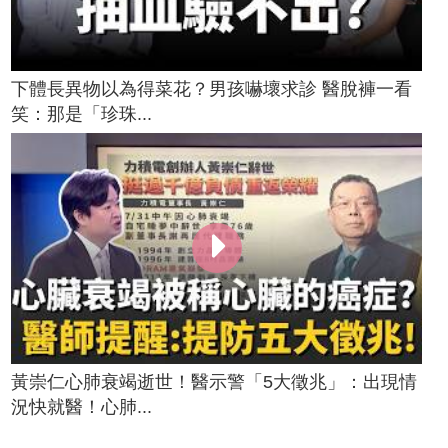
下體長異物以為得菜花？男孩嚇壞求診 醫脫褲一看
笑：那是「珍珠...
黃崇仁心肺衰竭逝世！醫示警「5大徵兆」：出現情
況快就醫！心肺...