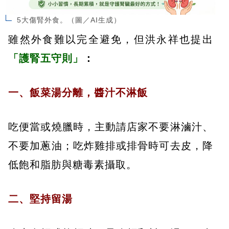
5大傷腎外食。（圖／AI生成）
雖然外食難以完全避免，但洪永祥也提出
「護腎五守則」
：
一、飯菜湯分離，醬汁不淋飯
吃便當或燒臘時，主動請店家不要淋滷汁、
不要加蔥油；吃炸雞排或排骨時可去皮，降
低飽和脂肪與糖毒素攝取。
二、堅持留湯