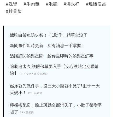
#
洗腎
#
牛肉麵
#
泡麵
#
洪永祥
#
燒臘便當
#
排骨飯
嬤吃白帶魚防失智！「1動作」精華全沒了
新聞事件即時更新 所有消息一手掌握！
追蹤訂閱娛樂星聞 給你最即時的娛樂星鮮事
追劇追太久 護眼保單要入手【安心護眼定期眼睛
險】
PR・安達人壽 安心護眼
起床就先做件事，沒三天小腹就不見了! 肚子一天
天變小！
PR・新素簡
檸檬搭配它，臉上斑點全部消失了，小肚子都變平
坦了
PR・新素簡