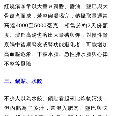
紅燒湯頭常以大量豆瓣醬、醬油、鹽巴與大
骨熬煮而成，若整碗湯喝完，鈉攝取量通常
高達4000至5000毫克，相當於約2天份額
度。濃郁高湯也溶出大量磷與鉀，對慢性腎
衰竭中後期腎友或腎功能退化者，可能增加
高血壓危象、下肢水腫、急性肺水腫與心律
不整等風險。
三、鍋貼、水餃
不少人以為水餃、鍋貼看起來比炸物清淡，
但內餡為了多汁，常混入肥肉、鹽巴與味