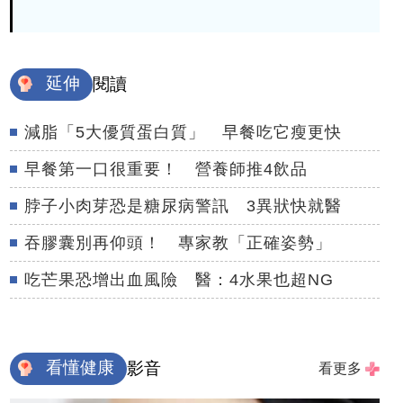
延伸
閱讀
減脂「5大優質蛋白質」 早餐吃它瘦更快
早餐第一口很重要！ 營養師推4飲品
脖子小肉芽恐是糖尿病警訊 3異狀快就醫
吞膠囊別再仰頭！ 專家教「正確姿勢」
吃芒果恐增出血風險 醫：4水果也超NG
看懂健康
影音
看更多