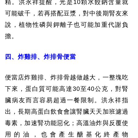
精。洪永祥提醒，光是10顆水餃鈉含量就
可能破千，若再搭配豆漿，對中後期腎友來
說，植物性磷與鉀離子也可能加重代謝負
擔。
四、炸雞排、炸排骨便當
便當店炸雞排、炸排骨越做越大，一整塊吃
下來，蛋白質可能高達30至40公克，對腎
臟病友而言容易超過一餐限制。洪永祥指
出，長期高蛋白飲食會讓腎臟天天加班濾過
毒素，加速腎功能惡化；高溫油炸與反覆使
用的油，也會產生醣基化終產物