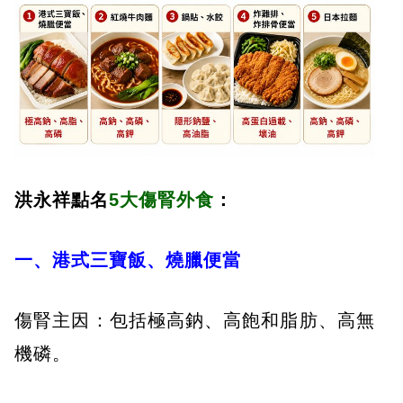
洪永祥點名
5大傷腎外食
：
一、港式三寶飯、燒臘便當
傷腎主因：包括極高鈉、高飽和脂肪、高無
機磷。