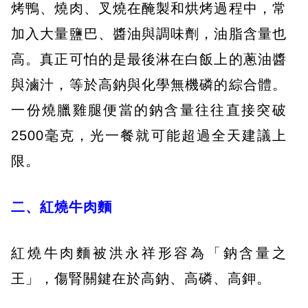
烤鴨、燒肉、叉燒在醃製和烘烤過程中，常
加入大量鹽巴、醬油與調味劑，油脂含量也
高。真正可怕的是最後淋在白飯上的蔥油醬
與滷汁，等於高鈉與化學無機磷的綜合體。
一份燒臘雞腿便當的鈉含量往往直接突破
2500毫克，光一餐就可能超過全天建議上
限。
二、紅燒牛肉麵
紅燒牛肉麵被洪永祥形容為「鈉含量之
王」，傷腎關鍵在於高鈉、高磷、高鉀。