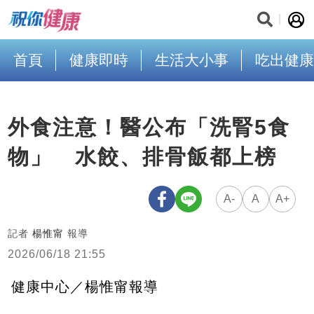
首頁
健康即時
生活大小事
吃出健康
外食注意！醫公布「洗腎5食
物」 水餃、排骨飯都上榜
A-
A
A+
記者
楊惟甯
報導
2026/06/18 21:55
健康中心／楊惟甯報導