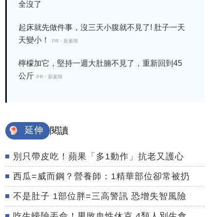
全沒了
起床就先做件事，沒三天小腹就不見了! 肚子一天
天變小！
PR・新素簡
檸檬加它，堅持一週大肚腩不見了，重新回到45
公斤
PR・新素簡
延伸
閱讀
別只帶皮吃！蘋果「多1動作」抗老又護心
西瓜=威而鋼？營養師：1精華部位卻常被扔
不是肚子 1部位胖=三高警訊 恐增失智風險
吃生蠔險丟命！男敗血性休克 4類人別生食