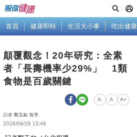
首頁
健康即時
生活大小事
吃出健康
顛覆觀念！20年研究：全素
者「長壽機率少29%」 1類
食物是百歲關鍵
A-
A
A+
記者
鄭玉如
報導
2026/06/28 13:48