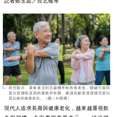
記者鄭玉如／台北報導
研究顯示，素食者活到百歲機率較肉食者低，關鍵可能與
蛋白質攝取及肌肉量維持有關，建議高齡者適度補充蛋白
質以維持健康老化。（圖／AI製圖）
現代人追求長壽與健康老化，越來越重視飲