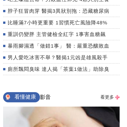
脖子狂冒肉芽 醫揭3異狀別拖：恐藏糖尿病
比睡滿7小時更重要 1習慣死亡風險降48%
重訓仍變胖 主管健檢全紅字 1事害血糖飆
暴雨腳濕透「做錯1事」 醫：嚴重恐釀敗血
男人愛吃冰害不舉？醫揭1元凶是雄風殺手
廁所飄悶臭味 達人揭「茶葉1做法」助除臭
看懂健康
影音
看更多