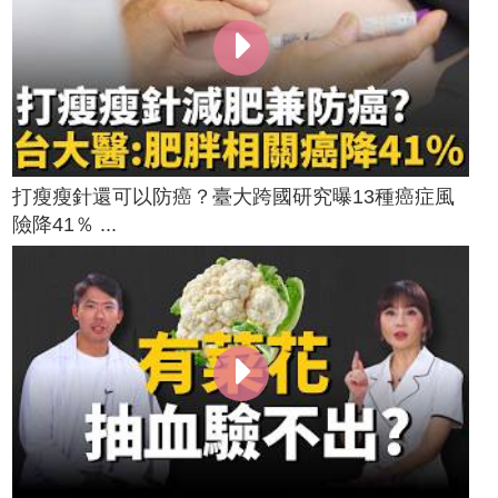
打瘦瘦針還可以防癌？臺大跨國研究曝13種癌症風
險降41％ ...