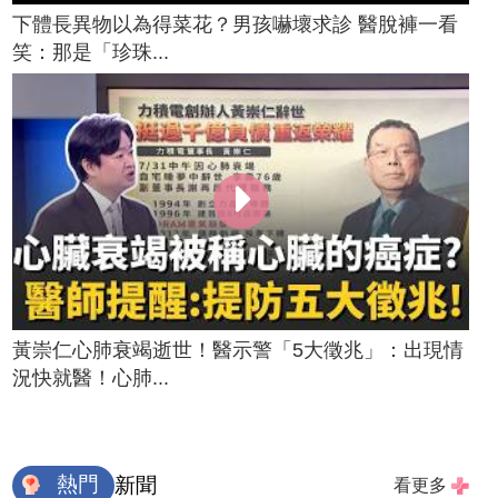
下體長異物以為得菜花？男孩嚇壞求診 醫脫褲一看
笑：那是「珍珠...
黃崇仁心肺衰竭逝世！醫示警「5大徵兆」：出現情
況快就醫！心肺...
熱門
新聞
看更多