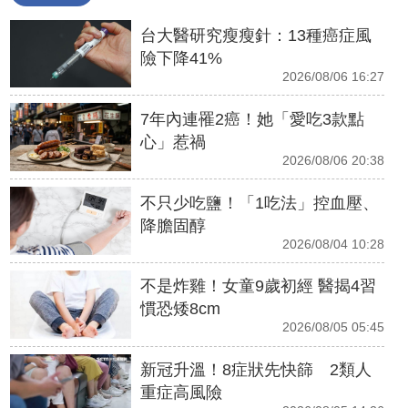
台大醫研究瘦瘦針：13種癌症風
險下降41%
2026/08/06 16:27
7年內連罹2癌！她「愛吃3款點
心」惹禍
2026/08/06 20:38
不只少吃鹽！「1吃法」控血壓、
降膽固醇
2026/08/04 10:28
不是炸雞！女童9歲初經 醫揭4習
慣恐矮8cm
2026/08/05 05:45
新冠升溫！8症狀先快篩 2類人
重症高風險