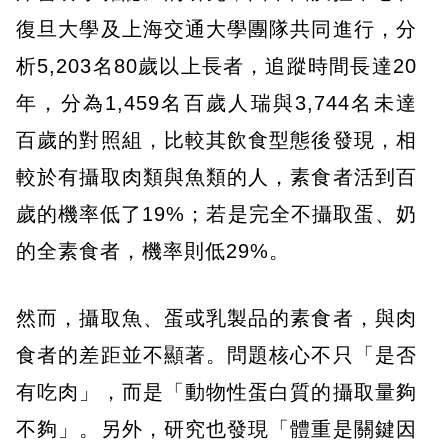
復旦大學及上海交通大學團隊共同進行，分
析5,203名80歲以上長者，追蹤時間長達20
年，分為1,459名百歲人瑞與3,744名未達
百歲的對照組，比較其飲食型態後發現，相
較於有攝取肉類與魚類的人，素食者活到百
歲的機率低了19%；若是完全不攝取蛋、奶
的全素食者，機率則低29%。
然而，攝取魚、蛋或乳製品的素食者，與肉
食者的差距並不顯著。問題核心不只「是否
有吃肉」，而是「動物性蛋白質的攝取量夠
不夠」。另外，研究也發現「體重是關鍵因