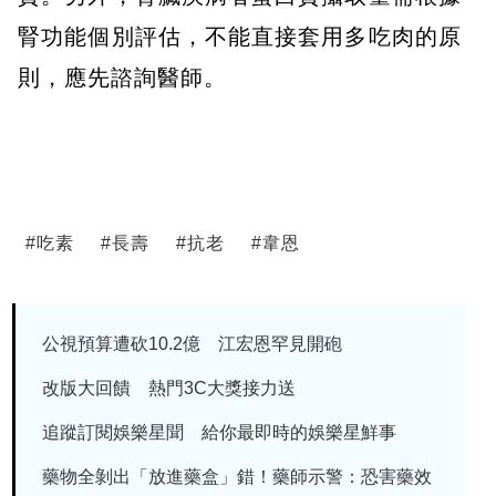
腎功能個別評估，不能直接套用多吃肉的原
則，應先諮詢醫師。
#
吃素
#
長壽
#
抗老
#
韋恩
公視預算遭砍10.2億 江宏恩罕見開砲
改版大回饋 熱門3C大獎接力送
追蹤訂閱娛樂星聞 給你最即時的娛樂星鮮事
藥物全剝出「放進藥盒」錯！藥師示警：恐害藥效