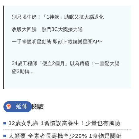
別只喝牛奶！「1神飲」助眠又抗大腦退化
改版大回饋 熱門3C大獎接力送
一手掌握明星動態 即刻下載娛樂星聞APP
34歲工程師「便血2個月」以為痔瘡！一查驚大腸
癌3期轉...
延伸
閱讀
32歲女乳癌 1習慣誤當養生！少量也有風險
太顛覆 全素者長壽機率少29% 1食物是關鍵