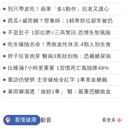
別只帶皮吃！蘋果「多1動作」抗老又護心
西瓜=威而鋼？營養師：1精華部位卻常被扔
不是肚子 1部位胖=三高警訊 恐增失智風險
吃生蠔險丟命！男敗血性休克 4類人別生食
脖子狂冒肉芽 醫揭3異狀別拖：恐藏糖尿病
比睡滿7小時更重要 1習慣死亡風險降48%
重訓仍變胖 主管健檢全紅字 1事害血糖飆
暴雨腳濕透「做錯1事」 醫：嚴重恐釀敗血
看懂健康
影音
看更多