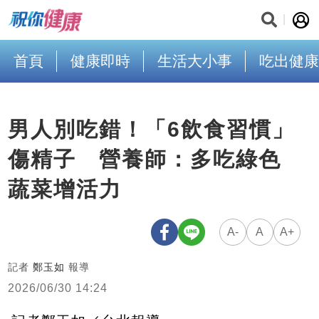
首頁
健康即時
生活大小事
吃出健康
男人別吃錯！「6飲食習慣」
傷精子 營養師：多吃綠色
蔬菜增活力
A-
A
A+
記者
鄭玉如
報導
2026/06/30 14:24