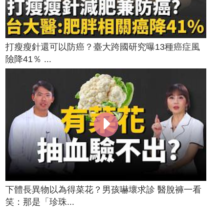
打瘦瘦針還可以防癌？臺大跨國研究曝13種癌症風
險降41％ ...
下體長異物以為得菜花？男孩嚇壞求診 醫脫褲一看
笑：那是「珍珠...