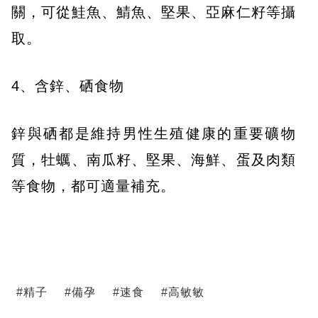
關，可從鮭魚、鯖魚、堅果、亞麻仁籽等攝
取。
4、含鋅、硒食物
鋅與硒都是維持男性生殖健康的重要礦物
質，牡蠣、南瓜籽、堅果、海鮮、蛋及肉類
等食物，都可適量補充。
#
精子
#
備孕
#
速食
#
高敏敏