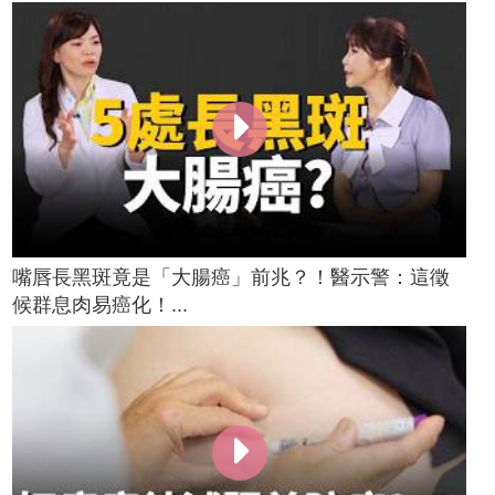
嘴唇長黑斑竟是「大腸癌」前兆？！醫示警：這徵
候群息肉易癌化！...