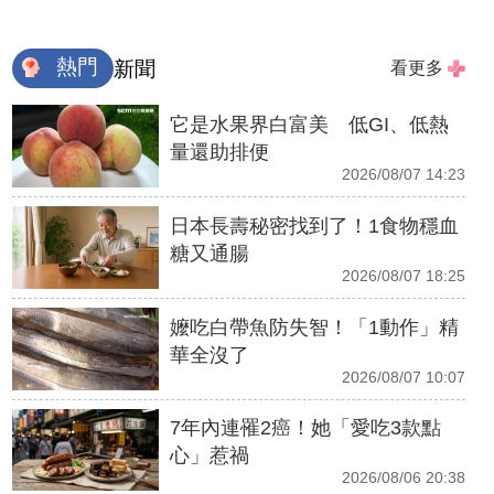
熱門
新聞
看更多
它是水果界白富美 低GI、低熱
量還助排便
2026/08/07 14:23
日本長壽秘密找到了！1食物穩血
糖又通腸
2026/08/07 18:25
嬤吃白帶魚防失智！「1動作」精
華全沒了
2026/08/07 10:07
7年內連罹2癌！她「愛吃3款點
心」惹禍
2026/08/06 20:38