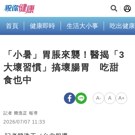
首頁
健康即時
生活大小事
吃出健康
「小暑」胃脹來襲！醫揭「3
大壞習慣」搞壞腸胃 吃甜
食也中
A-
A
A+
記者
簡浩正
報導
2026/07/07 11:33