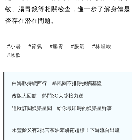
敏、腸胃鏡等相關檢查，進一步了解身體是
否存在潛在問題。
#
小暑
#
節氣
#
腸胃
#
脹氣
#
林煜峻
#
冰飲
白海豚持續西行 暴風圈不排除接觸基隆
改版大回饋 熱門3C大獎接力送
追蹤訂閱娛樂星聞 給你最即時的娛樂星鮮事
永豐餘又有2批苦茶油苯駢芘超標！下游流向出爐