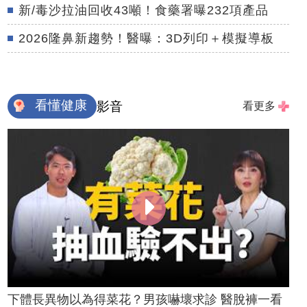
新/毒沙拉油回收43噸！食藥署曝232項產品
2026隆鼻新趨勢！醫曝：3D列印＋模擬導板
看懂健康
影音
看更多
下體長異物以為得菜花？男孩嚇壞求診 醫脫褲一看