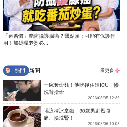
「這習慣」能防攝護腺癌？醫點頭：可能有保護作
用！加碼曝老婆必...
熱門
新聞
看更多
一碗奪命麵！他吃後住進ICU 慘
洗腎搶命
2026/08/05 12:36
喝這種冰拿鐵 30歲男劇烈腹
痛、險洗腎！
2026/08/06 10:03