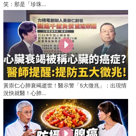
笑：那是「珍珠...
黃崇仁心肺衰竭逝世！醫示警「5大徵兆」：出現情
況快就醫！心肺...