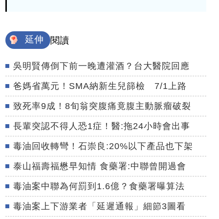
延伸
閱讀
吳明賢傳倒下前一晚遭灌酒？台大醫院回應
爸媽省萬元！SMA納新生兒篩檢 7/1上路
致死率9成！8旬翁突腹痛竟腹主動脈瘤破裂
長輩突認不得人恐1症！醫:拖24小時會出事
毒油回收轉彎！石崇良:20%以下產品也下架
泰山福壽福懋早知情 食藥署:中聯曾開過會
毒油案中聯為何罰到1.6億？食藥署曝算法
毒油案上下游業者「延遲通報」細節3圖看