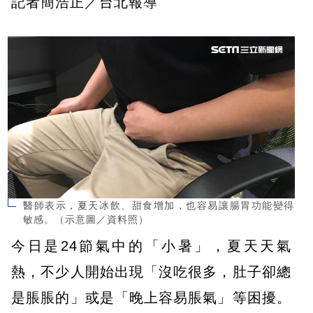
記者簡浩正／台北報導
醫師表示，夏天冰飲、甜食增加，也容易讓腸胃功能變得
敏感。（示意圖／資料照）
今日是24節氣中的「小暑」，夏天天氣
熱，不少人開始出現「沒吃很多，肚子卻總
是脹脹的」或是「晚上容易脹氣」等困擾。