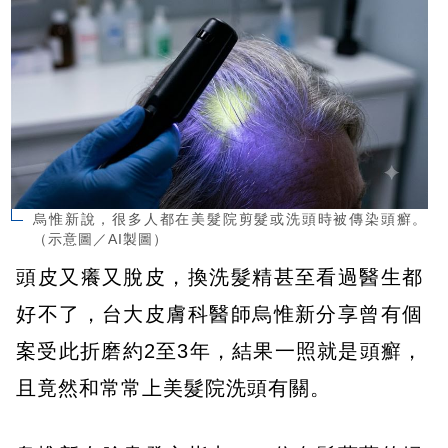
烏惟新說，很多人都在美髮院剪髮或洗頭時被傳染頭癬。
（示意圖／AI製圖）
頭皮又癢又脫皮，換洗髮精甚至看過醫生都
好不了，台大皮膚科醫師烏惟新分享曾有個
案受此折磨約2至3年，結果一照就是頭癬，
且竟然和常常上美髮院洗頭有關。