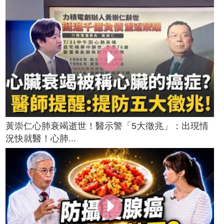
黃崇仁心肺衰竭逝世！醫示警「5大徵兆」：出現情
況快就醫！心肺...