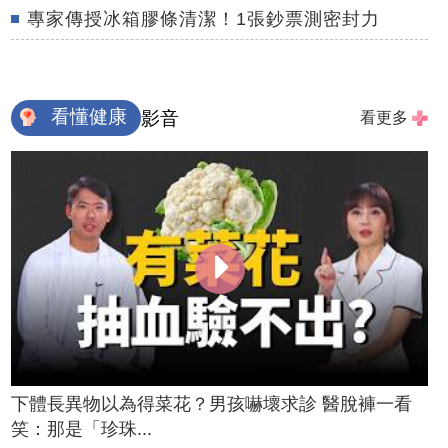
專家傳授冰箱膠條清潔！1張鈔票測密封力
看懂健康
影音
看更多
下體長異物以為得菜花？男孩嚇壞求診 醫脫褲一看
笑：那是「珍珠...