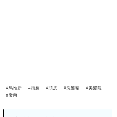
#
烏惟新
#
頭癬
#
頭皮
#
洗髮精
#
美髮院
#
黴菌