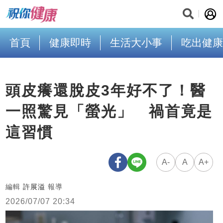
首頁
健康即時
生活大小事
吃出健康
頭皮癢還脫皮3年好不了！醫
一照驚見「螢光」 禍首竟是
這習慣
A-
A
A+
編輯
許展溢
報導
2026/07/07 20:34