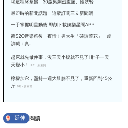
喝這種冰拿鐵 30歲男劇烈腹痛、險洗腎！
最即時的新聞話題 追蹤訂閱三立新聞網
一手掌握明星動態 即刻下載娛樂星聞APP
衝S2O音樂祭後一夜情！男大生「確診菜花」 崩
潰喊：真...
起床就先做件事，沒三天小腹就不見了! 肚子一天
天變小！
PR・新素簡
檸檬加它，堅持一週大肚腩不見了，重新回到45公
斤
PR・新素簡
延伸
閱讀