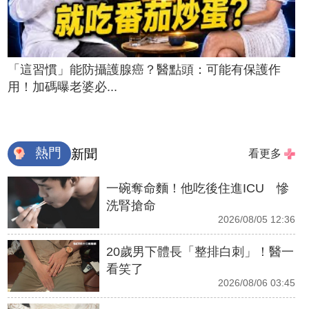
「這習慣」能防攝護腺癌？醫點頭：可能有保護作
用！加碼曝老婆必...
熱門
新聞
看更多
一碗奪命麵！他吃後住進ICU 慘
洗腎搶命
2026/08/05 12:36
20歲男下體長「整排白刺」！醫一
看笑了
2026/08/06 03:45