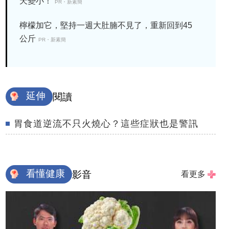
天變小！
PR・新素簡
檸檬加它，堅持一週大肚腩不見了，重新回到45
公斤
PR・新素簡
延伸
閱讀
胃食道逆流不只火燒心？這些症狀也是警訊
看懂健康
影音
看更多