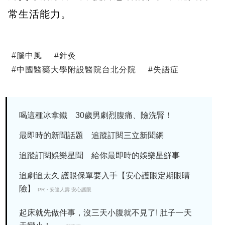
常生活能力。
#
腦中風
#
針灸
#
中國醫藥大學附設醫院台北分院
#
失語症
喝這種冰拿鐵 30歲男劇烈腹痛、險洗腎！
最即時的新聞話題 追蹤訂閱三立新聞網
追蹤訂閱娛樂星聞 給你最即時的娛樂星鮮事
追劇追太久 護眼保單要入手【安心護眼定期眼睛
險】
PR・安達人壽 安心護眼
起床就先做件事，沒三天小腹就不見了! 肚子一天