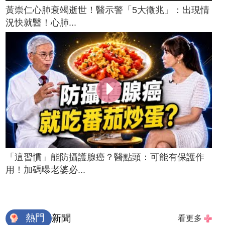
黃崇仁心肺衰竭逝世！醫示警「5大徵兆」：出現情
況快就醫！心肺...
「這習慣」能防攝護腺癌？醫點頭：可能有保護作
用！加碼曝老婆必...
熱門
新聞
看更多