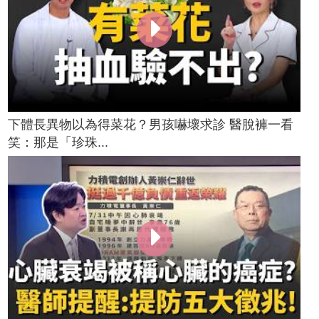
下體長異物以為得菜花？男孩嚇壞求診 醫脫褲一看
笑：那是「珍珠...