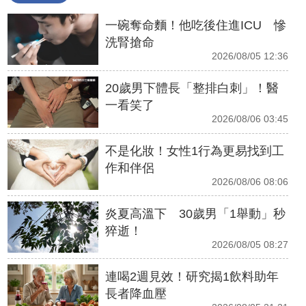
一碗奪命麵！他吃後住進ICU 慘
洗腎搶命
2026/08/05 12:36
20歲男下體長「整排白刺」！醫
一看笑了
2026/08/06 03:45
不是化妝！女性1行為更易找到工
作和伴侶
2026/08/06 08:06
炎夏高溫下 30歲男「1舉動」秒
猝逝！
2026/08/05 08:27
連喝2週見效！研究揭1飲料助年
長者降血壓