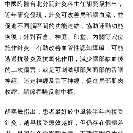
中國附醫台北分院針灸科主任胡奕晟指出，
近年研究發現，針灸可改善局部腦血流，並
促進不同腦區間的功能連結，協助運動功能
恢復；針對百會、神庭、印堂、內關等穴位
施作針灸，有助改善血管性認知障礙，可能
透過抗發炎及抗氧化作用，減少腦部缺血後
的二次傷害；或是可刺激頸部與面部的舌咽
神經、迷走神經及舌下神經，促進局部肌肉
收縮、調節吞嚥反射中樞。
胡奕晟指出，患者最好於中風後半年內接受
針灸，越早接受療效越好，但仍存在個體差