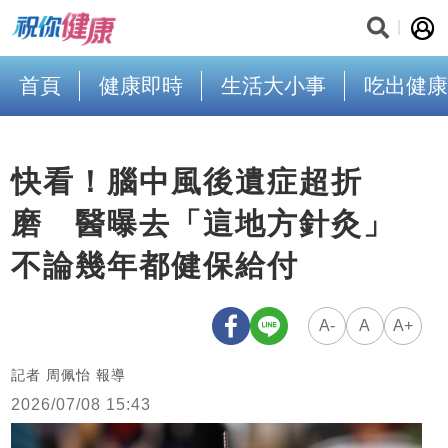
首頁
健康即時
生活大小事
吃出健康
快看！腦中風後遺症超折
磨 醫曝去「這地方針灸」
不論幾年都健保給付
A-
A
A+
記者 周佩怡 報導
2026/07/08 15:43