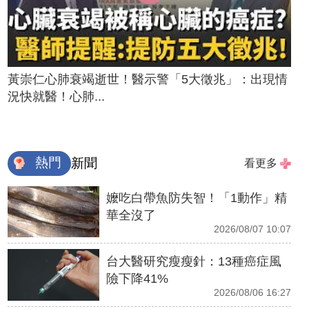
黃崇仁心肺衰竭逝世！醫示警「5大徵兆」：出現情
況快就醫！心肺...
熱門
新聞
看更多
嬤吃白帶魚防失智！「1動作」精
華全沒了
2026/08/07 10:07
台大醫研究瘦瘦針：13種癌症風
險下降41%
2026/08/06 16:27