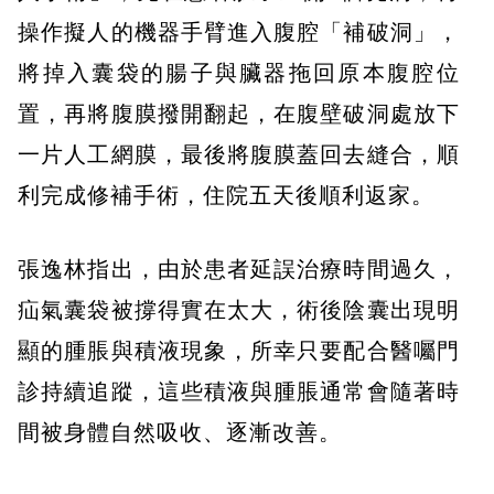
操作擬人的機器手臂進入腹腔「補破洞」，
將掉入囊袋的腸子與臟器拖回原本腹腔位
置，再將腹膜撥開翻起，在腹壁破洞處放下
一片人工網膜，最後將腹膜蓋回去縫合，順
利完成修補手術，住院五天後順利返家。
張逸林指出，由於患者延誤治療時間過久，
疝氣囊袋被撐得實在太大，術後陰囊出現明
顯的腫脹與積液現象，所幸只要配合醫囑門
診持續追蹤，這些積液與腫脹通常會隨著時
間被身體自然吸收、逐漸改善。