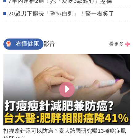
7年內連罹2癌！她「愛吃3款點心」惹禍
20歲男下體長「整排白刺」！醫一看笑了
看懂健康
影音
看更多
打瘦瘦針還可以防癌？臺大跨國研究曝13種癌症風