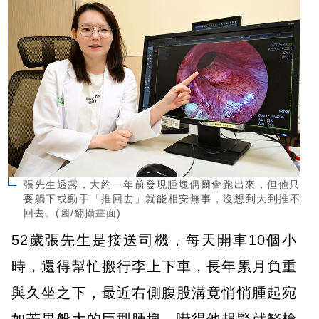
張先生透露，大約一年前發現腫塊偶爾會跑出來，但他只
要躺下或動手「推回去」就能相安無事，沒想到大到推不
回去。(圖/翻攝畫面)
52歲張先生是接送司機，每天開車10個小
時，還得幫忙搬行李上下車，長年累月負重
與久坐之下，最近右側腹股溝竟悄悄腫起宛