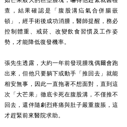
如芒果般大的巨型腫塊，嚇得他趕緊就醫檢
查，結果確認是「腹股溝疝氣合併腸嵌
頓」，經手術後成功消腫，醫師提醒，務必
控制體重、戒菸、改變飲食習慣及工作姿
勢，才能降低復發機率。
張先生透露，大約一年前發現腫塊偶爾會跑
出來，但他只要躺下或動手「推回去」就能
相安無事，因此一直拖著不想面對，直到這
次「大芒果」徹底卡死在腹股溝，不僅推不
回去，還伴隨劇烈疼痛與肚子嚴重腹脹，這
才趕緊前來醫院求助。