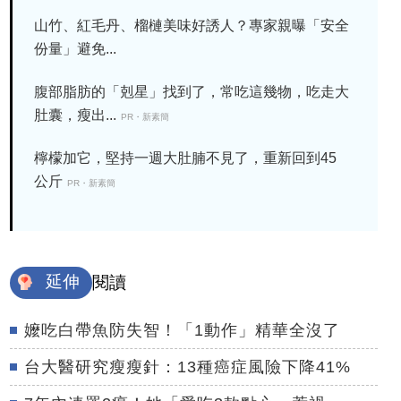
山竹、紅毛丹、榴槤美味好誘人？專家親曝「安全
份量」避免...
腹部脂肪的「剋星」找到了，常吃這幾物，吃走大
肚囊，瘦出...
PR・新素簡
檸檬加它，堅持一週大肚腩不見了，重新回到45
公斤
PR・新素簡
延伸
閱讀
嬤吃白帶魚防失智！「1動作」精華全沒了
台大醫研究瘦瘦針：13種癌症風險下降41%