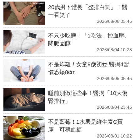
20歲男下體長「整排白刺」！醫
一看笑了
2026/08/06 03:45
不只少吃鹽！「1吃法」控血壓、
降膽固醇
2026/08/04 10:28
不是炸雞！女童9歲初經 醫揭4習
慣恐矮8cm
2026/08/05 05:45
睡前別做這些事！醫揭「10大傷
腎排行」
2026/08/04 23:45
不是藍莓！1水果是維生素C寶
庫 可穩血糖
2026/08/01 10:22