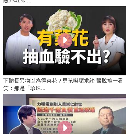
險降41％ ...
下體長異物以為得菜花？男孩嚇壞求診 醫脫褲一看
笑：那是「珍珠...