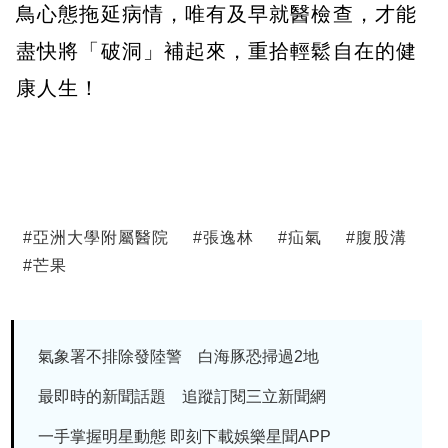
鳥心態拖延病情，唯有及早就醫檢查，才能
盡快將「破洞」補起來，重拾輕鬆自在的健
康人生！
#
亞洲大學附屬醫院
#
張逸林
#
疝氣
#
腹股溝
#
芒果
氣象署不排除發陸警 白海豚恐掃過2地
最即時的新聞話題 追蹤訂閱三立新聞網
一手掌握明星動態 即刻下載娛樂星聞APP