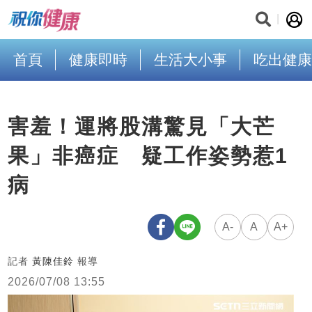
首頁
健康即時
生活大小事
吃出健康
害羞！運將股溝驚見「大芒
果」非癌症 疑工作姿勢惹1
病
A-
A
A+
記者
黃陳佳鈴
報導
2026/07/08 13:55