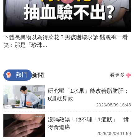
下體長異物以為得菜花？男孩嚇壞求診 醫脫褲一看
笑：那是「珍珠...
熱門
新聞
看更多
研究曝「1水果」能改善脂肪肝：
6週就見效
2026/08/09 16:48
沒喝熱湯！他不理「1症狀」 慘
得食道癌
2026/08/09 11:58