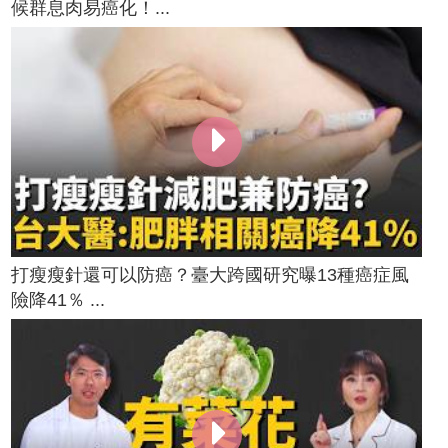
候群息肉易癌化！...
打瘦瘦針還可以防癌？臺大跨國研究曝13種癌症風
險降41％ ...