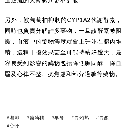
道逆流的人會感到更不舒服。
另外，被葡萄柚抑制的CYP1A2代謝酵素，
同時也負責分解許多藥物，一旦該酵素被阻
斷，血液中的藥物濃度就會上升並在體內堆
積，這種干擾效果甚至可能持續好幾天，最
容易受到影響的藥物包括降低膽固醇、降血
壓及心律不整、抗焦慮和部分過敏等藥物。
#
咖啡
#
葡萄柚
#
早餐
#
胃灼熱
#
胃酸
#
心悸