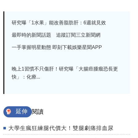
研究曝「1水果」能改善脂肪肝：6週就見效
最即時的新聞話題 追蹤訂閱三立新聞網
一手掌握明星動態 即刻下載娛樂星聞APP
晚上1習慣不只傷肝！研究曝「大腸癌腫瘤恐長更
快」：化療...
延伸
閱讀
大學生瘋狂練腿代價大！雙腿劇痛排血尿