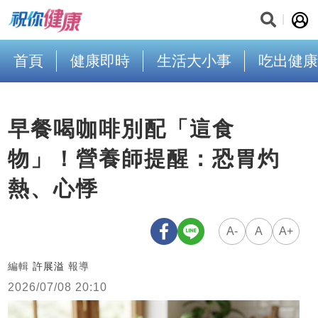
首頁
健康即時
生活大小事
吃出健康
早餐喝咖啡別配「這食
物」！營養師提醒：恐胃灼
熱、心悸
A-
A
A+
編輯
許展溢
報導
2026/07/08 20:10