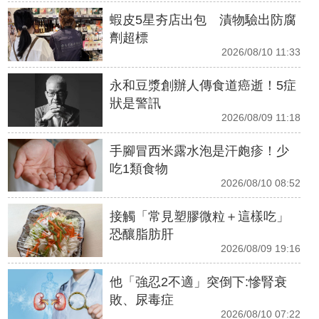
蝦皮5星夯店出包 漬物驗出防腐
劑超標
2026/08/10 11:33
永和豆漿創辦人傳食道癌逝！5症
狀是警訊
2026/08/09 11:18
手腳冒西米露水泡是汗皰疹！少
吃1類食物
2026/08/10 08:52
接觸「常見塑膠微粒＋這樣吃」
恐釀脂肪肝
2026/08/09 19:16
他「強忍2不適」突倒下:慘腎衰
敗、尿毒症
2026/08/10 07:22