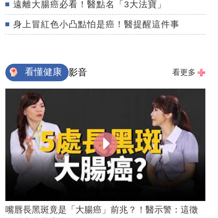
遠離大腸癌必看！醫點名「3大法寶」
身上冒紅色小凸點怕是癌！醫提醒這件事
看懂健康
影音
看更多
嘴唇長黑斑竟是「大腸癌」前兆？！醫示警：這徵