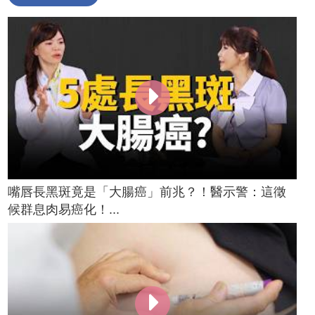
嘴唇長黑斑竟是「大腸癌」前兆？！醫示警：這徵
候群息肉易癌化！...