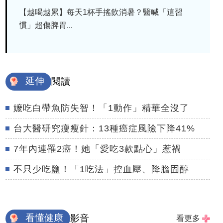
【越喝越累】每天1杯手搖飲消暑？醫喊「這習
慣」超傷脾胃...
延伸
閱讀
嬤吃白帶魚防失智！「1動作」精華全沒了
台大醫研究瘦瘦針：13種癌症風險下降41%
7年內連罹2癌！她「愛吃3款點心」惹禍
不只少吃鹽！「1吃法」控血壓、降膽固醇
看懂健康
影音
看更多