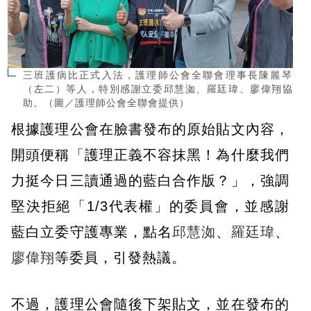
三班護病比正式入法，護理師公會全聯會理事長陳麗琴
（左二）等人，特別感謝立委邱慧洳、羅廷瑋、廖偉翔協
助。（圖／護理師公會全聯會提供）
根據護理公會在臉書發布的原始貼文內容，
開頭便稱「護理正義不容抹黑！為什麼我們
力挺今日三讀通過的藍白合作版？」，強調
堅決拒絕「1/3代表權」的委員會，並感謝
藍白立委守護專業，點名
邱慧洳
、
羅廷瑋
、
廖偉翔
等委員，引發熱議。
不過，護理公會隨後下架貼文，並在發布的