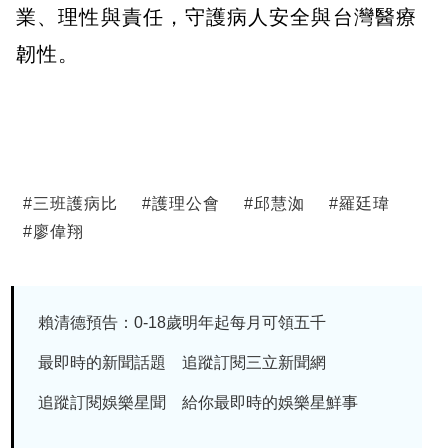
業、理性與責任，守護病人安全與台灣醫療
韌性。
#
三班護病比
#
護理公會
#
邱慧洳
#
羅廷瑋
#
廖偉翔
賴清德預告：0-18歲明年起每月可領五千
最即時的新聞話題 追蹤訂閱三立新聞網
追蹤訂閱娛樂星聞 給你最即時的娛樂星鮮事