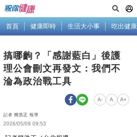
首頁
健康即時
生活大小事
吃出健康
搞哪齣？「感謝藍白」後護
理公會刪文再發文：我們不
淪為政治戰工具
A-
A
A+
記者
簡浩正
報導
2026/05/09 09:53