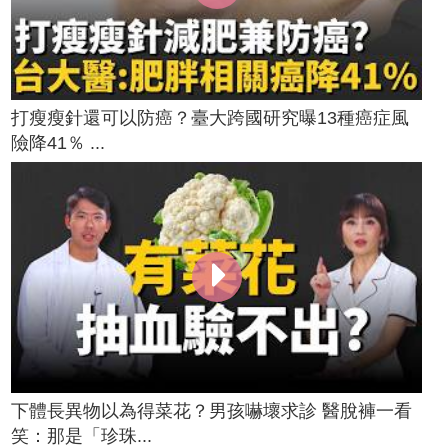
打瘦瘦針還可以防癌？臺大跨國研究曝13種癌症風
險降41％ ...
下體長異物以為得菜花？男孩嚇壞求診 醫脫褲一看
笑：那是「珍珠...