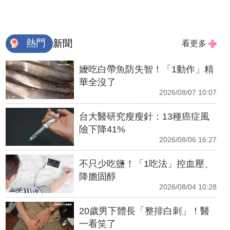
熱門
新聞
看更多
嬤吃白帶魚防失智！「1動作」精
華全沒了
2026/08/07 10:07
台大醫研究瘦瘦針：13種癌症風
險下降41%
2026/08/06 16:27
不只少吃鹽！「1吃法」控血壓、
降膽固醇
2026/08/04 10:28
20歲男下體長「整排白刺」！醫
一看笑了