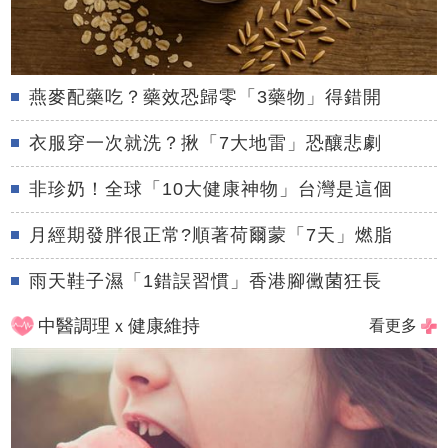
燕麥配藥吃？藥效恐歸零「3藥物」得錯開
衣服穿一次就洗？揪「7大地雷」恐釀悲劇
非珍奶！全球「10大健康神物」台灣是這個
月經期發胖很正常?順著荷爾蒙「7天」燃脂
雨天鞋子濕「1錯誤習慣」香港腳黴菌狂長
中醫調理ｘ健康維持
看更多