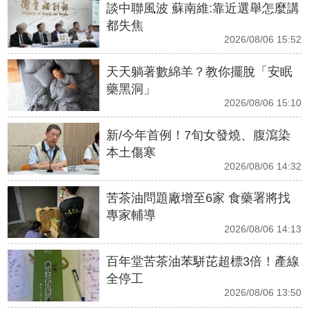
談中聯風波 蘇南維:靠近選舉怎麼講
都失焦
2026/08/06 15:52
天天躺著數綿羊？教你擺脫「安眠
藥黑洞」
2026/08/06 15:10
新/今年首例！7旬女發燒、腹瀉染
本土傷寒
2026/08/06 14:32
苦茶油問題廠增至6家 食藥署將找
專家輔導
2026/08/06 14:13
百年堂苦茶油苯駢芘超標3倍！產線
全停工
2026/08/06 13:50