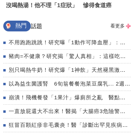
沒喝熱湯！他不理「1症狀」 慘得食道癌
熱門
話題
看更多
不用跑跑跳跳！研究曝「1動作可降血壓」：勝過游泳、重訓
豬肉=不健康？研究揭「驚人真相」：這樣吃防糖尿病、降膽固醇
別只喝熱牛奶！研究爆「1神飲」天然褪黑激素多 助眠又抗大腦退化
以為益生菌護腎 6旬翁餐餐泡菜豆腐乳... 2週後雙腳水腫險洗腎
崩潰！飛機餐發「1果汁」爆廁所之亂 醫點名3類人切勿亂喝
一直放屁還大不出來！醫揭「大腸癌3危險警訊」 都不排氣也該緊張
狂冒百顆紅疹非毛囊炎！醫「診斷出罕見疾病」：好發這族群