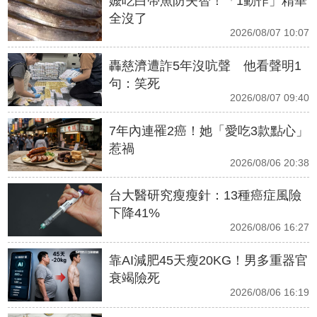
嬤吃白帶魚防失智！「1動作」精華
全沒了
2026/08/07 10:07
轟慈濟遭詐5年沒吭聲 他看聲明1
句：笑死
2026/08/07 09:40
7年內連罹2癌！她「愛吃3款點心」
惹禍
2026/08/06 20:38
台大醫研究瘦瘦針：13種癌症風險
下降41%
2026/08/06 16:27
靠AI減肥45天瘦20KG！男多重器官
衰竭險死
2026/08/06 16:19