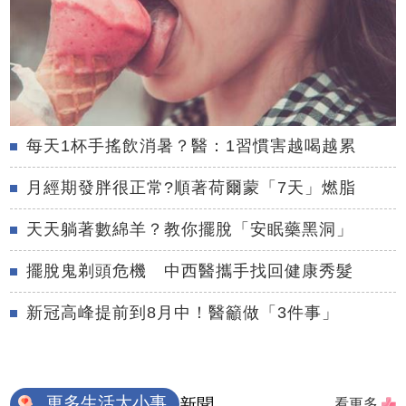
每天1杯手搖飲消暑？醫：1習慣害越喝越累
月經期發胖很正常?順著荷爾蒙「7天」燃脂
天天躺著數綿羊？教你擺脫「安眠藥黑洞」
擺脫鬼剃頭危機 中西醫攜手找回健康秀髮
新冠高峰提前到8月中！醫籲做「3件事」
更多生活大小事
新聞
看更多