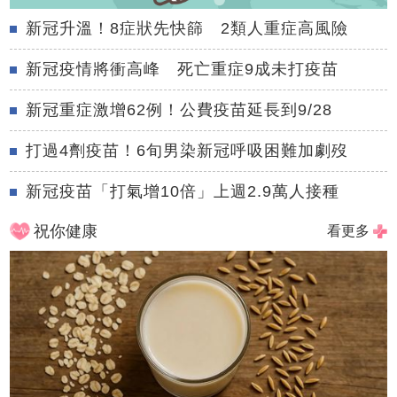
新冠升溫！8症狀先快篩 2類人重症高風險
新冠疫情將衝高峰 死亡重症9成未打疫苗
新冠重症激增62例！公費疫苗延長到9/28
打過4劑疫苗！6旬男染新冠呼吸困難加劇歿
新冠疫苗「打氣增10倍」上週2.9萬人接種
祝你健康
看更多