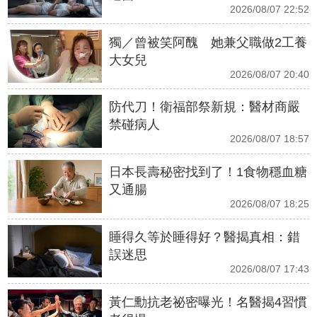
2026/08/07 22:52
獨／曾被笑阿醜 她兼父職做2工養
大女兒
2026/08/07 20:40
防代刀！衛福部祭新規：醫材商嚴
禁碰病人
2026/08/07 18:57
日本長壽秘密找到了！1食物穩血糖
又通腸
2026/08/07 18:25
睡得久等於睡得好？醫揭真相：錯
誤迷思
2026/08/07 17:43
黃仁勳抗老祕密曝光！名醫揭4習慣