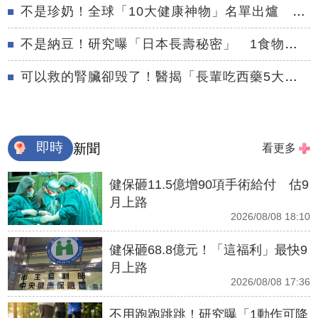
不是珍奶！全球「10大健康神物」名單出爐 台灣「這1碗」霸氣上榜
不是納豆！研究曝「日本長壽秘密」 1食物穩血糖又通腸
可以救的腎臟卻毁了！醫揭「長輩吃西藥5大迷思」恐害洗腎
即時
新聞
看更多
健保砸11.5億增90項手術給付 估9
月上路
2026/08/08 18:10
健保砸68.8億元！「這福利」最快9
月上路
2026/08/08 17:36
不用跑跑跳跳！研究曝「1動作可降