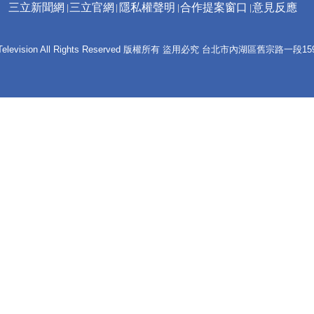
三立新聞網
三立官網
隱私權聲明
合作提案窗口
意見反應
 E-Television All Rights Reserved 版權所有 盜用必究 台北市內湖區舊宗路一段159號