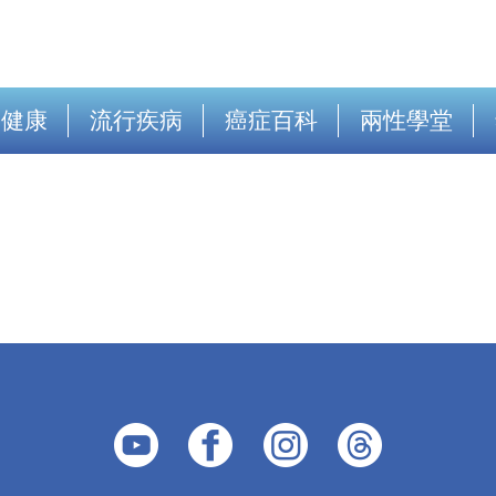
出健康
流行疾病
癌症百科
兩性學堂