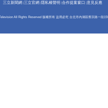
三立新聞網
三立官網
隱私權聲明
合作提案窗口
意見反應
 E-Television All Rights Reserved 版權所有 盜用必究 台北市內湖區舊宗路一段159號