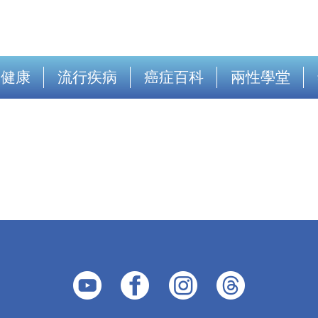
出健康
流行疾病
癌症百科
兩性學堂