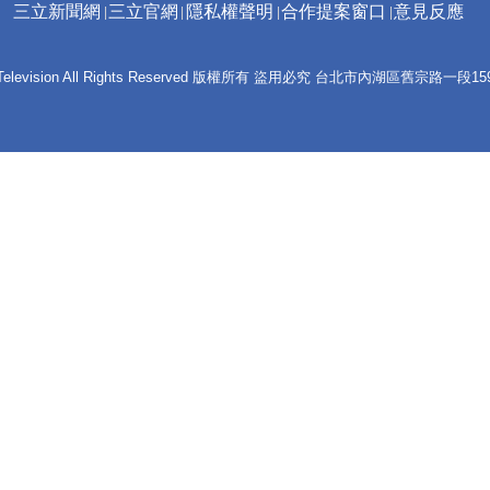
三立新聞網
三立官網
隱私權聲明
合作提案窗口
意見反應
 E-Television All Rights Reserved 版權所有 盜用必究 台北市內湖區舊宗路一段159號