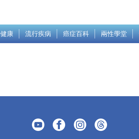
出健康
流行疾病
癌症百科
兩性學堂