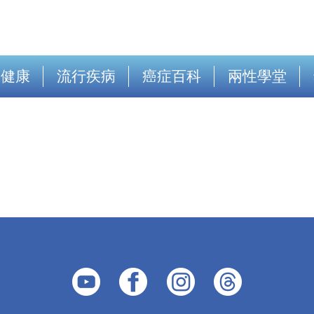
出健康
流行疾病
癌症百科
兩性學堂