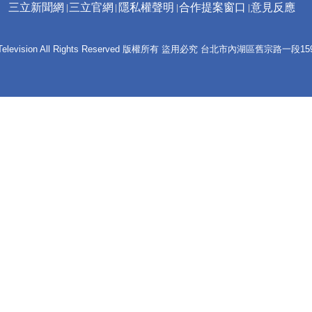
三立新聞網
三立官網
隱私權聲明
合作提案窗口
意見反應
 E-Television All Rights Reserved 版權所有 盜用必究 台北市內湖區舊宗路一段159號