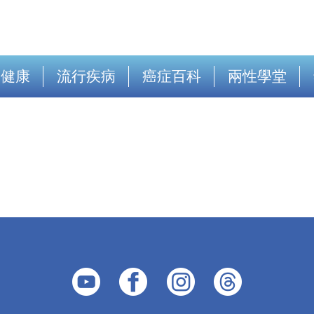
出健康
流行疾病
癌症百科
兩性學堂