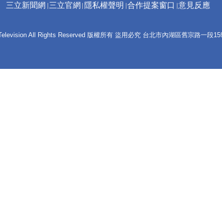
三立新聞網
三立官網
隱私權聲明
合作提案窗口
意見反應
 E-Television All Rights Reserved 版權所有 盜用必究 台北市內湖區舊宗路一段159號