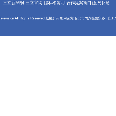
三立新聞網
三立官網
隱私權聲明
合作提案窗口
意見反應
 E-Television All Rights Reserved 版權所有 盜用必究 台北市內湖區舊宗路一段159號