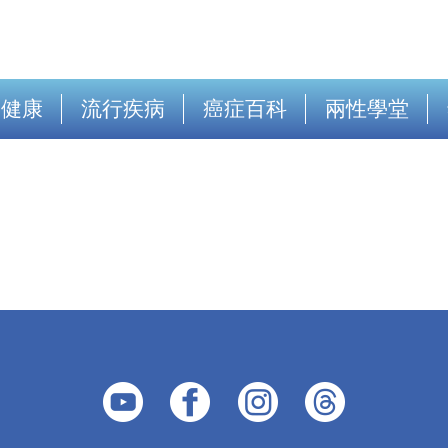
出健康
流行疾病
癌症百科
兩性學堂