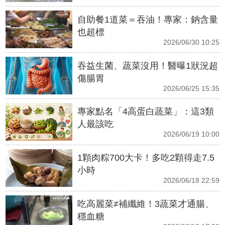
自助餐1道菜＝吞油！專家：鈉含量
也超標
2026/06/30 10:25
吞益生菌、蔬菜沒用！醫曝1狀況超
傷腸胃
2026/06/25 15:35
專家點名「4高蛋白蔬菜」：這3類
人最該吃
2026/06/19 10:00
1顆肉粽700大卡！多吃2顆得走7.5
小時
2026/06/18 22:59
吃高麗菜≠補纖維！3蔬菜才通腸、
穩血糖