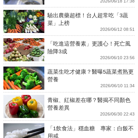
2026/06/18 17:38
驗出農藥超標！台人超常吃「3蔬
菜」上榜
2026/06/12 08:51
「吃進這營養素」更護心！死亡風
險降3成
2026/06/10 23:56
蔬菜生吃才健康？醫曝5蔬菜煮熟更
營養
2026/06/10 11:34
青椒、紅椒差在哪？醫揭不同顏色
營養差異
2026/06/30 22:43
「1飲食法」穩血糖 專家：白飯不
用戒