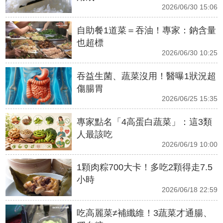
2026/06/30 15:06
自助餐1道菜＝吞油！專家：鈉含量
也超標
2026/06/30 10:25
吞益生菌、蔬菜沒用！醫曝1狀況超
傷腸胃
2026/06/25 15:35
專家點名「4高蛋白蔬菜」：這3類
人最該吃
2026/06/19 10:00
1顆肉粽700大卡！多吃2顆得走7.5
小時
2026/06/18 22:59
吃高麗菜≠補纖維！3蔬菜才通腸、