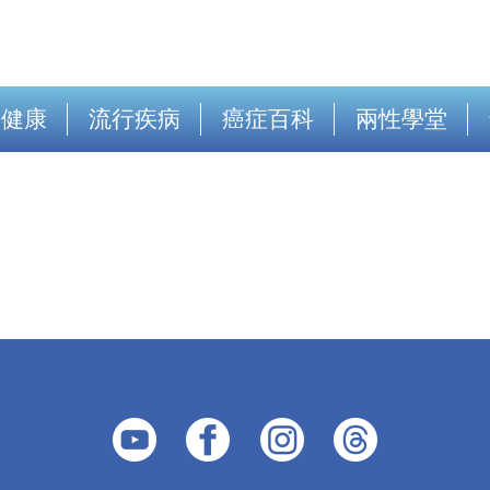
出健康
流行疾病
癌症百科
兩性學堂