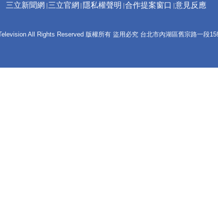
三立新聞網
三立官網
隱私權聲明
合作提案窗口
意見反應
 E-Television All Rights Reserved 版權所有 盜用必究 台北市內湖區舊宗路一段159號