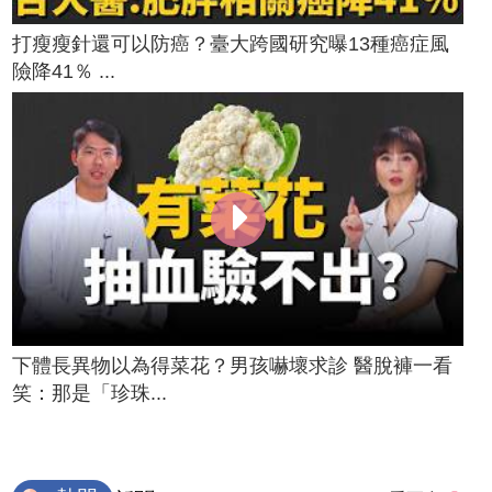
打瘦瘦針還可以防癌？臺大跨國研究曝13種癌症風
險降41％ ...
下體長異物以為得菜花？男孩嚇壞求診 醫脫褲一看
笑：那是「珍珠...