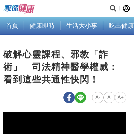
首頁
健康即時
生活大小事
吃出健康
破解心靈課程、邪教「詐
術」 司法精神醫學權威：
看到這些共通性快閃！
A-
A
A+