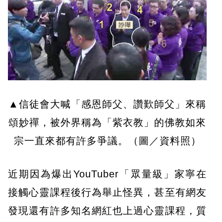
▲信徒會大喊「感恩師父、讚歎師父」來稱
頌妙禪，被外界稱為「紫衣教」的佛教如來
宗一直來都有許多爭議。（圖／資料照）
近期因為爆出YouTuber「眾量級」家寧在
接觸心靈課程後行為舉止怪異，甚至有網友
發現還有許多知名網紅也上過心靈課程，質