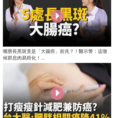
嘴唇長黑斑竟是「大腸癌」前兆？！醫示警：這徵
候群息肉易癌化！...