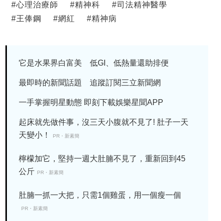
#
心理治療師
#
精神科
#
司法精神醫學
#
王俸鋼
#
網紅
#
精神病
它是水果界白富美 低GI、低熱量還助排便
最即時的新聞話題 追蹤訂閱三立新聞網
一手掌握明星動態 即刻下載娛樂星聞APP
起床就先做件事，沒三天小腹就不見了! 肚子一天
天變小！
PR・新素簡
檸檬加它，堅持一週大肚腩不見了，重新回到45
公斤
PR・新素簡
肚腩一抓一大把，只需1個雞蛋，用一個瘦一個
PR・新素簡