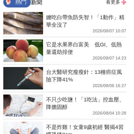
熱門
新聞
看更多
嬤吃白帶魚防失智！「1動作」精
華全沒了
2026/08/07 10:07
它是水果界白富美 低GI、低熱
量還助排便
2026/08/07 14:23
台大醫研究瘦瘦針：13種癌症風
險下降41%
2026/08/06 16:27
不只少吃鹽！「1吃法」控血壓、
降膽固醇
2026/08/04 10:28
不是炸雞！女童9歲初經 醫揭4習