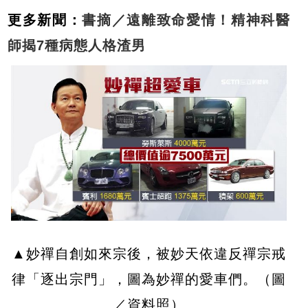
更多新聞：
書摘／遠離致命愛情！精神科醫
師揭7種病態人格渣男
▲妙禪自創如來宗後，被妙天依違反禪宗戒
律「逐出宗門」，圖為妙禪的愛車們。（圖
／資料照）