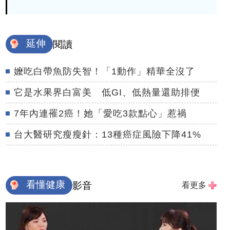
延伸
閱讀
嬤吃白帶魚防失智！「1動作」精華全沒了
它是水果界白富美 低GI、低熱量還助排便
7年內連罹2癌！她「愛吃3款點心」惹禍
台大醫研究瘦瘦針：13種癌症風險下降41%
看懂健康
影音
看更多